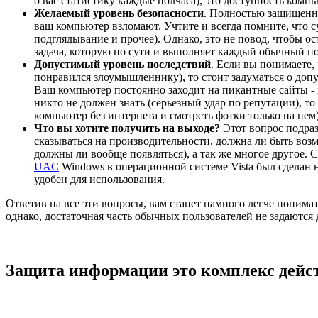
о вас статистику каждые полчаса), это доступность компь
Желаемый уровень безопасности
. Полностью защищенный
ваш компьютер взломают. Учтите и всегда помните, что 
подглядывание и прочее). Однако, это не повод, чтобы о
задача, которую по сути и выполняет каждый обычный по
Допустимый уровень последствий
. Если вы понимаете,
понравился злоумышленнику), то стоит задуматься о допу
Ваш компьютер постоянно заходит на пикантные сайты - 
никто не должен знать (серьезный удар по репутации), т
компьютер без интернета и смотреть фотки только на нем)
Что вы хотите получить на выходе?
Этот вопрос подраз
сказываться на производительности, должна ли быть воз
должны ли вообще появляться), а так же многое другое. 
UAC
Windows в операционной системе Vista был сделан н
удобен для использования.
Ответив на все эти вопросы, вам станет намного легче понимат
однако, достаточная часть обычных пользователей не задаются
Защита информации это комплекс дейс