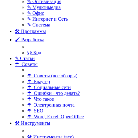
✎ Оптимизация
✎ Мультимедиа
✎ Офис
✎ Интернет и Сеть
✎ Система
🛠 Программы
🖌 Разработка
§§ Код
✎ Статьи
☂ Советы
☂ Советы (все обзоры)
☂ Браузер
☂ Социальные сети
☂ Ошибки - что делать?
☂ Что такое
☂ Электронная почта
☂ SEO
☂ Word, Excel, OpenOffice
🛠 Инструменты
🛠 Инструменты (все)