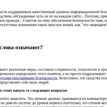
ости поддерживать качественный уровень информационной безо
ствия, обсуждаемые чуть ли не на каждом сайте... Поэтому, пр
ать провода... Советов на тему обеспечения безопасности тьма, н
отсутствии понимании таких простых вещей, как "что защищаем"
слова означают?
ют различные меры, состояние сохранности, технологии и проче
прочитало определение этого понятия, а не просто подразумевае
ругими программами безопасности
. Безусловно, эти средства п
представляет себе мало людей.
о стоит начать со следующих вопросов
:
отите защитить. Это личные данные, хранящиеся на компьютере 
не довели систему до уровня первого пентиума), это сетевая а