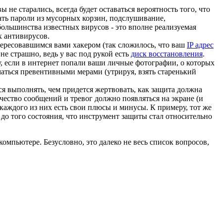
.
не старались, всегда будет оставаться вероятность того, что
ать пароли из мусорных корзин, подслушивание,
 большинства известных вирусов - это вполне реализуемая
х антивирусов.
тересовавшимся вами хакером (так сложилось, что ваш
IP адрес
не страшно, ведь у вас под рукой есть
диск восстановления
.
у, если в интернет попали ваши личные фотографии, о которых
маться превентивными мерами (утрируя, взять старенький
я выполнять, чем придется жертвовать, как защита должна
чество сообщений и тревог должно появляться на экране (и
 каждого из них есть свои плюсы и минусы. К примеру, тот же
до того состояния, что инструмент защиты стал относительно
омпьютере. Безусловно, это далеко не весь список вопросов,