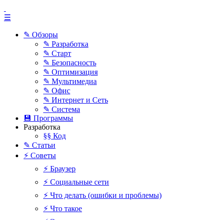
☰
✎ Обзоры
✎ Разработка
✎ Старт
✎ Безопасность
✎ Оптимизация
✎ Мультимедиа
✎ Офис
✎ Интернет и Сеть
✎ Система
💾 Программы
Разработка
§§ Код
✎ Статьи
⚡ Советы
⚡ Браузер
⚡ Социальные сети
⚡ Что делать (ошибки и проблемы)
⚡ Что такое