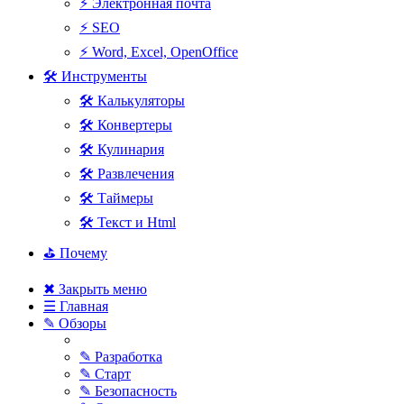
⚡ Электронная почта
⚡ SEO
⚡ Word, Excel, OpenOffice
🛠 Инструменты
🛠 Калькуляторы
🛠 Конвертеры
🛠 Кулинария
🛠 Развлечения
🛠 Таймеры
🛠 Текст и Html
⛳ Почему
✖ Закрыть меню
☰ Главная
✎ Обзоры
✎ Разработка
✎ Старт
✎ Безопасность