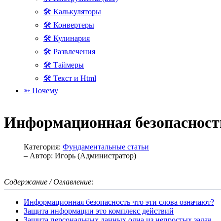
🛠 Калькуляторы
🛠 Конвертеры
🛠 Кулинария
🛠 Развлечения
🛠 Таймеры
🛠 Текст и Html
➳ Почему
Информационная безопасност
Категория:
Фундаментальные статьи
– Автор:
Игорь (Администратор)
Содержание / Оглавление:
Информационная безопасность что эти слова означают?
Защита информации это комплекс действий
Защита персональных данных одна из непростых задач