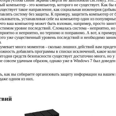
ютера (чтобы синие экраны смерти не заполоняли систему), это..
 компьютер - это компьютер, которого не существует. Как бы вы 
существует такое направление, как социальная инженерия (добыв
ставлять систему без защиты. К примеру, защитить компьютер от
льзователь, устанавливая себе на компьютер один из популярны
 что ваш компьютер может быть взломан, например, просто заин
стимом уровне последствий. Сломалась система - неприятно, но 
приятно и неприятно, но терпимо и поправимо. А вот, к пример
о это уже существенный уровень последствий и необходимо зани
.
умевает много моментов - сколько лишних действий вам придетс
можность добавлять программы в списки исключений, какое коли
Сегодня средств безопасности существует достаточно много, но у
е совсем удачным образом, однако уже в Windows 7 был доведен 
ь, как вы собираете организовать защиту информации на вашем к
 даже одним из них.
твий