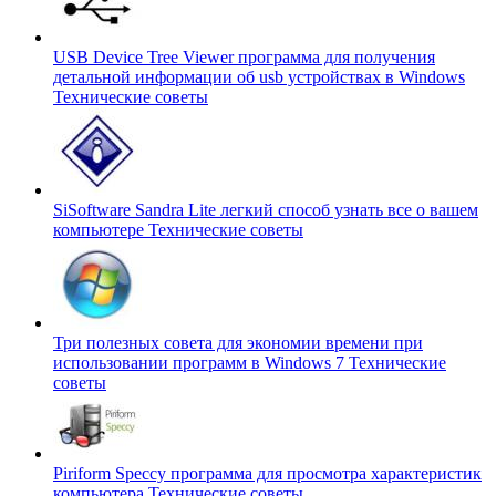
USB Device Tree Viewer программа для получения
детальной информации об usb устройствах в Windows
Технические советы
SiSoftware Sandra Lite легкий способ узнать все о вашем
компьютере
Технические советы
Три полезных совета для экономии времени при
использовании программ в Windows 7
Технические
советы
Piriform Speccy программа для просмотра характеристик
компьютера
Технические советы