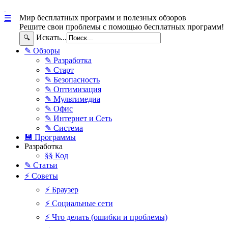
Мир бесплатных программ и полезных обзоров
☰
Решите свои проблемы с помощью бесплатных программ!
Искать...
🔍
✎ Обзоры
✎ Разработка
✎ Старт
✎ Безопасность
✎ Оптимизация
✎ Мультимедиа
✎ Офис
✎ Интернет и Сеть
✎ Система
💾 Программы
Разработка
§§ Код
✎ Статьи
⚡ Советы
⚡ Браузер
⚡ Социальные сети
⚡ Что делать (ошибки и проблемы)