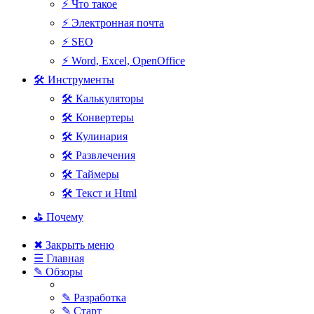
⚡ Что такое
⚡ Электронная почта
⚡ SEO
⚡ Word, Excel, OpenOffice
🛠 Инструменты
🛠 Калькуляторы
🛠 Конвертеры
🛠 Кулинария
🛠 Развлечения
🛠 Таймеры
🛠 Текст и Html
⛳ Почему
✖ Закрыть меню
☰ Главная
✎ Обзоры
✎ Разработка
✎ Старт