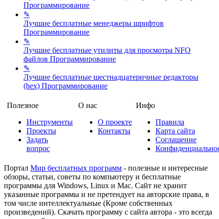
Программирование
✎
Лучшие бесплатные менеджеры шрифтов
Программирование
✎
Лучшие бесплатные утилиты для просмотра NFO
файлов
Программирование
✎
Лучшие бесплатные шестнадцатеричные редакторы
(hex)
Программирование
Полезное
О нас
Инфо
Инструменты
О проекте
Правила
Проекты
Контакты
Карта сайта
Задать
Соглашение
вопрос
Конфиденциально
Портал
Мир бесплатных программ
- полезные и интересные
обзоры, статьи, советы по компьютеру и бесплатные
программы для Windows, Linux и Mac. Сайт не хранит
указанные программы и не претендует на авторские права, в
том числе интеллектуальные (Кроме собственных
произведений). Скачать программу с сайта автора - это всегда