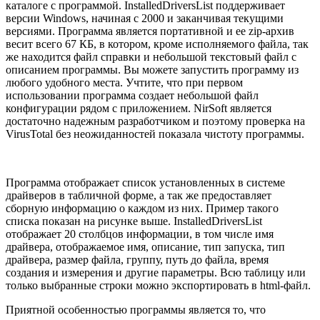
каталоге с программой. InstalledDriversList поддерживает
версии Windows, начиная с 2000 и заканчивая текущими
версиями. Программа является портативной и ее zip-архив
весит всего 67 КБ, в котором, кроме исполняемого файла, так
же находится файл справки и небольшой текстовый файл с
описанием программы. Вы можете запустить программу из
любого удобного места. Учтите, что при первом
использовании программа создает небольшой файл
конфигурации рядом с приложением. NirSoft является
достаточно надежным разработчиком и поэтому проверка на
VirusTotal без неожиданностей показала чистоту программы.
Программа отображает список установленных в системе
драйверов в табличной форме, а так же предоставляет
сборную информацию о каждом из них. Пример такого
списка показан на рисунке выше. InstalledDriversList
отображает 20 столбцов информации, в том числе имя
драйвера, отображаемое имя, описание, тип запуска, тип
драйвера, размер файла, группу, путь до файла, время
создания и измерения и другие параметры. Всю таблицу или
только выбранные строки можно экспортировать в html-файл.
Приятной особенностью программы является то, что