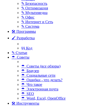
✎ Безопасность
✎ Оптимизация
✎ Мультимедиа
✎ Офис
✎ Интернет и Сеть
✎ Система
🛠 Программы
🖌 Разработка
§§ Код
✎ Статьи
☂ Советы
☂ Советы (все обзоры)
☂ Браузер
☂ Социальные сети
☂ Ошибки - что делать?
☂ Что такое
☂ Электронная почта
☂ SEO
☂ Word, Excel, OpenOffice
🛠 Инструменты