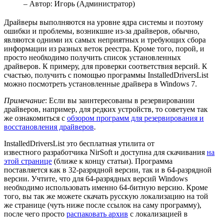
– Автор:
Игорь (Администратор)
Драйверы выполняются на уровне ядра системы и поэтому
ошибки и проблемы, возникшие из-за драйверов, обычно,
являются одними их самых неприятных и требующих сбора
информации из разных веток реестра. Кроме того, порой, и
просто необходимо получить список установленных
драйверов. К примеру, для проверки соответствия версий. К
счастью, получить с помощью программы InstalledDriversList
можно посмотреть установленные драйвера в Windows 7.
Примечание
: Если вы заинтересованы в резервировании
драйверов, например, для редких устройств, то советуем так
же ознакомиться с
обзором программ для резервирования и
восстановления драйверов
.
InstalledDriversList это бесплатная утилита от
известного разработчика NirSoft и доступна для скачивания
на
этой странице
(ближе к концу статьи). Программа
поставляется как в 32-разрядной версии, так и в 64-разрядной
версии. Учтите, что для 64-разрядных версий Windows
необходимо использовать именно 64-битную версию. Кроме
того, вы так же можете скачать русскую локализацию на той
же странице (чуть ниже после ссылок на саму программу),
после чего просто
распаковать архив
с локализацией в