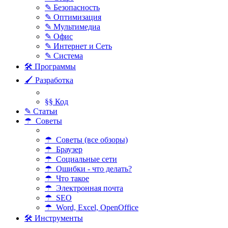
✎ Безопасность
✎ Оптимизация
✎ Мультимедиа
✎ Офис
✎ Интернет и Сеть
✎ Система
🛠 Программы
🖌 Разработка
§§ Код
✎ Статьи
☂ Советы
☂ Советы (все обзоры)
☂ Браузер
☂ Социальные сети
☂ Ошибки - что делать?
☂ Что такое
☂ Электронная почта
☂ SEO
☂ Word, Excel, OpenOffice
🛠 Инструменты