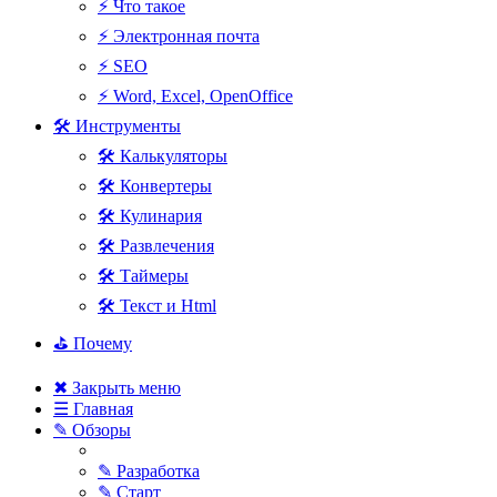
⚡ Что такое
⚡ Электронная почта
⚡ SEO
⚡ Word, Excel, OpenOffice
🛠 Инструменты
🛠 Калькуляторы
🛠 Конвертеры
🛠 Кулинария
🛠 Развлечения
🛠 Таймеры
🛠 Текст и Html
⛳ Почему
✖ Закрыть меню
☰ Главная
✎ Обзоры
✎ Разработка
✎ Старт