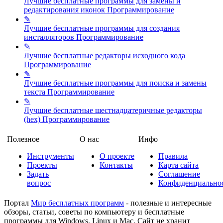
Лучшие бесплатные программы для замены и
редактирования иконок
Программирование
✎
Лучшие бесплатные программы для создания
инсталляторов
Программирование
✎
Лучшие бесплатные редакторы исходного кода
Программирование
✎
Лучшие бесплатные программы для поиска и замены
текста
Программирование
✎
Лучшие бесплатные шестнадцатеричные редакторы
(hex)
Программирование
Полезное
О нас
Инфо
Инструменты
О проекте
Правила
Проекты
Контакты
Карта сайта
Задать
Соглашение
вопрос
Конфиденциально
Портал
Мир бесплатных программ
- полезные и интересные
обзоры, статьи, советы по компьютеру и бесплатные
программы для Windows, Linux и Mac. Сайт не хранит