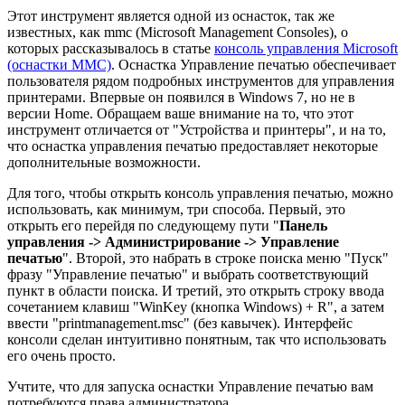
Этот инструмент является одной из оснасток, так же
известных, как mmc (Microsoft Management Consoles), о
которых рассказывалось в статье
консоль управления Microsoft
(оснастки MMC)
. Оснастка Управление печатью обеспечивает
пользователя рядом подробных инструментов для управления
принтерами. Впервые он появился в Windows 7, но не в
версии Home. Обращаем ваше внимание на то, что этот
инструмент отличается от "Устройства и принтеры", и на то,
что оснастка управления печатью предоставляет некоторые
дополнительные возможности.
Для того, чтобы открыть консоль управления печатью, можно
использовать, как минимум, три способа. Первый, это
открыть его перейдя по следующему пути "
Панель
управления -> Администрирование -> Управление
печатью
". Второй, это набрать в строке поиска меню "Пуск"
фразу "Управление печатью" и выбрать соответствующий
пункт в области поиска. И третий, это открыть строку ввода
сочетанием клавиш "WinKey (кнопка Windows) + R", а затем
ввести "printmanagement.msc" (без кавычек). Интерфейс
консоли сделан интуитивно понятным, так что использовать
его очень просто.
Учтите, что для запуска оснастки Управление печатью вам
потребуются права администратора.