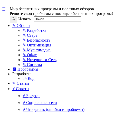
Мир бесплатных программ и полезных обзоров
☰
Решите свои проблемы с помощью бесплатных программ!
Искать...
🔍
✎ Обзоры
✎ Разработка
✎ Старт
✎ Безопасность
✎ Оптимизация
✎ Мультимедиа
✎ Офис
✎ Интернет и Сеть
✎ Система
💾 Программы
Разработка
§§ Код
✎ Статьи
⚡ Советы
⚡ Браузер
⚡ Социальные сети
⚡ Что делать (ошибки и проблемы)