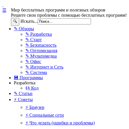
Мир бесплатных программ и полезных обзоров
☰
Решите свои проблемы с помощью бесплатных программ!
Искать...
🔍
✎ Обзоры
✎ Разработка
✎ Старт
✎ Безопасность
✎ Оптимизация
✎ Мультимедиа
✎ Офис
✎ Интернет и Сеть
✎ Система
💾 Программы
Разработка
§§ Код
✎ Статьи
⚡ Советы
⚡ Браузер
⚡ Социальные сети
⚡ Что делать (ошибки и проблемы)