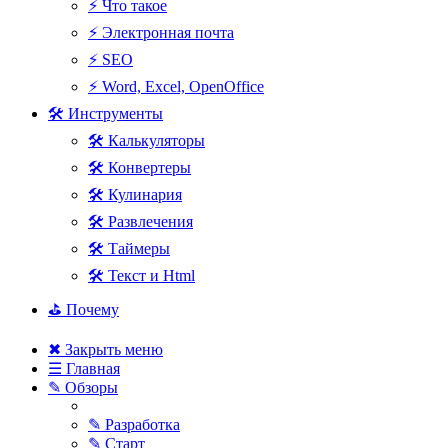
⚡ Что такое
⚡ Электронная почта
⚡ SEO
⚡ Word, Excel, OpenOffice
🛠 Инструменты
🛠 Калькуляторы
🛠 Конвертеры
🛠 Кулинария
🛠 Развлечения
🛠 Таймеры
🛠 Текст и Html
⛳ Почему
✖ Закрыть меню
☰ Главная
✎ Обзоры
✎ Разработка
✎ Старт