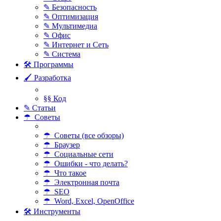
✎ Безопасность
✎ Оптимизация
✎ Мультимедиа
✎ Офис
✎ Интернет и Сеть
✎ Система
🛠 Программы
🖌 Разработка
§§ Код
✎ Статьи
☂ Советы
☂ Советы (все обзоры)
☂ Браузер
☂ Социальные сети
☂ Ошибки - что делать?
☂ Что такое
☂ Электронная почта
☂ SEO
☂ Word, Excel, OpenOffice
🛠 Инструменты