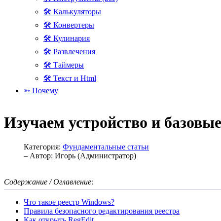
🛠 Калькуляторы
🛠 Конвертеры
🛠 Кулинария
🛠 Развлечения
🛠 Таймеры
🛠 Текст и Html
➳ Почему
Изучаем устройство и базовы
Категория:
Фундаментальные статьи
– Автор:
Игорь (Администратор)
Содержание / Оглавление:
Что такое реестр Windows?
Правила безопасного редактирования реестра
Как открыть RegЕdit