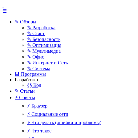
☰
✎ Обзоры
✎ Разработка
✎ Старт
✎ Безопасность
✎ Оптимизация
✎ Мультимедиа
✎ Офис
✎ Интернет и Сеть
✎ Система
💾 Программы
Разработка
§§ Код
✎ Статьи
⚡ Советы
⚡ Браузер
⚡ Социальные сети
⚡ Что делать (ошибки и проблемы)
⚡ Что такое