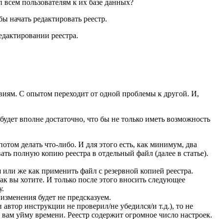
п всем пользователям к их базе данных?
бы начать редактировать реестр.
едактировании реестра.
виям. С опытом переходит от одной проблемы к другой. И,
будет вполне достаточно, что бы не только иметь возможность
отом делать что-либо. И для этого есть, как минимум, два
ать полную копию реестра в отдельный файл (далее в статье).
я или же как применить файл с резервной копией реестра.
как вы хотите. И только после этого вносить следующее
у.
изменения будет не предсказуем.
автор инструкции не проверил/не убедился/и т.д.), то не
 вам уйму времени. Реестр содержит огромное число настроек.