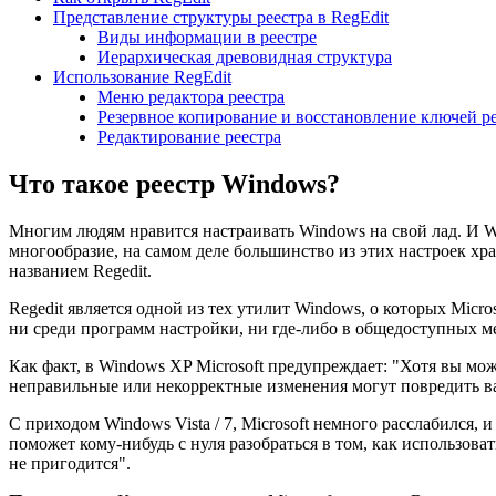
Представление структуры реестра в RegEdit
Виды информации в реестре
Иерархическая древовидная структура
Использование RegEdit
Меню редактора реестра
Резервное копирование и восстановление ключей 
Редактирование реестра
Что такое реестр Windows?
Многим людям нравится настраивать Windows на свой лад. И W
многообразие, на самом деле большинство из этих настроек хр
названием Regedit.
Regedit является одной из тех утилит Windows, о которых Micr
ни среди программ настройки, ни где-либо в общедоступных ме
Как факт, в Windows XP Microsoft предупреждает: "Хотя вы мож
неправильные или некорректные изменения могут повредить ваш
С приходом Windows Vista / 7, Microsoft немного расслабился,
поможет кому-нибудь с нуля разобраться в том, как использова
не пригодится".