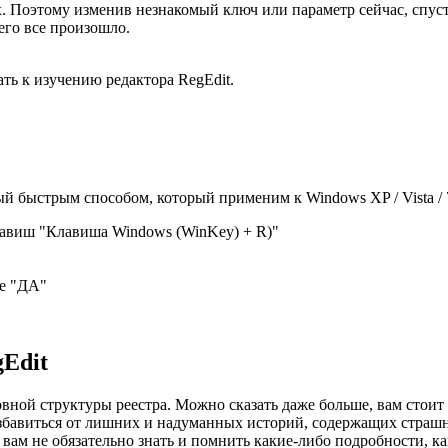
ях. Поэтому изменив незнакомый ключ или параметр сейчас, спу
его все произошло.
ть к изучению редактора RegEdit.
й быстрым способом, который применим к Windows XP / Vista / 7
авиш "Клавиша Windows (WinKey) + R)"
те "ДА"
gEdit
вной структуры реестра. Можно сказать даже больше, вам стоит в
збавиться от лишних и надуманных историй, содержащих страшны
вам не обязательно знать и помнить какие-либо подробности, ка