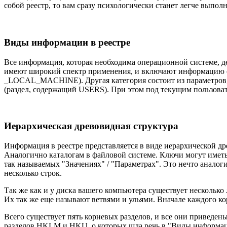
собой реестр, то вам сразу психологически станет легче выпол
Виды информации в реестре
Все информация, которая необходима операционной системе, д
имеют широкий спектр применения, и включают информацию о
_LOCAL_MACHINE). Другая категория состоит из параметров,
(раздел, содержащий USERS). При этом под текущим пользова
Иерархическая древовидная структура
Информация в реестре представляется в виде иерархической д
Аналогично каталогам в файловой системе. Ключи могут иметь 
так называемых "Значениях" / "Параметрах". Это нечто аналог
несколько строк.
Так же как и у диска вашего компьютера существует несколько
Их так же еще называют ветвями и ульями. Вначале каждого к
Всего существует пять корневых разделов, и все они приведен
разделов HKLM и HKU, о которых шла речь в "Виды информаци