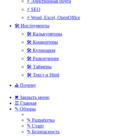
⚡ Электронная почта
⚡ SEO
⚡ Word, Excel, OpenOffice
🛠 Инструменты
🛠 Калькуляторы
🛠 Конвертеры
🛠 Кулинария
🛠 Развлечения
🛠 Таймеры
🛠 Текст и Html
⛳ Почему
✖ Закрыть меню
☰ Главная
✎ Обзоры
✎ Разработка
✎ Старт
✎ Безопасность