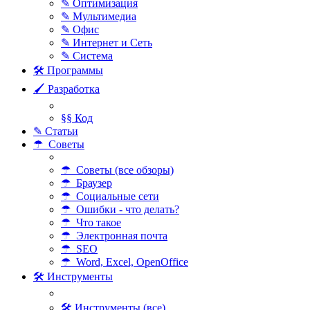
✎ Оптимизация
✎ Мультимедиа
✎ Офис
✎ Интернет и Сеть
✎ Система
🛠 Программы
🖌 Разработка
§§ Код
✎ Статьи
☂ Советы
☂ Советы (все обзоры)
☂ Браузер
☂ Социальные сети
☂ Ошибки - что делать?
☂ Что такое
☂ Электронная почта
☂ SEO
☂ Word, Excel, OpenOffice
🛠 Инструменты
🛠 Инструменты (все)