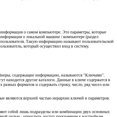
я информация о самом компьютере. Это параметры, которые
нформация о локальной машине / компьютере (раздел
 пользователя. Такую информацию называют пользовательской
ьзователь, который осуществил вход в систему.
тейнеры, содержащие информацию, называются "Ключами".
гут находится другие каталоги. Данные в ключе содержатся в
х разных форматов и содержать строку, число, ряд чисел или
рые являются верхней частью иерархии ключей и параметров.
авляют собой лишь подразделы или комбинации двух основных
ной целью - упростить доступ программам к настройкам.