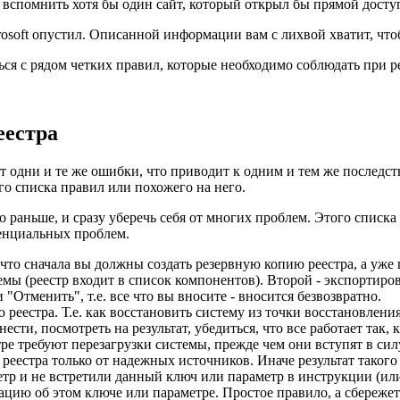
е вспомнить хотя бы один сайт, который открыл бы прямой досту
crosoft опустил. Описанной информации вам с лихвой хватит, что
ся с рядом четких правил, которые необходимо соблюдать при р
еестра
 одни и те же ошибки, что приводит к одним и тем же последст
го списка правил или похожего на него.
раньше, и сразу уберечь себя от многих проблем. Этого списка 
тенциальных проблем.
что сначала вы должны создать резервную копию реестра, а уже п
емы (реестр входит в список компонентов). Второй - экспортиров
 "Отменить", т.е. все что вы вносите - вносится безвозвратно.
 реестра. Т.е. как восстановить систему из точки восстановлени
сти, посмотреть на результат, убедиться, что все работает так, 
ре требуют перезагрузки системы, прежде чем они вступят в сил
еестра только от надежных источников. Иначе результат такого 
тр и не встретили данный ключ или параметр в инструкции (или 
цию об этом ключе или параметре. Простое правило, а сбережет