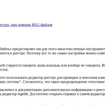
реестра, при помощи REG-файлов
indows предоставляет им для этого многочисленные инструменты
анится в реестре. Поэтому все те же самые настройки можно из
osoft старается говорить лишь вскользь или вообще не говорить
стах.
ете использовать редактор реестра для проверки и внесения изме
у систему". Согласитесь, что такое предупреждение отпугивает.
 и включил в документацию дополнительную информацию о реестре.
ть редактор regedit. Достаточно открыть справку в самом редакт