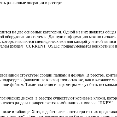
нять различные операции в реестре.
елится на две основные категории. Одной из них является обща
б оборудовании системы. Данную информацию можно назвать и
 которые являются специфическими для каждой учетной записи
телем (раздел _CURRENT_USER) подразумевается конкретный пол
ревовидной структуры сродни папкам и файлам. В реестре, кон
подразделы (вложенные ключи) точно так же, как в каталоге мо
ичное файлам. Такие значения и параметры могут быть нескольки
 логических дисков, в реестре существуют корневые ключи, кото
орневого раздела прикрепляется комбинация символов "HKEY".
ы ниже в таблице. Хотя, в действительности три из них предст
и в реестре". Дополнительные разделы были созданы лишь с од