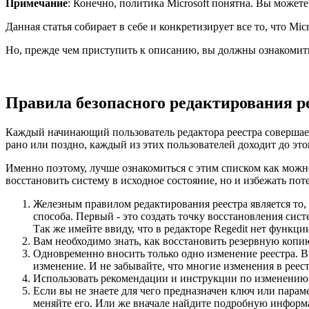
Примечание
: Конечно, политика Microsoft понятна. Вы может
Данная статья собирает в себе и конкретизирует все то, что Mi
Но, прежде чем приступить к описанию, вы должны ознакомить
Правила безопасного редактирования р
Каждый начинающий пользователь редактора реестра совершает
рано или поздно, каждый из этих пользователей доходит до это
Именно поэтому, лучше ознакомиться с этим списком как можно 
восстановить систему в исходное состояние, но и избежать по
Железным правилом редактирования реестра является то, 
способа. Первый - это создать точку восстановления сист
Так же имейте ввиду, что в редакторе Regedit нет функции
Вам необходимо знать, как восстановить резервную копию
Одновременно вносить только одно изменение реестра. Вне
изменение. И не забывайте, что многие изменения в реест
Использовать рекомендации и инструкции по изменению р
Если вы не знаете для чего предназначен ключ или параме
меняйте его. Или же вначале найдите подробную информа