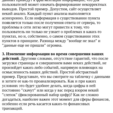
пользователей может означать формирование некорректных
выводов. Простой пример. Допустим, сайт осуществляет
некий анализ. Каждый пункт анализа выполняется
асинхронно. Если информация о существовании пункта
появляется только после получения ответа от сервера, то
проблемы в сети легко могут привести к тому, что
пользователь ни только не узнает о проблемах в каких-то
пунктах, но и, собственно, о самом существовании этих
пунктов в принципе. Разница между "вообще не знал" и
"данные еще не пришли" огромна.
3. Изменение информации во время совершения ваших
действий
. Другими словами, отсутствие гарантий, что после
загрузки страницы и совершением вами неких действий, не
произойдет каких-либо событий, напрямую влияющих на
осмысленность ваших действий. Простой абстрактный
пример. Представьте, что вы смотрите на табличку с данными
и хотите ее как-то проанализировать. Как и при каких
условиях это будет удобнее делать, когда цифры в ней
постоянно "скачут" или когда у вас перед взором некий
"слепок" (фиксированный набор цифр)? Как не сложно
догадаться, наиболее важен этот момент для сферы финансов,
особенно если речь касается каких-то финансовых
транзакций.