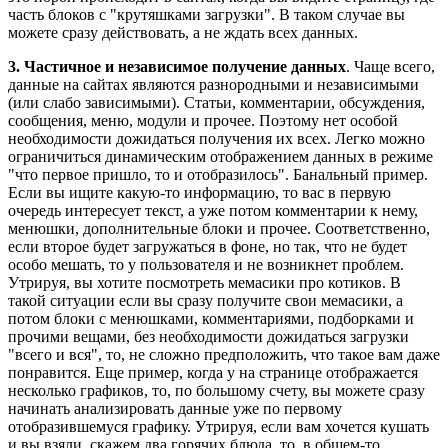
часть блоков с "крутяшками загрузки". В таком случае вы
можете сразу действовать, а не ждать всех данных.
3. Частичное и независимое получение данных
. Чаще всего,
данные на сайтах являются разнородными и независимыми
(или слабо зависимыми). Статьи, комментарии, обсуждения,
сообщения, меню, модули и прочее. Поэтому нет особой
необходимости дожидаться получения их всех. Легко можно
ограничиться динамическим отображением данных в режиме
"что первое пришло, то и отобразилось". Банальный пример.
Если вы ищите какую-то информацию, то вас в первую
очередь интересует текст, а уже потом комментарии к нему,
менюшки, дополнительные блоки и прочее. Соответственно,
если второе будет загружаться в фоне, но так, что не будет
особо мешать, то у пользователя и не возникнет проблем.
Утрируя, вы хотите посмотреть мемасики про котиков. В
такой ситуации если вы сразу получите свои мемасики, а
потом блоки с менюшками, комментариями, подборками и
прочими вещами, без необходимости дожидаться загрузки
"всего и вся", то, не сложно предположить, что такое вам даже
понравится. Еще пример, когда у на странице отображается
несколько графиков, то, по большому счету, вы можете сразу
начинать анализировать данные уже по первому
отобразившемуся графику. Утрируя, если вам хочется кушать
и вы взяли, скажем два горячих блюда, то, в общем-то,