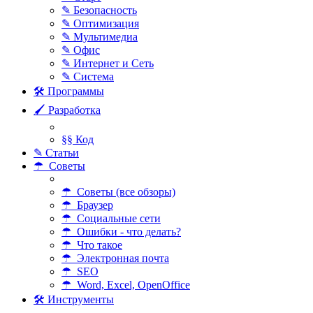
✎ Безопасность
✎ Оптимизация
✎ Мультимедиа
✎ Офис
✎ Интернет и Сеть
✎ Система
🛠 Программы
🖌 Разработка
§§ Код
✎ Статьи
☂ Советы
☂ Советы (все обзоры)
☂ Браузер
☂ Социальные сети
☂ Ошибки - что делать?
☂ Что такое
☂ Электронная почта
☂ SEO
☂ Word, Excel, OpenOffice
🛠 Инструменты