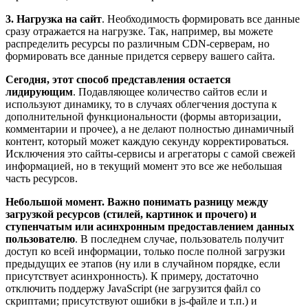
3. Нагрузка на сайт
. Необходимость формировать все данные
сразу отражается на нагрузке. Так, например, вы можете
распределить ресурсы по различным CDN-серверам, но
формировать все данные придется серверу вашего сайта.
Сегодня, этот способ представления остается
лидирующим
. Подавляющее количество сайтов если и
используют динамику, то в случаях облегчения доступа к
дополнительной функциональности (формы авторизации,
комментарии и прочее), а не делают полностью динамичный
контент, который может каждую секунду корректироваться.
Исключения это сайты-сервисы и агрегаторы с самой свежей
информацией, но в текущий момент это все же небольшая
часть ресурсов.
Небольшой момент. Важно понимать разницу между
загрузкой ресурсов (стилей, картинок и прочего) и
ступенчатым или асинхронным предоставлением данных
пользователю
. В последнем случае, пользователь получит
доступ ко всей информации, только после полной загрузки
предыдущих ее этапов (ну или в случайном порядке, если
присутствует асинхронность). К примеру, достаточно
отключить поддержу JavaScript (не загрузится файл со
скриптами; присутствуют ошибки в js-файле и т.п.) и