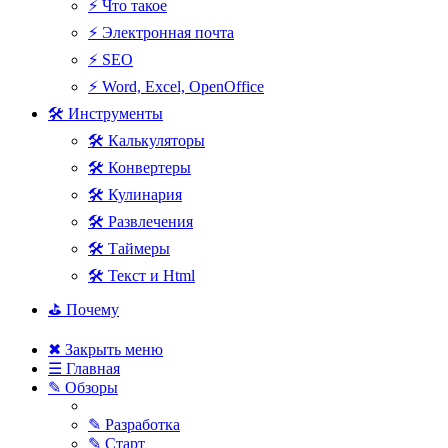
⚡ Что такое
⚡ Электронная почта
⚡ SEO
⚡ Word, Excel, OpenOffice
🛠 Инструменты
🛠 Калькуляторы
🛠 Конвертеры
🛠 Кулинария
🛠 Развлечения
🛠 Таймеры
🛠 Текст и Html
⛳ Почему
✖ Закрыть меню
☰ Главная
✎ Обзоры
✎ Разработка
✎ Старт