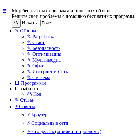
Мир бесплатных программ и полезных обзоров
☰
Решите свои проблемы с помощью бесплатных программ!
Искать...
🔍
✎ Обзоры
✎ Разработка
✎ Старт
✎ Безопасность
✎ Оптимизация
✎ Мультимедиа
✎ Офис
✎ Интернет и Сеть
✎ Система
💾 Программы
Разработка
§§ Код
✎ Статьи
⚡ Советы
⚡ Браузер
⚡ Социальные сети
⚡ Что делать (ошибки и проблемы)