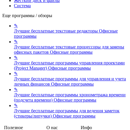
Жесткий диск и файлы
Система
Еще программы / обзоры
✎
Лучшие бесплатные текстовые редакторы
Офисные
программы
✎
Лучшие бесплатные текстовые процессоры для замены
офисных пакетов
Офисные программы
✎
Лучшие бесплатные программы управления проектами
(Project Manager)
Офисные программы
✎
Лучшие бесплатные программы для управления и учета
личных финансов
Офисные программы
✎
Лучшие бесплатные программы хронометража времени
(подсчета времени)
Офисные программы
✎
Лучшие бесплатные программы для ведения заметок
(стикеры/липучки)
Офисные программы
Полезное
О нас
Инфо