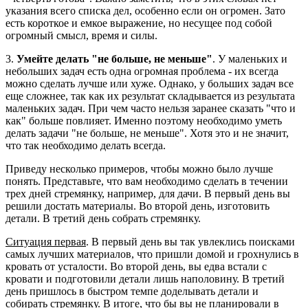
указания всего списка дел, особенно если он огромен. Зато
есть короткое и емкое выражение, но несущее под собой
огромный смысл, время и силы.
3.
Умейте делать "не больше, не меньше"
. У маленьких и
небольших задач есть одна огромная проблема - их всегда
можно сделать лучше или хуже. Однако, у больших задач все
еще сложнее, так как их результат складывается из результата
маленьких задач. При чем часто нельзя заранее сказать "что и
как" больше повлияет. Именно поэтому необходимо уметь
делать задачи "не больше, не меньше". Хотя это и не значит,
что так необходимо делать всегда.
Приведу несколько примеров, чтобы можно было лучше
понять. Представьте, что вам необходимо сделать в течении
трех дней стремянку, например, для дачи. В первый день вы
решили достать материалы. Во второй день, изготовить
детали. В третий день собрать стремянку.
Ситуация первая
. В первый день вы так увлеклись поисками
самых лучших материалов, что пришли домой и грохнулись в
кровать от усталости. Во второй день, вы едва встали с
кровати и подготовили детали лишь наполовину. В третий
день пришлось в быстром темпе доделывать детали и
собирать стремянку. В итоге, что бы вы не планировали в