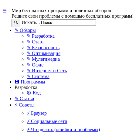
Мир бесплатных программ и полезных обзоров
☰
Решите свои проблемы с помощью бесплатных программ!
Искать...
🔍
✎ Обзоры
✎ Разработка
✎ Старт
✎ Безопасность
✎ Оптимизация
✎ Мультимедиа
✎ Офис
✎ Интернет и Сеть
✎ Система
💾 Программы
Разработка
§§ Код
✎ Статьи
⚡ Советы
⚡ Браузер
⚡ Социальные сети
⚡ Что делать (ошибки и проблемы)