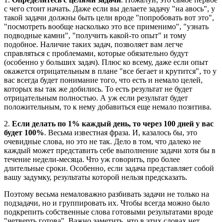
с чего стоит начать. Даже если вы делаете задачу "на авось", у
такой задачи должны быть цели вроде "попробовать вот это",
"посмотреть вообще насколько это все применимо", "узнать
подводные камни", "получить какой-то опыт" и тому
подобное. Наличие таких задач, позволяет вам легче
справляться с проблемами, которые обязательно будут
(особенно у больших задач). Плюс ко всему, даже если опыт
окажется отрицательным в плане "все бегает и крутится", то у
вас всегда будет понимание того, что есть и немало целей,
которых вы так же добились. То есть результат не будет
отрицательным полностью. А уж если результат будет
положительным, то к нему добавиться еще немало позитива.
2.
Если делать по 1% каждый день, то через 100 дней у вас
будет 100%
. Весьма известная фраза. И, казалось бы, это
очевидные слова, но это не так. Дело в том, что далеко не
каждый может представить себе выполнение задачи хотя бы в
течение недели-месяца. Что уж говорить, про более
длительные сроки. Особенно, если задача представляет собой
вашу задумку, результаты которой нельзя предсказать.
Поэтому весьма немаловажно разбивать задачи не только на
подзадачи, но и группировать их. Чтобы всегда можно было
подкрепить собственные слова готовыми результатами вроде
"четверть готова". Важно заметить, что в этих словах нет