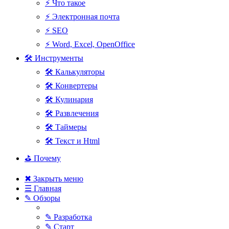
⚡ Что такое
⚡ Электронная почта
⚡ SEO
⚡ Word, Excel, OpenOffice
🛠 Инструменты
🛠 Калькуляторы
🛠 Конвертеры
🛠 Кулинария
🛠 Развлечения
🛠 Таймеры
🛠 Текст и Html
⛳ Почему
✖ Закрыть меню
☰ Главная
✎ Обзоры
✎ Разработка
✎ Старт