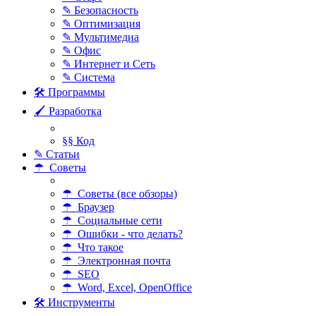
✎ Безопасность
✎ Оптимизация
✎ Мультимедиа
✎ Офис
✎ Интернет и Сеть
✎ Система
🛠 Программы
🖌 Разработка
§§ Код
✎ Статьи
☂ Советы
☂ Советы (все обзоры)
☂ Браузер
☂ Социальные сети
☂ Ошибки - что делать?
☂ Что такое
☂ Электронная почта
☂ SEO
☂ Word, Excel, OpenOffice
🛠 Инструменты