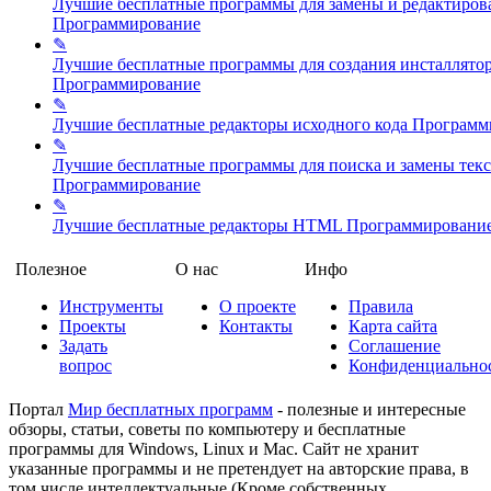
Лучшие бесплатные программы для замены и редактиров
Программирование
✎
Лучшие бесплатные программы для создания инсталлято
Программирование
✎
Лучшие бесплатные редакторы исходного кода
Программ
✎
Лучшие бесплатные программы для поиска и замены текс
Программирование
✎
Лучшие бесплатные редакторы HTML
Программировани
Полезное
О нас
Инфо
Инструменты
О проекте
Правила
Проекты
Контакты
Карта сайта
Задать
Соглашение
вопрос
Конфиденциально
Портал
Мир бесплатных программ
- полезные и интересные
обзоры, статьи, советы по компьютеру и бесплатные
программы для Windows, Linux и Mac. Сайт не хранит
указанные программы и не претендует на авторские права, в
том числе интеллектуальные (Кроме собственных