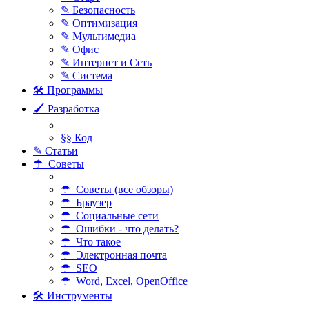
✎ Безопасность
✎ Оптимизация
✎ Мультимедиа
✎ Офис
✎ Интернет и Сеть
✎ Система
🛠 Программы
🖌 Разработка
§§ Код
✎ Статьи
☂ Советы
☂ Советы (все обзоры)
☂ Браузер
☂ Социальные сети
☂ Ошибки - что делать?
☂ Что такое
☂ Электронная почта
☂ SEO
☂ Word, Excel, OpenOffice
🛠 Инструменты