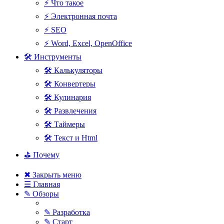
⚡ Что такое
⚡ Электронная почта
⚡ SEO
⚡ Word, Excel, OpenOffice
🛠 Инструменты
🛠 Калькуляторы
🛠 Конвертеры
🛠 Кулинария
🛠 Развлечения
🛠 Таймеры
🛠 Текст и Html
⛳ Почему
✖ Закрыть меню
☰ Главная
✎ Обзоры
✎ Разработка
✎ Старт