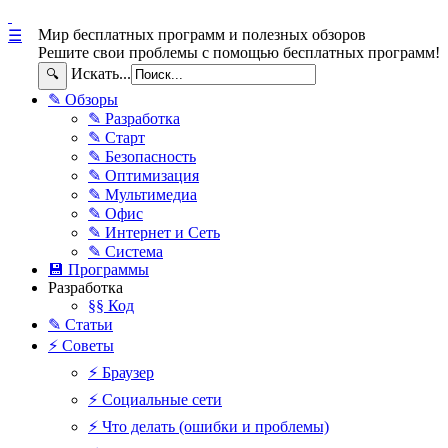
Мир бесплатных программ и полезных обзоров
☰
Решите свои проблемы с помощью бесплатных программ!
Искать...
🔍
✎ Обзоры
✎ Разработка
✎ Старт
✎ Безопасность
✎ Оптимизация
✎ Мультимедиа
✎ Офис
✎ Интернет и Сеть
✎ Система
💾 Программы
Разработка
§§ Код
✎ Статьи
⚡ Советы
⚡ Браузер
⚡ Социальные сети
⚡ Что делать (ошибки и проблемы)