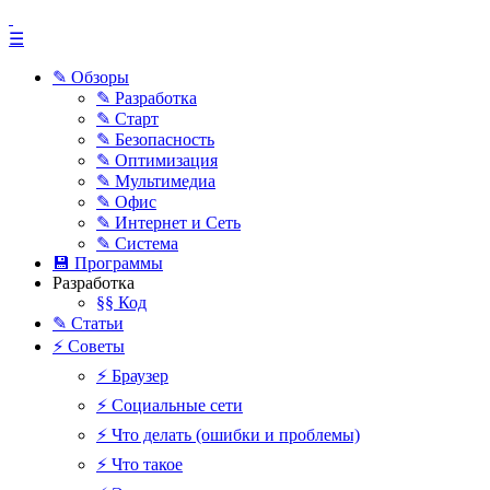
☰
✎ Обзоры
✎ Разработка
✎ Старт
✎ Безопасность
✎ Оптимизация
✎ Мультимедиа
✎ Офис
✎ Интернет и Сеть
✎ Система
💾 Программы
Разработка
§§ Код
✎ Статьи
⚡ Советы
⚡ Браузер
⚡ Социальные сети
⚡ Что делать (ошибки и проблемы)
⚡ Что такое