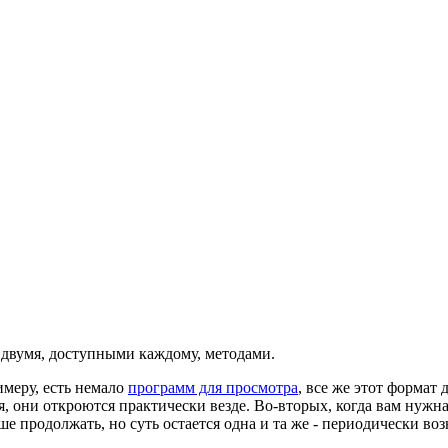
pg двумя, доступными каждому, методами.
имеру, есть немало
программ для просмотра
, все же этот формат 
я, они откроются практически везде. Во-вторых, когда вам нужна
е продолжать, но суть остается одна и та же - периодически воз