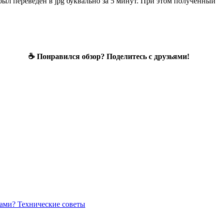
был переведен в jpg буквально за 5 минут. При этом полученный
☕ Понравился обзор? Поделитесь с друзьями!
вами?
Технические советы