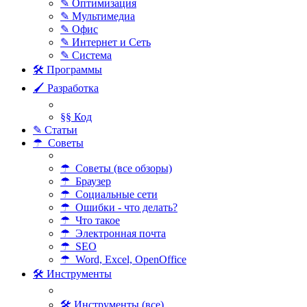
✎ Оптимизация
✎ Мультимедиа
✎ Офис
✎ Интернет и Сеть
✎ Система
🛠 Программы
🖌 Разработка
§§ Код
✎ Статьи
☂ Советы
☂ Советы (все обзоры)
☂ Браузер
☂ Социальные сети
☂ Ошибки - что делать?
☂ Что такое
☂ Электронная почта
☂ SEO
☂ Word, Excel, OpenOffice
🛠 Инструменты
🛠 Инструменты (все)