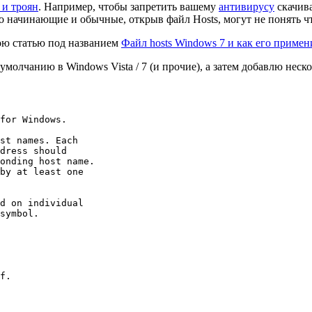
 и троян
. Например, чтобы запретить вашему
антивирусу
скачива
о начинающие и обычные, открыв файл Hosts, могут не понять чт
мою статью под названием
Файл hosts Windows 7 и как его примен
умолчанию в Windows Vista / 7 (и прочие), а затем добавлю неск
for Windows.

st names. Each

dress should

onding host name.

by at least one

d on individual

symbol.

f.
