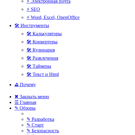
⚡ Электронная почта
⚡ SEO
⚡ Word, Excel, OpenOffice
🛠 Инструменты
🛠 Калькуляторы
🛠 Конвертеры
🛠 Кулинария
🛠 Развлечения
🛠 Таймеры
🛠 Текст и Html
⛳ Почему
✖ Закрыть меню
☰ Главная
✎ Обзоры
✎ Разработка
✎ Старт
✎ Безопасность