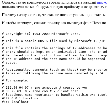
Однако, такую возможность горазд использовать каждый
вирус
пользователи легко обнаружат такую проблему и исправят ее, т
Поэтому начну я с того, что так же посоветую вам прочитать 
И чтобы не тянуть, сначала покажу как выглядит файл Hosts по 
# Copyright (c) 1993-2009 Microsoft Corp.

#

# This is a sample HOSTS file used by Microsoft TCP/IP 
#

# This file contains the mappings of IP addresses to ho
# entry should be kept on an individual line. The IP ad
# be placed in the first column followed by the corresp
# The IP address and the host name should be separated 
# space.

#

# Additionally, comments (such as these) may be inserte
# lines or following the machine name denoted by a '#' 
#

# For example:

#

# 102.54.94.97 rhino.acme.com # source server

# 38.25.63.10 x.acme.com # x client host

# localhost name resolution is handled within DNS itsel
#127.0.0.1 localhost
