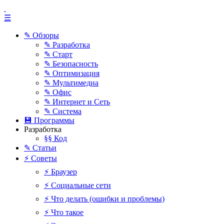
☰
✎ Обзоры
✎ Разработка
✎ Старт
✎ Безопасность
✎ Оптимизация
✎ Мультимедиа
✎ Офис
✎ Интернет и Сеть
✎ Система
💾 Программы
Разработка
§§ Код
✎ Статьи
⚡ Советы
⚡ Браузер
⚡ Социальные сети
⚡ Что делать (ошибки и проблемы)
⚡ Что такое