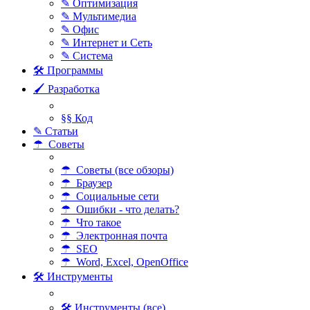
✎ Оптимизация
✎ Мультимедиа
✎ Офис
✎ Интернет и Сеть
✎ Система
🛠 Программы
🖌 Разработка
§§ Код
✎ Статьи
☂ Советы
☂ Советы (все обзоры)
☂ Браузер
☂ Социальные сети
☂ Ошибки - что делать?
☂ Что такое
☂ Электронная почта
☂ SEO
☂ Word, Excel, OpenOffice
🛠 Инструменты
🛠 Инструменты (все)