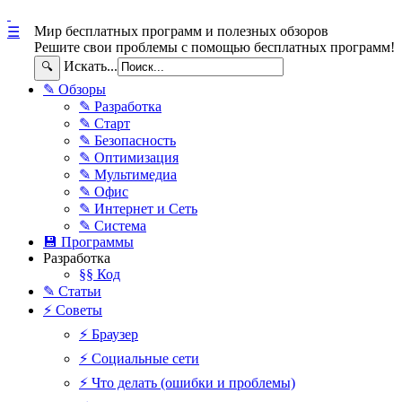
Мир бесплатных программ и полезных обзоров
☰
Решите свои проблемы с помощью бесплатных программ!
Искать...
🔍
✎ Обзоры
✎ Разработка
✎ Старт
✎ Безопасность
✎ Оптимизация
✎ Мультимедиа
✎ Офис
✎ Интернет и Сеть
✎ Система
💾 Программы
Разработка
§§ Код
✎ Статьи
⚡ Советы
⚡ Браузер
⚡ Социальные сети
⚡ Что делать (ошибки и проблемы)