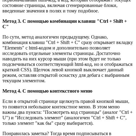
состояние страницы, включая сгенерированные блоки,
введенные значения в полях и тому подобное.
Метод 3. С помощью комбинации клавиш "Ctrl + Shift +
C"
По сути, метод аналогичен предыдущему. Однако,
комбинация клавиш "Ctrl + Shift + C" сразу открывает вкладку
"Elements" с html-кодом и дополнительно позволяет
исследовать отдельные элементы страницы. Достаточно
наводить на них курсор мыши (при этом будет не только
подсвечиваться соответствующий html-код, но и отображаться
краткий CSS). Щелчок левой кнопкой выключает данный
режим, оставляя открытой оснастку для дебага с выбранным
текущим элементом.
Метод 4. С помощью контекстного меню
Если в открытой странице щелкнуть правой кнопкой мыши,
то появится небольшое контекстное меню. В этом меню
важны два пункта: "Посмотреть код страницы" (аналог "Ctrl +
U") и "Исследовать элемент" (аналогичен "Ctrl + Shift + C",
только элемент "как бы" сразу выбирается).
Понравилась заметка? Тогда время подписываться в