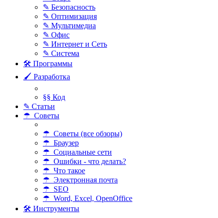
✎ Безопасность
✎ Оптимизация
✎ Мультимедиа
✎ Офис
✎ Интернет и Сеть
✎ Система
🛠 Программы
🖌 Разработка
§§ Код
✎ Статьи
☂ Советы
☂ Советы (все обзоры)
☂ Браузер
☂ Социальные сети
☂ Ошибки - что делать?
☂ Что такое
☂ Электронная почта
☂ SEO
☂ Word, Excel, OpenOffice
🛠 Инструменты