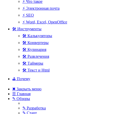
⚡ Что такое
⚡ Электронная почта
⚡ SEO
⚡ Word, Excel, OpenOffice
🛠 Инструменты
🛠 Калькуляторы
🛠 Конвертеры
🛠 Кулинария
🛠 Развлечения
🛠 Таймеры
🛠 Текст и Html
⛳ Почему
✖ Закрыть меню
☰ Главная
✎ Обзоры
✎ Разработка
✎ Старт