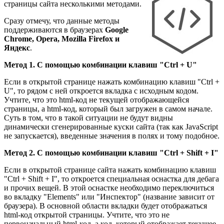
страницы сайта несколькими методами.
Сразу отмечу, что данные методы
поддерживаются в браузерах
Google
Chrome, Opera, Mozilla Firefox и
Яндекс
.
Метод 1. С помощью комбинации клавиш "Ctrl + U"
Если в открытой странице нажать комбинацию клавиш "Ctrl +
U", то рядом с ней откроется вкладка с исходным кодом.
Учтите, что это html-код не текущей отображающейся
страницы, а html-код, который был загружен в самом начале.
Суть в том, что в такой ситуации не будут видны
динамически сгенерированные куски сайта (так как JavaScript
не запускается), введенные значения в полях и тому подобное.
Метод 2. С помощью комбинации клавиш "Ctrl + Shift + I"
Если в открытой странице сайта нажать комбинацию клавиш
"Ctrl + Shift + I", то откроется специальная оснастка для дебага
и прочих вещей. В этой оснастке необходимо переключиться
во вкладку "Elements" или "Инспектор" (название зависит от
браузера). В основной области вкладки будет отображаться
html-код открытой страницы. Учтите, что это не
первоначальный html-код, а код, который отображает текущее