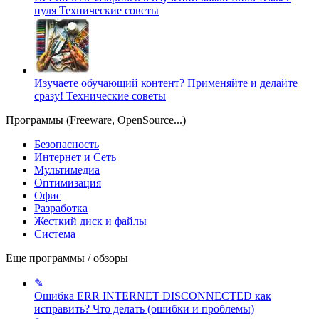
нуля
Технические советы
Изучаете обучающий контент? Применяйте и делайте
сразу!
Технические советы
Программы (Freeware, OpenSource...)
Безопасность
Интернет и Сеть
Мультимедиа
Оптимизация
Офис
Разработка
Жесткий диск и файлы
Система
Еще программы / обзоры
✎
Ошибка ERR INTERNET DISCONNECTED как
исправить?
Что делать (ошибки и проблемы)