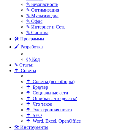
✎ Безопасность
✎ Оптимизация
✎ Мультимедиа
✎ Офис
✎ Интернет и Сеть
✎ Система
🛠 Программы
🖌 Разработка
§§ Код
✎ Статьи
☂ Советы
☂ Советы (все обзоры)
☂ Браузер
☂ Социальные сети
☂ Ошибки - что делать?
☂ Что такое
☂ Электронная почта
☂ SEO
☂ Word, Excel, OpenOffice
🛠 Инструменты