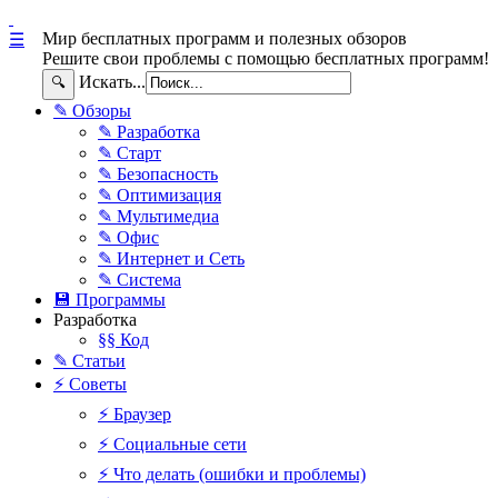
Мир бесплатных программ и полезных обзоров
☰
Решите свои проблемы с помощью бесплатных программ!
Искать...
🔍
✎ Обзоры
✎ Разработка
✎ Старт
✎ Безопасность
✎ Оптимизация
✎ Мультимедиа
✎ Офис
✎ Интернет и Сеть
✎ Система
💾 Программы
Разработка
§§ Код
✎ Статьи
⚡ Советы
⚡ Браузер
⚡ Социальные сети
⚡ Что делать (ошибки и проблемы)