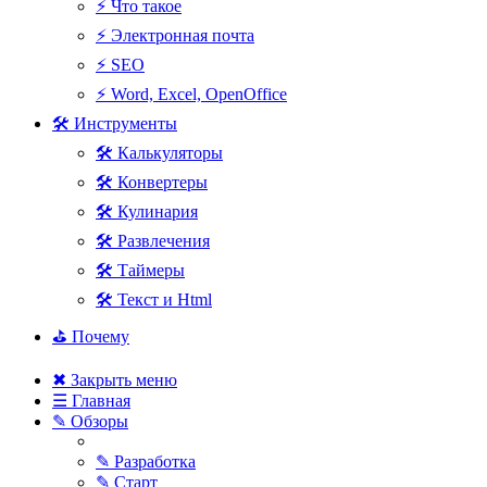
⚡ Что такое
⚡ Электронная почта
⚡ SEO
⚡ Word, Excel, OpenOffice
🛠 Инструменты
🛠 Калькуляторы
🛠 Конвертеры
🛠 Кулинария
🛠 Развлечения
🛠 Таймеры
🛠 Текст и Html
⛳ Почему
✖ Закрыть меню
☰ Главная
✎ Обзоры
✎ Разработка
✎ Старт