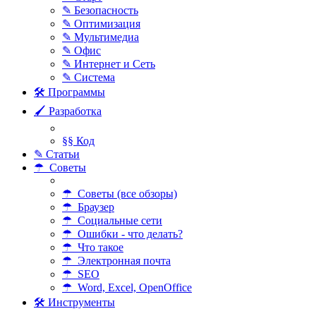
✎ Безопасность
✎ Оптимизация
✎ Мультимедиа
✎ Офис
✎ Интернет и Сеть
✎ Система
🛠 Программы
🖌 Разработка
§§ Код
✎ Статьи
☂ Советы
☂ Советы (все обзоры)
☂ Браузер
☂ Социальные сети
☂ Ошибки - что делать?
☂ Что такое
☂ Электронная почта
☂ SEO
☂ Word, Excel, OpenOffice
🛠 Инструменты