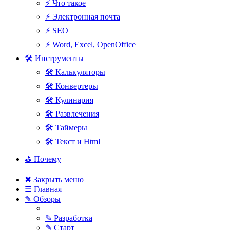
⚡ Что такое
⚡ Электронная почта
⚡ SEO
⚡ Word, Excel, OpenOffice
🛠 Инструменты
🛠 Калькуляторы
🛠 Конвертеры
🛠 Кулинария
🛠 Развлечения
🛠 Таймеры
🛠 Текст и Html
⛳ Почему
✖ Закрыть меню
☰ Главная
✎ Обзоры
✎ Разработка
✎ Старт