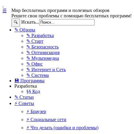
Мир бесплатных программ и полезных обзоров
☰
Решите свои проблемы с помощью бесплатных программ!
Искать...
🔍
✎ Обзоры
✎ Разработка
✎ Старт
✎ Безопасность
✎ Оптимизация
✎ Мультимедиа
✎ Офис
✎ Интернет и Сеть
✎ Система
💾 Программы
Разработка
§§ Код
✎ Статьи
⚡ Советы
⚡ Браузер
⚡ Социальные сети
⚡ Что делать (ошибки и проблемы)