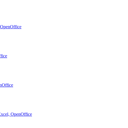
 OpenOffice
fice
nOffice
xcel, OpenOffice