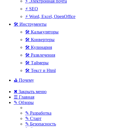
⚡ Электронная почта
⚡ SEO
⚡ Word, Excel, OpenOffice
🛠 Инструменты
🛠 Калькуляторы
🛠 Конвертеры
🛠 Кулинария
🛠 Развлечения
🛠 Таймеры
🛠 Текст и Html
⛳ Почему
✖ Закрыть меню
☰ Главная
✎ Обзоры
✎ Разработка
✎ Старт
✎ Безопасность