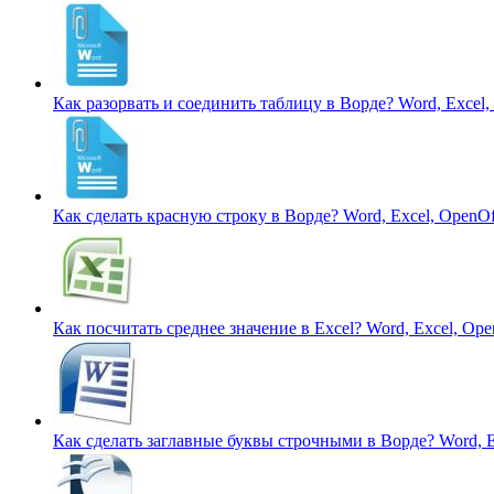
Как разорвать и соединить таблицу в Ворде?
Word, Excel,
Как сделать красную строку в Ворде?
Word, Excel, OpenOf
Как посчитать среднее значение в Excel?
Word, Excel, Ope
Как сделать заглавные буквы строчными в Ворде?
Word, E