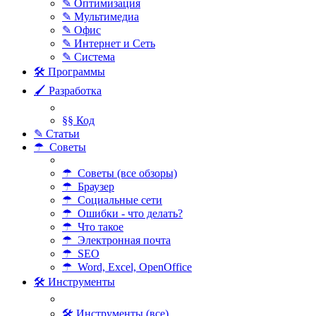
✎ Оптимизация
✎ Мультимедиа
✎ Офис
✎ Интернет и Сеть
✎ Система
🛠 Программы
🖌 Разработка
§§ Код
✎ Статьи
☂ Советы
☂ Советы (все обзоры)
☂ Браузер
☂ Социальные сети
☂ Ошибки - что делать?
☂ Что такое
☂ Электронная почта
☂ SEO
☂ Word, Excel, OpenOffice
🛠 Инструменты
🛠 Инструменты (все)