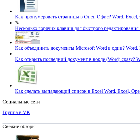
Как пронумеровать страницы в Опен Офис?
Word, Excel,
✎
Несколько горячих клавиш для быстрого редактирования т
Как объединить документы Microsoft Word в один?
Word, 
Как открыть последний документ в ворде (Word) сразу?
W
Как сделать выпадающий список в Excel
Word, Excel, Ope
Социальные сети
Группа в VK
Свежие обзоры