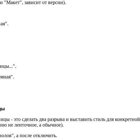
и "Макет", зависит от версии).
ая".
ицы...".
омная".
цы
ы - это сделать два разрыва и выставить стиль для конкретной 
еню не ленточное, а обычное).
олов", а после отключить.