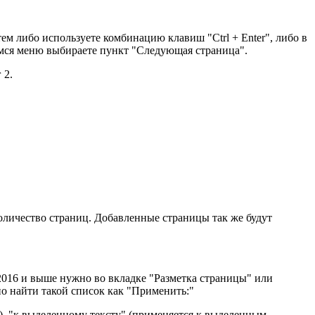
тем либо используете комбинацию клавиш "Ctrl + Enter", либо в
емся меню выбираете пункт "Следующая страница".
 2.
количество страниц. Добавленные страницы так же будут
 2016 и выше нужно во вкладке "Разметка страницы" или
о найти такой список как "Применить:"
р), "к выделенному тексту" (применяется к выделенным