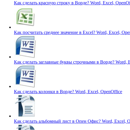
Как сделать красную строку в Ворде?
Word, Excel, OpenOf
Как посчитать среднее значение в Excel?
Word, Excel, Ope
Как сделать заглавные буквы строчными в Ворде?
Word, E
Как сделать колонки в Ворде?
Word, Excel, OpenOffice
Как сделать альбомный лист в Опен Офис?
Word, Excel, 