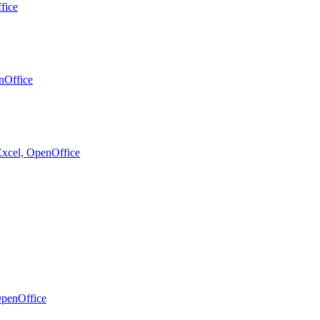
fice
nOffice
xcel, OpenOffice
OpenOffice