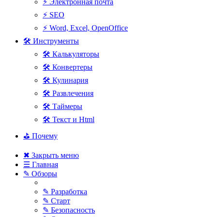
⚡ Электронная почта
⚡ SEO
⚡ Word, Excel, OpenOffice
🛠 Инструменты
🛠 Калькуляторы
🛠 Конвертеры
🛠 Кулинария
🛠 Развлечения
🛠 Таймеры
🛠 Текст и Html
⛳ Почему
✖ Закрыть меню
☰ Главная
✎ Обзоры
✎ Разработка
✎ Старт
✎ Безопасность