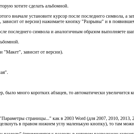
оторую хотите сделать альбомной.
этого вначале установите курсор после последнего символа, а за
, зависит от версии) нажимаете кнопку "Разрывы" и в появивш
осле последнего символа и аналогичным образом выполняете шаг
льбомной.
и "Макет", зависит от версии).
ая".
ер, было много коротких абзацев, то автоматически увеличится 
Параметры страницы..." как в 2003 Word (для 2007, 2010, 2013,
 щелкнуть в правом нижнем углу маленькую кнопку), то там можн
 разделу" (применяется к разделу, в котором расположен курсо