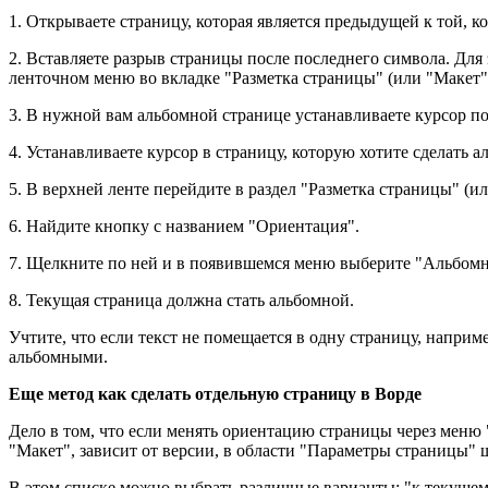
1. Открываете страницу, которая является предыдущей к той, к
2. Вставляете разрыв страницы после последнего символа. Для 
ленточном меню во вкладке "Разметка страницы" (или "Макет"
3. В нужной вам альбомной странице устанавливаете курсор п
4. Устанавливаете курсор в страницу, которую хотите сделать а
5. В верхней ленте перейдите в раздел "Разметка страницы" (ил
6. Найдите кнопку с названием "Ориентация".
7. Щелкните по ней и в появившемся меню выберите "Альбомн
8. Текущая страница должна стать альбомной.
Учтите, что если текст не помещается в одну страницу, наприм
альбомными.
Еще метод как сделать отдельную страницу в Ворде
Дело в том, что если менять ориентацию страницы через меню "
"Макет", зависит от версии, в области "Параметры страницы"
В этом списке можно выбрать различные варианты: "к текущему