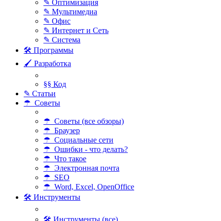
✎ Оптимизация
✎ Мультимедиа
✎ Офис
✎ Интернет и Сеть
✎ Система
🛠 Программы
🖌 Разработка
§§ Код
✎ Статьи
☂ Советы
☂ Советы (все обзоры)
☂ Браузер
☂ Социальные сети
☂ Ошибки - что делать?
☂ Что такое
☂ Электронная почта
☂ SEO
☂ Word, Excel, OpenOffice
🛠 Инструменты
🛠 Инструменты (все)