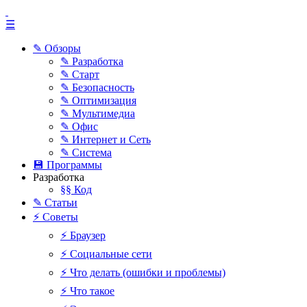
☰
✎ Обзоры
✎ Разработка
✎ Старт
✎ Безопасность
✎ Оптимизация
✎ Мультимедиа
✎ Офис
✎ Интернет и Сеть
✎ Система
💾 Программы
Разработка
§§ Код
✎ Статьи
⚡ Советы
⚡ Браузер
⚡ Социальные сети
⚡ Что делать (ошибки и проблемы)
⚡ Что такое