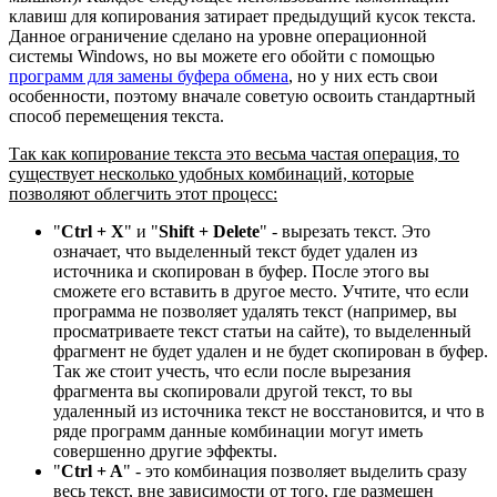
клавиш для копирования затирает предыдущий кусок текста.
Данное ограничение сделано на уровне операционной
системы Windows, но вы можете его обойти с помощью
программ для замены буфера обмена
, но у них есть свои
особенности, поэтому вначале советую освоить стандартный
способ перемещения текста.
Так как копирование текста это весьма частая операция, то
существует несколько удобных комбинаций, которые
позволяют облегчить этот процесс:
"
Ctrl + X
" и "
Shift + Delete
" - вырезать текст. Это
означает, что выделенный текст будет удален из
источника и скопирован в буфер. После этого вы
сможете его вставить в другое место. Учтите, что если
программа не позволяет удалять текст (например, вы
просматриваете текст статьи на сайте), то выделенный
фрагмент не будет удален и не будет скопирован в буфер.
Так же стоит учесть, что если после вырезания
фрагмента вы скопировали другой текст, то вы
удаленный из источника текст не восстановится, и что в
ряде программ данные комбинации могут иметь
совершенно другие эффекты.
"
Ctrl + A
" - это комбинация позволяет выделить сразу
весь текст, вне зависимости от того, где размещен