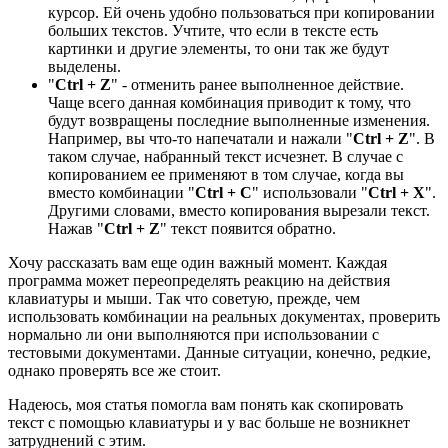
курсор. Ей очень удобно пользоваться при копировании
больших текстов. Учтите, что если в тексте есть
картинки и другие элементы, то они так же будут
выделены.
"
Ctrl + Z
" - отменить ранее выполненное действие.
Чаще всего данная комбинация приводит к тому, что
будут возвращены последние выполненные изменения.
Например, вы что-то напечатали и нажали "
Ctrl + Z
". В
таком случае, набранный текст исчезнет. В случае с
копированием ее применяют в том случае, когда вы
вместо комбинации "
Ctrl + C
" использовали "
Ctrl + X
".
Другими словами, вместо копирования вырезали текст.
Нажав "
Ctrl + Z
" текст появится обратно.
Хочу рассказать вам еще один важный момент. Каждая
программа может переопределять реакцию на действия
клавиатуры и мыши. Так что советую, прежде, чем
использовать комбинации на реальных документах, проверить
нормально ли они выполняются при использовании с
тестовыми документами. Данные ситуации, конечно, редкие,
однако проверять все же стоит.
Надеюсь, моя статья помогла вам понять как скопировать
текст с помощью клавиатуры и у вас больше не возникнет
затруднений с этим.