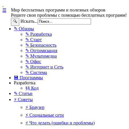
Мир бесплатных программ и полезных обзоров
☰
Решите свои проблемы с помощью бесплатных программ!
Искать...
🔍
✎ Обзоры
✎ Разработка
✎ Старт
✎ Безопасность
✎ Оптимизация
✎ Мультимедиа
✎ Офис
✎ Интернет и Сеть
✎ Система
💾 Программы
Разработка
§§ Код
✎ Статьи
⚡ Советы
⚡ Браузер
⚡ Социальные сети
⚡ Что делать (ошибки и проблемы)