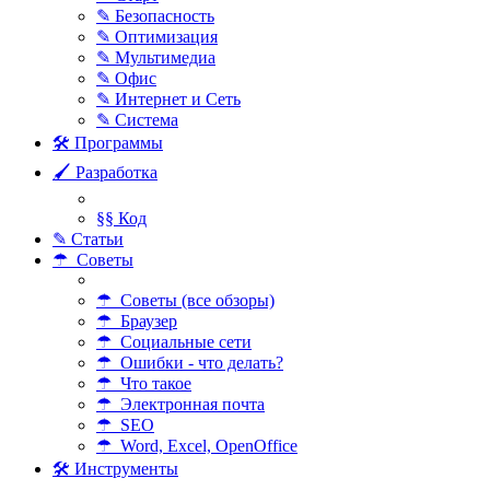
✎ Безопасность
✎ Оптимизация
✎ Мультимедиа
✎ Офис
✎ Интернет и Сеть
✎ Система
🛠 Программы
🖌 Разработка
§§ Код
✎ Статьи
☂ Советы
☂ Советы (все обзоры)
☂ Браузер
☂ Социальные сети
☂ Ошибки - что делать?
☂ Что такое
☂ Электронная почта
☂ SEO
☂ Word, Excel, OpenOffice
🛠 Инструменты