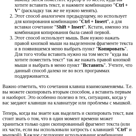
хотите вставить текст, и нажмите комбинацию "
Ctrl +
V
" (раскладку так же не нужно менять).
Этот способ аналогичен предыдущему, но использует
для копирования комбинацию "
Ctrl + Insert
", а для
вставки сочетание "
Shift + Insert
". Кстати, именно эта
комбинация копирования была самой первой.
Этот способ использует мышь. Вам нужно нажать
правой кнопкой мыши на выделенном фрагменте текста
и в появившемся меню выбрать пункт "
Копировать
".
Для того чтобы вставить нужно на том месте "куда вы
хотите поместить текст" так же нажать правой кнопкой
мыши и выбрать в меню пункт "
Вставить
". Учтите, что
данный способ далеко не во всех программах
поддерживается.
Важно отметить, что сочетания клавиш взаимозаменяемы. Т.е.
вы можете скопировать вторым способом, а вставить первым
и наоборот. Это особенно полезно в тех, ситуациях, когда у
вас заедают клавиши на клавиатуре или проблемы с мышкой.
Теперь, когда вы знаете как выделить и скопировать текст, вам
стоит знать о том, что в один момент времени может
храниться только один скопированный фрагмент текста (или
их части, если вы использовали хитрость с клавишей "
Ctrl
" и
мышкой). Каждое следующее использование комбинации