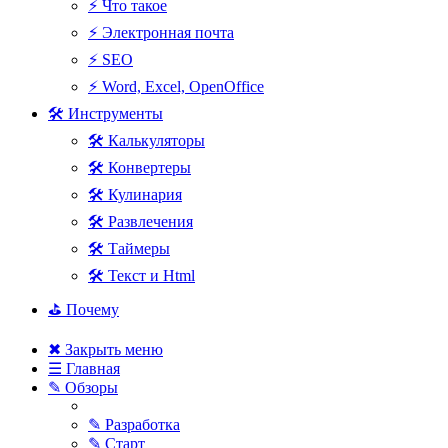
⚡ Что такое
⚡ Электронная почта
⚡ SEO
⚡ Word, Excel, OpenOffice
🛠 Инструменты
🛠 Калькуляторы
🛠 Конвертеры
🛠 Кулинария
🛠 Развлечения
🛠 Таймеры
🛠 Текст и Html
⛳ Почему
✖ Закрыть меню
☰ Главная
✎ Обзоры
✎ Разработка
✎ Старт