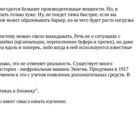
 пригодится большие производительные мощности. Но, в
ть только хуже. Ну, не поедет тачка быстрее, если вы
 может образовывать барьер, из-за чего будет расти нагрузка
 систему можно смело выкидывать. Речь не о ситуациях с
бки (sql-инъекции, переполнение буфера и прочее), но даже
на вдоль и поперек, либо когда в ней используются известные
нако, это не отменяет реальность. Существует много
з истории - шифровальная машина Энигма. Придумана в 1917
ременем и это с учетом появления дополнительных средств. В
стиках к бложику".
о имеет смысл начать изучение.