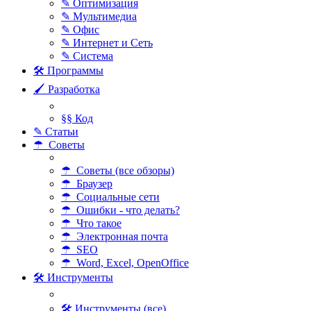
✎ Оптимизация
✎ Мультимедиа
✎ Офис
✎ Интернет и Сеть
✎ Система
🛠 Программы
🖌 Разработка
§§ Код
✎ Статьи
☂ Советы
☂ Советы (все обзоры)
☂ Браузер
☂ Социальные сети
☂ Ошибки - что делать?
☂ Что такое
☂ Электронная почта
☂ SEO
☂ Word, Excel, OpenOffice
🛠 Инструменты
🛠 Инструменты (все)