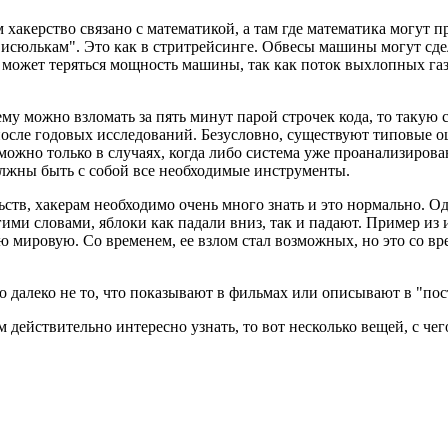
м хакерство связано с математикой, а там где математика могут
исюлькам". Это как в стритрейсинге. Обвесы машины могут сдела
может теряться мощность машины, так как поток выхлопных газов
тему можно взломать за пять минут парой строчек кода, то такую
ле годовых исследований. Безусловно, существуют типовые оши
можно только в случаях, когда либо система уже проанализирова
олжны быть с собой все необходимые инструменты.
ьств, хакерам необходимо очень много знать и это нормально. Од
гими словами, яблоки как падали вниз, так и падают. Пример и
рую мировую. Со временем, ее взлом стал возможных, но это со в
это далеко не то, что показывают в фильмах или описывают в "по
 действительно интересно узнать, то вот несколько вещей, с чег