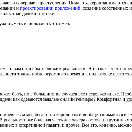
амывает и совершает преступления. Немало хакеров занимаются 
создании и
проектировании приложений
, создание собственных 
 волосатые дядьки и тетьки".
ужно уметь использовать этот меч.
, то вам стоит быть ближе к реальности. Это означает, что предс
ьности только после огромного времени к подготовке всего этог
может быть, но в большинстве случаев все несколько иначе. Нео
видели как одеваются заядлые онлайн геймеры? Комфортная и удоб
ют клевые схемы, бегают по коридорам и вообще занимаются все
 реальности же большая часть дел хакера состоит из рутинных 
нных в оперативной памяти и прочее. Все это, конечно, можно 