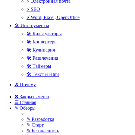
⚡ Электронная почта
⚡ SEO
⚡ Word, Excel, OpenOffice
🛠 Инструменты
🛠 Калькуляторы
🛠 Конвертеры
🛠 Кулинария
🛠 Развлечения
🛠 Таймеры
🛠 Текст и Html
⛳ Почему
✖ Закрыть меню
☰ Главная
✎ Обзоры
✎ Разработка
✎ Старт
✎ Безопасность