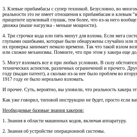
3. Клевые прибамбасы с супер техникой. Безусловно, во много
реальности это не имеет отношения к прибамбасам и клевым "в
прицепите шумливый глушак, тем более, что из-за него вообще 
движка (выше нагрузка - меньше мощности).
4. Три строчки кода или пять минут для взлома. Если мега сис
глупыми ошибками, которые были обнаружены случайно или пос
их проверка занимает немало времени. Так что такой взлом воз
или схожие механизмы. Помните, что при этом у хакера еще д
5. Могут взломать все и при любых условиях. В силу обстоятел
технических аспектов, различных ограничений и прочего. Дру
году (выдан патент), а сколько из-за нее было проблем во вто
1917 году ее было нереально взломать.
И прочее. Суть, вероятно, вы уловили, что реальность хакера 
Как уже говорил, типовой инструкции не будет, просто если вам
Необходимые базовые знания хакеров:
1. Знания в области машинных кодов, включая аппаратуру.
2. Знания об устройстве операционной системы.