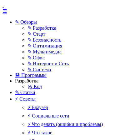
☰
✎ Обзоры
✎ Разработка
✎ Старт
✎ Безопасность
✎ Оптимизация
✎ Мультимедиа
✎ Офис
✎ Интернет и Сеть
✎ Система
💾 Программы
Разработка
§§ Код
✎ Статьи
⚡ Советы
⚡ Браузер
⚡ Социальные сети
⚡ Что делать (ошибки и проблемы)
⚡ Что такое