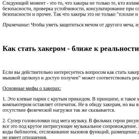
Следующий момент - это то, что хакеры не только те, кто взл
безопасности, проверка устойчивости, консультирование при 
безопасности и прочее. Так что хакеры это не только "плохие и
Примечание
: Чтобы уметь защититься мечом от другого меча, н
Как стать хакером - ближе к реальности
Если вы действительно интересуетесь вопросом как стать хакером
мышкой щелкнул и доступ получен" может соответствовать реал
Основные мифы о хакерах:
1. Это клевые парни с крутым прикидом. В принципе, и такое 
компьютером оставляет отпечаток. Не в обиду хакерам, но вы 
отсутствие физической нагрузки так же сказывается.
2. Супер головоломки под мега музыку. В фильмах герои рису
все это под крутое интригующее музыкальное сопровождение. В
коды библиотек, отслеживание вызовов функций, размещение да
не имеет отношения.