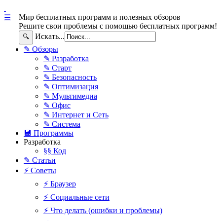
Мир бесплатных программ и полезных обзоров
☰
Решите свои проблемы с помощью бесплатных программ!
Искать...
🔍
✎ Обзоры
✎ Разработка
✎ Старт
✎ Безопасность
✎ Оптимизация
✎ Мультимедиа
✎ Офис
✎ Интернет и Сеть
✎ Система
💾 Программы
Разработка
§§ Код
✎ Статьи
⚡ Советы
⚡ Браузер
⚡ Социальные сети
⚡ Что делать (ошибки и проблемы)