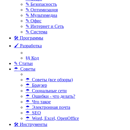
✎ Безопасность
✎ Оптимизация
✎ Мультимедиа
✎ Офис
✎ Интернет и Сеть
✎ Система
🛠 Программы
🖌 Разработка
§§ Код
✎ Статьи
☂ Советы
☂ Советы (все обзоры)
☂ Браузер
☂ Социальные сети
☂ Ошибки - что делать?
☂ Что такое
☂ Электронная почта
☂ SEO
☂ Word, Excel, OpenOffice
🛠 Инструменты