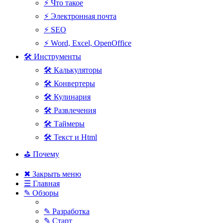
⚡ Что такое
⚡ Электронная почта
⚡ SEO
⚡ Word, Excel, OpenOffice
🛠 Инструменты
🛠 Калькуляторы
🛠 Конвертеры
🛠 Кулинария
🛠 Развлечения
🛠 Таймеры
🛠 Текст и Html
⛳ Почему
✖ Закрыть меню
☰ Главная
✎ Обзоры
✎ Разработка
✎ Старт