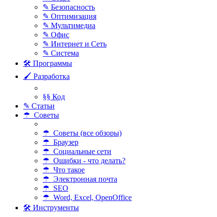
✎ Безопасность
✎ Оптимизация
✎ Мультимедиа
✎ Офис
✎ Интернет и Сеть
✎ Система
🛠 Программы
🖌 Разработка
§§ Код
✎ Статьи
☂ Советы
☂ Советы (все обзоры)
☂ Браузер
☂ Социальные сети
☂ Ошибки - что делать?
☂ Что такое
☂ Электронная почта
☂ SEO
☂ Word, Excel, OpenOffice
🛠 Инструменты