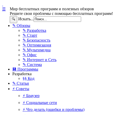
Мир бесплатных программ и полезных обзоров
☰
Решите свои проблемы с помощью бесплатных программ!
Искать...
🔍
✎ Обзоры
✎ Разработка
✎ Старт
✎ Безопасность
✎ Оптимизация
✎ Мультимедиа
✎ Офис
✎ Интернет и Сеть
✎ Система
💾 Программы
Разработка
§§ Код
✎ Статьи
⚡ Советы
⚡ Браузер
⚡ Социальные сети
⚡ Что делать (ошибки и проблемы)