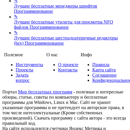
✎
Лучшие бесплатные менеджеры шрифтов
Программирование
✎
Лучшие бесплатные утилиты для просмотра NFO
файлов
Программирование
✎
Лучшие бесплатные шестнадцатеричные редакторы
(hex)
Программирование
Полезное
О нас
Инфо
Инструменты
О проекте
Правила
Проекты
Контакты
Карта сайта
Задать
Соглашение
вопрос
Конфиденциально
Портал
Мир бесплатных программ
- полезные и интересные
обзоры, статьи, советы по компьютеру и бесплатные
программы для Windows, Linux и Mac. Сайт не хранит
указанные программы и не претендует на авторские права, в
том числе интеллектуальные (Кроме собственных
произведений). Скачать программу с сайта автора - это всегда
правильный ход.
На сайте используются счетчики Яндекс Метрика и