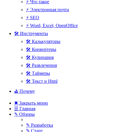
⚡ Что такое
⚡ Электронная почта
⚡ SEO
⚡ Word, Excel, OpenOffice
🛠 Инструменты
🛠 Калькуляторы
🛠 Конвертеры
🛠 Кулинария
🛠 Развлечения
🛠 Таймеры
🛠 Текст и Html
⛳ Почему
✖ Закрыть меню
☰ Главная
✎ Обзоры
✎ Разработка
✎ Старт