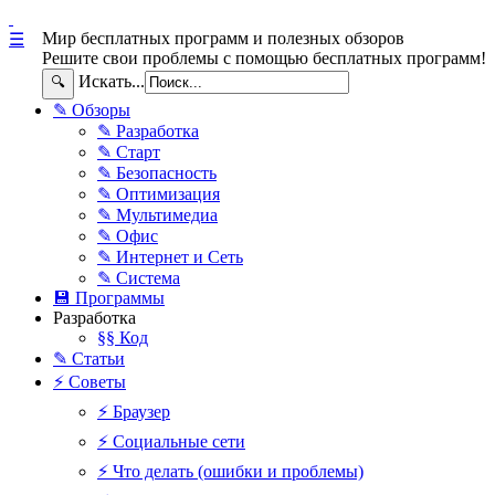
Мир бесплатных программ и полезных обзоров
☰
Решите свои проблемы с помощью бесплатных программ!
Искать...
🔍
✎ Обзоры
✎ Разработка
✎ Старт
✎ Безопасность
✎ Оптимизация
✎ Мультимедиа
✎ Офис
✎ Интернет и Сеть
✎ Система
💾 Программы
Разработка
§§ Код
✎ Статьи
⚡ Советы
⚡ Браузер
⚡ Социальные сети
⚡ Что делать (ошибки и проблемы)