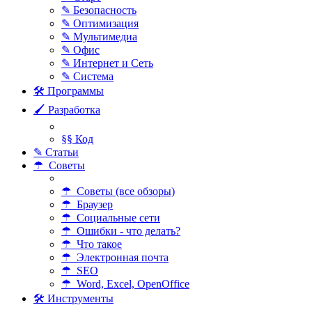
✎ Безопасность
✎ Оптимизация
✎ Мультимедиа
✎ Офис
✎ Интернет и Сеть
✎ Система
🛠 Программы
🖌 Разработка
§§ Код
✎ Статьи
☂ Советы
☂ Советы (все обзоры)
☂ Браузер
☂ Социальные сети
☂ Ошибки - что делать?
☂ Что такое
☂ Электронная почта
☂ SEO
☂ Word, Excel, OpenOffice
🛠 Инструменты