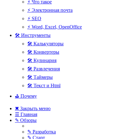
⚡ Что такое
⚡ Электронная почта
⚡ SEO
⚡ Word, Excel, OpenOffice
🛠 Инструменты
🛠 Калькуляторы
🛠 Конвертеры
🛠 Кулинария
🛠 Развлечения
🛠 Таймеры
🛠 Текст и Html
⛳ Почему
✖ Закрыть меню
☰ Главная
✎ Обзоры
✎ Разработка
✎ Старт