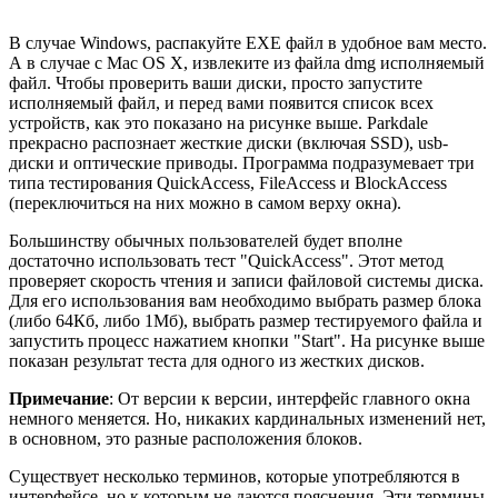
В случае Windows, распакуйте EXE файл в удобное вам место.
А в случае с Mac OS X, извлеките из файла dmg исполняемый
файл. Чтобы проверить ваши диски, просто запустите
исполняемый файл, и перед вами появится список всех
устройств, как это показано на рисунке выше. Parkdale
прекрасно распознает жесткие диски (включая SSD), usb-
диски и оптические приводы. Программа подразумевает три
типа тестирования QuickAccess, FileAccess и BlockAccess
(переключиться на них можно в самом верху окна).
Большинству обычных пользователей будет вполне
достаточно использовать тест "QuickAccess". Этот метод
проверяет скорость чтения и записи файловой системы диска.
Для его использования вам необходимо выбрать размер блока
(либо 64Кб, либо 1Мб), выбрать размер тестируемого файла и
запустить процесс нажатием кнопки "Start". На рисунке выше
показан результат теста для одного из жестких дисков.
Примечание
: От версии к версии, интерфейс главного окна
немного меняется. Но, никаких кардинальных изменений нет,
в основном, это разные расположения блоков.
Существует несколько терминов, которые употребляются в
интерфейсе, но к которым не даются пояснения. Эти термины