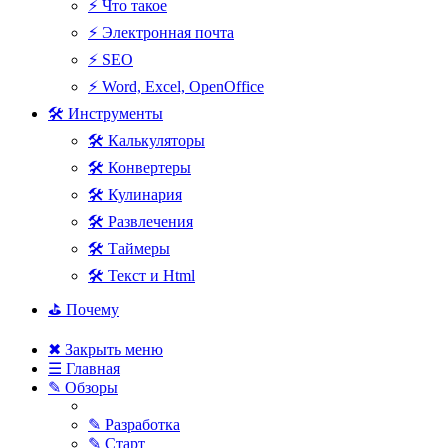
⚡ Что такое
⚡ Электронная почта
⚡ SEO
⚡ Word, Excel, OpenOffice
🛠 Инструменты
🛠 Калькуляторы
🛠 Конвертеры
🛠 Кулинария
🛠 Развлечения
🛠 Таймеры
🛠 Текст и Html
⛳ Почему
✖ Закрыть меню
☰ Главная
✎ Обзоры
✎ Разработка
✎ Старт