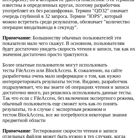
известны в определенных кругах, поэтому разработчик
употребляет их без расшифровки. Термин "QD32" означает
очередь глубиной в 32 запроса. Термин "IOPS", который
можно встретить среди результатов, обозначает "количество
операции ввода/вывода в секунду".
Примечание
: Большинству обычных пользователей эти
показатели мало чего скажут. В основном, пользователям
будет достаточно увидеть скорость чтения и записи, так как их
значения достаточно просто трактуются.
Более опытные пользователи могут использовать
тесты FileAcces или BlockAccess. К сожалению, на сайте
разработчика очень мало информации о том, как нужно
интерпретировать результаты тестов. Видимо, разработчик
подразумевает, что вы знаете об операциях чтения и записи
достаточно много, раз решились использовать данные тесты.
Так что если с FileAccess, без включения экспертного режима,
обычный пользователь еще сможет хоть как-то понять
результаты, то в случае с экспертным режимом и
тестом BlockAccess, все же потребуются некоторые знания
предметной области
Примечание
: Тестирование скорости чтения и записи
отдельных файлов может быть нужно в тех случаях, когда