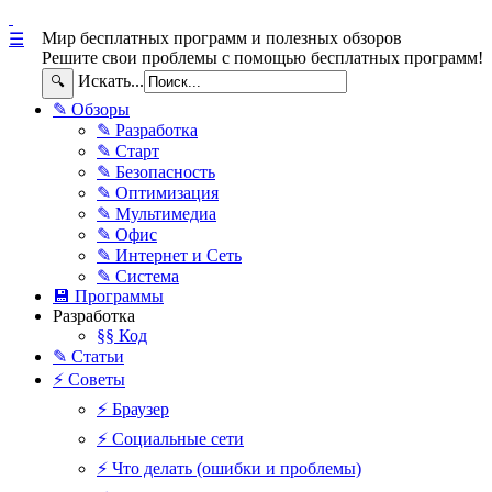
Мир бесплатных программ и полезных обзоров
☰
Решите свои проблемы с помощью бесплатных программ!
Искать...
🔍
✎ Обзоры
✎ Разработка
✎ Старт
✎ Безопасность
✎ Оптимизация
✎ Мультимедиа
✎ Офис
✎ Интернет и Сеть
✎ Система
💾 Программы
Разработка
§§ Код
✎ Статьи
⚡ Советы
⚡ Браузер
⚡ Социальные сети
⚡ Что делать (ошибки и проблемы)