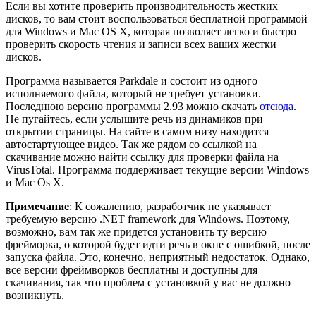
Если вы хотите проверить производительность жестких
дисков, то вам стоит воспользоваться бесплатной программой
для Windows и Mac OS X, которая позволяет легко и быстро
проверить скорость чтения и записи всех ваших жестки
дисков.
Программа называется Parkdale и состоит из одного
исполняемого файла, который не требует установки.
Последнюю версию программы 2.93 можно скачать
отсюда
.
Не пугайтесь, если услышите речь из динамиков при
открытии страницы. На сайте в самом низу находится
автостартующее видео. Так же рядом со ссылкой на
скачивание можно найти ссылку для проверки файла на
VirusTotal. Программа поддерживает текущие версии Windows
и Mac Os X.
Примечание
: К сожалению, разработчик не указывает
требуемую версию .NET framework для Windows. Поэтому,
возможно, вам так же придется установить ту версию
фрейморка, о которой будет идти речь в окне с ошибкой, после
запуска файла. Это, конечно, неприятный недостаток. Однако,
все версии фреймворков бесплатны и доступны для
скачивания, так что проблем с установкой у вас не должно
возникнуть.