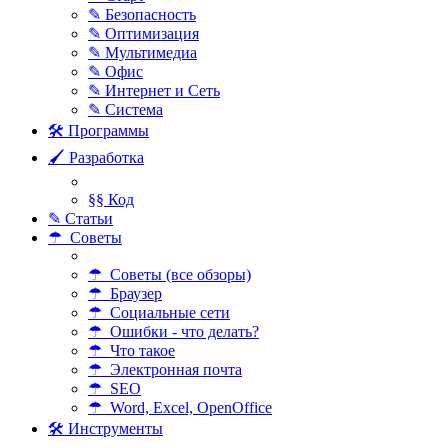
✎ Безопасность
✎ Оптимизация
✎ Мультимедиа
✎ Офис
✎ Интернет и Сеть
✎ Система
🛠 Программы
🖌 Разработка
§§ Код
✎ Статьи
☂ Советы
☂ Советы (все обзоры)
☂ Браузер
☂ Социальные сети
☂ Ошибки - что делать?
☂ Что такое
☂ Электронная почта
☂ SEO
☂ Word, Excel, OpenOffice
🛠 Инструменты