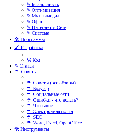
✎ Безопасность
✎ Оптимизация
✎ Мультимедиа
✎ Офис
✎ Интернет и Сеть
✎ Система
🛠 Программы
🖌 Разработка
§§ Код
✎ Статьи
☂ Советы
☂ Советы (все обзоры)
☂ Браузер
☂ Социальные сети
☂ Ошибки - что делать?
☂ Что такое
☂ Электронная почта
☂ SEO
☂ Word, Excel, OpenOffice
🛠 Инструменты