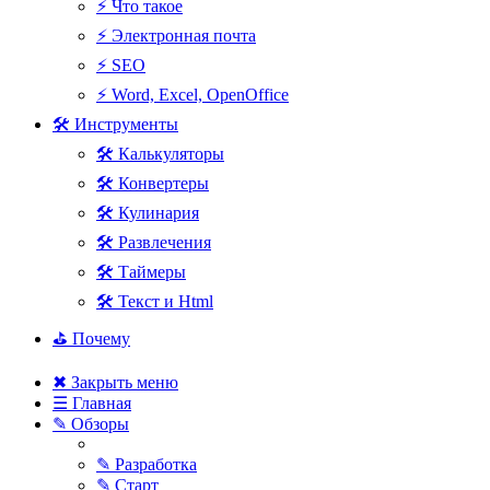
⚡ Что такое
⚡ Электронная почта
⚡ SEO
⚡ Word, Excel, OpenOffice
🛠 Инструменты
🛠 Калькуляторы
🛠 Конвертеры
🛠 Кулинария
🛠 Развлечения
🛠 Таймеры
🛠 Текст и Html
⛳ Почему
✖ Закрыть меню
☰ Главная
✎ Обзоры
✎ Разработка
✎ Старт