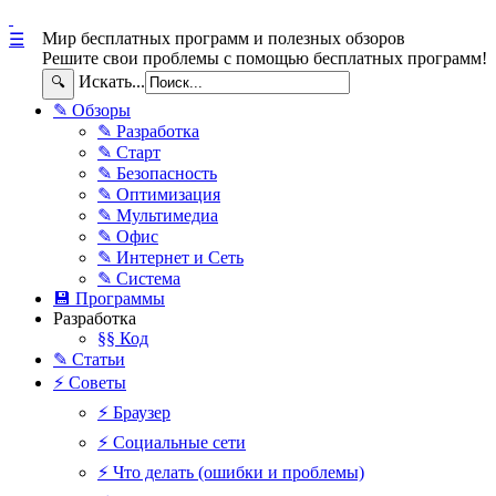
Мир бесплатных программ и полезных обзоров
☰
Решите свои проблемы с помощью бесплатных программ!
Искать...
🔍
✎ Обзоры
✎ Разработка
✎ Старт
✎ Безопасность
✎ Оптимизация
✎ Мультимедиа
✎ Офис
✎ Интернет и Сеть
✎ Система
💾 Программы
Разработка
§§ Код
✎ Статьи
⚡ Советы
⚡ Браузер
⚡ Социальные сети
⚡ Что делать (ошибки и проблемы)