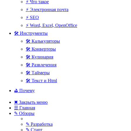
⚡ Что такое
⚡ Электронная почта
⚡ SEO
⚡ Word, Excel, OpenOffice
🛠 Инструменты
🛠 Калькуляторы
🛠 Конвертеры
🛠 Кулинария
🛠 Развлечения
🛠 Таймеры
🛠 Текст и Html
⛳ Почему
✖ Закрыть меню
☰ Главная
✎ Обзоры
✎ Разработка
✎ Старт