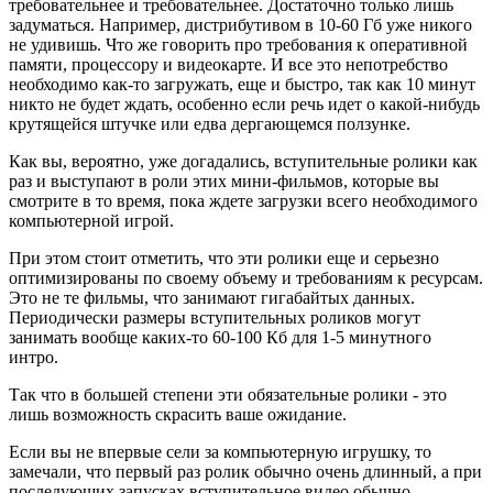
требовательнее и требовательнее. Достаточно только лишь
задуматься. Например, дистрибутивом в 10-60 Гб уже никого
не удивишь. Что же говорить про требования к оперативной
памяти, процессору и видеокарте. И все это непотребство
необходимо как-то загружать, еще и быстро, так как 10 минут
никто не будет ждать, особенно если речь идет о какой-нибудь
крутящейся штучке или едва дергающемся ползунке.
Как вы, вероятно, уже догадались, вступительные ролики как
раз и выступают в роли этих мини-фильмов, которые вы
смотрите в то время, пока ждете загрузки всего необходимого
компьютерной игрой.
При этом стоит отметить, что эти ролики еще и серьезно
оптимизированы по своему объему и требованиям к ресурсам.
Это не те фильмы, что занимают гигабайтых данных.
Периодически размеры вступительных роликов могут
занимать вообще каких-то 60-100 Кб для 1-5 минутного
интро.
Так что в большей степени эти обязательные ролики - это
лишь возможность скрасить ваше ожидание.
Если вы не впервые сели за компьютерную игрушку, то
замечали, что первый раз ролик обычно очень длинный, а при
последующих запусках вступительное видео обычно