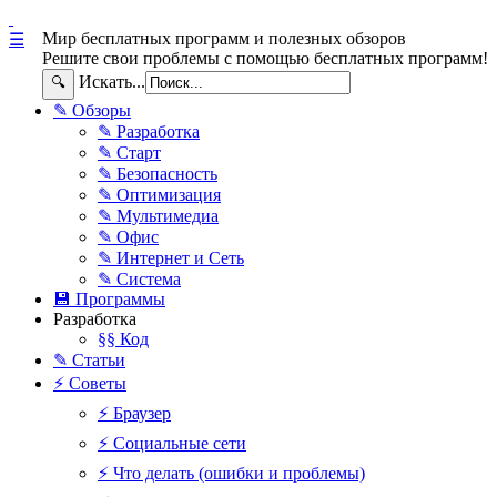
Мир бесплатных программ и полезных обзоров
☰
Решите свои проблемы с помощью бесплатных программ!
Искать...
🔍
✎ Обзоры
✎ Разработка
✎ Старт
✎ Безопасность
✎ Оптимизация
✎ Мультимедиа
✎ Офис
✎ Интернет и Сеть
✎ Система
💾 Программы
Разработка
§§ Код
✎ Статьи
⚡ Советы
⚡ Браузер
⚡ Социальные сети
⚡ Что делать (ошибки и проблемы)