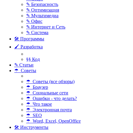
✎ Безопасность
✎ Оптимизация
✎ Мультимедиа
✎ Офис
✎ Интернет и Сеть
✎ Система
🛠 Программы
🖌 Разработка
§§ Код
✎ Статьи
☂ Советы
☂ Советы (все обзоры)
☂ Браузер
☂ Социальные сети
☂ Ошибки - что делать?
☂ Что такое
☂ Электронная почта
☂ SEO
☂ Word, Excel, OpenOffice
🛠 Инструменты