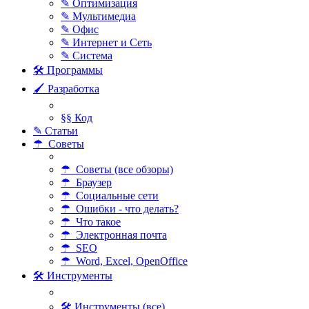
✎ Оптимизация
✎ Мультимедиа
✎ Офис
✎ Интернет и Сеть
✎ Система
🛠 Программы
🖌 Разработка
§§ Код
✎ Статьи
☂ Советы
☂ Советы (все обзоры)
☂ Браузер
☂ Социальные сети
☂ Ошибки - что делать?
☂ Что такое
☂ Электронная почта
☂ SEO
☂ Word, Excel, OpenOffice
🛠 Инструменты
🛠 Инструменты (все)