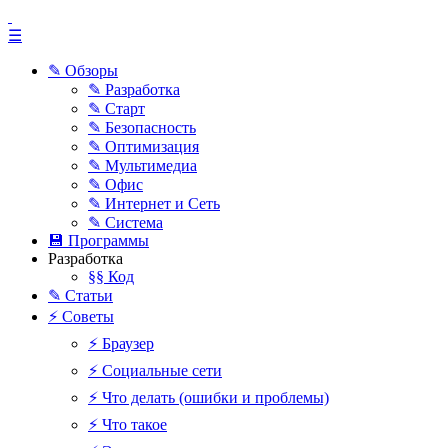
☰
✎ Обзоры
✎ Разработка
✎ Старт
✎ Безопасность
✎ Оптимизация
✎ Мультимедиа
✎ Офис
✎ Интернет и Сеть
✎ Система
💾 Программы
Разработка
§§ Код
✎ Статьи
⚡ Советы
⚡ Браузер
⚡ Социальные сети
⚡ Что делать (ошибки и проблемы)
⚡ Что такое