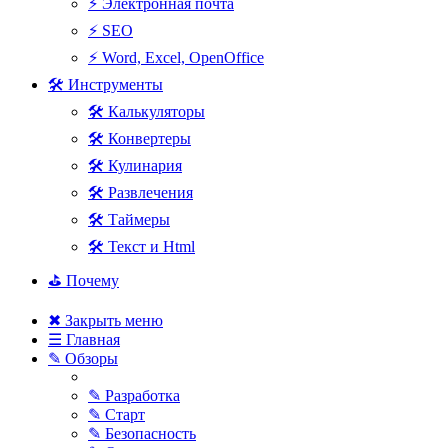
⚡ Электронная почта
⚡ SEO
⚡ Word, Excel, OpenOffice
🛠 Инструменты
🛠 Калькуляторы
🛠 Конвертеры
🛠 Кулинария
🛠 Развлечения
🛠 Таймеры
🛠 Текст и Html
⛳ Почему
✖ Закрыть меню
☰ Главная
✎ Обзоры
✎ Разработка
✎ Старт
✎ Безопасность