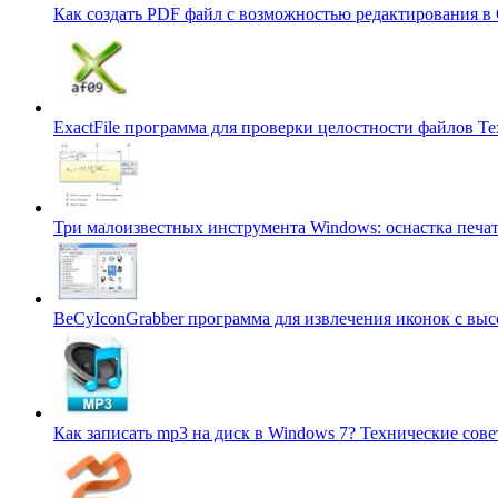
Как создать PDF файл с возможностью редактирования в
ExactFile программа для проверки целостности файлов
Те
Три малоизвестных инструмента Windows: оснастка печа
BeCyIconGrabber программа для извлечения иконок с в
Как записать mp3 на диск в Windows 7?
Технические сов