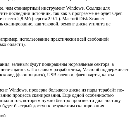
трее, чем стандартный инструмент Windows. Ссылки для
йте последний источник, так как в программе не будет Open
всего 2,8 Мб (версия 2.9.1.). Macrorit Disk Scanner
ь сканирование, как таковой, ремонт диска утилита не
 например, использование практически всей свободной
ько области).
вания, зеленым будут подкрашены нормальные сектора, а
нения данных. По словам разработчика, Macronit поддерживает
ковод (флоппи диск), USB флешки, флеш карты, карты
мент Windows, проверка большого диска из пары терабайт по-
нчанию процесса сканирования. Еще одной особенностью
ециалистов, которым нужно быстро произвести диагностику
а будет быстрый доступ к результатам сканирования.
ной.