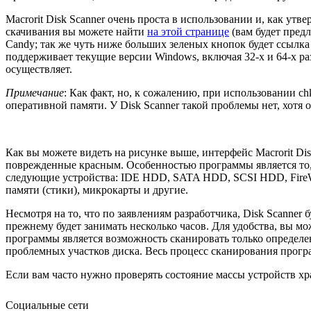
Macrorit Disk Scanner очень проста в использовании и, как ут
скачивания вы можете найти
на этой странице
(вам будет пред
Candy; так же чуть ниже больших зеленых кнопок будет ссылка д
поддерживает текущие версии Windows, включая 32-х и 64-х ра
осуществляет.
Примечание
: Как факт, но, к сожалению, при использовании c
оперативной памяти. У Disk Scanner такой проблемы нет, хотя о
Как вы можете видеть на рисунке выше, интерфейс Macrorit Di
поврежденные красным. Особенностью программы является то, 
следующие устройства: IDE HDD, SATA HDD, SCSI HDD, Fire
памяти (стики), микрокарты и другие.
Несмотря на то, что по заявлениям разработчика, Disk Scanner
прежнему будет занимать несколько часов. Для удобства, вы 
программы является возможность сканировать только определе
проблемных участков диска. Весь процесс сканирования програ
Если вам часто нужно проверять состояние массы устройств хр
Социальные сети