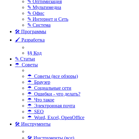
✎ Оптимизация
✎ Мультимедиа
✎ Офис
✎ Интернет и Сеть
✎ Система
🛠 Программы
🖌 Разработка
§§ Код
✎ Статьи
☂ Советы
☂ Советы (все обзоры)
☂ Браузер
☂ Социальные сети
☂ Ошибки - что делать?
☂ Что такое
☂ Электронная почта
☂ SEO
☂ Word, Excel, OpenOffice
🛠 Инструменты
🛠 Инструменты (все)