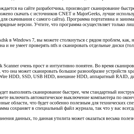
верждается на сайте разработчика, производит сканирование быс
ложено скачать с источников CNET и MajorGeeks, лучше использу
ля скачивания с самого сайта). Программа портативна и занимает 
зрядные версии. Учтите, что программа осуществляет только лиш
hkdsk в Windows 7, вы можете столкнуться с рядом проблем, как,
на и не умеет проверять ntfs и сканировать отдельные диски (тол
sk Scanner очень прост и интуитивно понятен. Во время сканиро
что она может сканировать большое разнообразие устройств хра
Wire HDD, SSD, USB HDD, внешние HDD, аппаратный RAID, дис
 будет выполнять сканирование быстрее, чем стандартный инстру
можете включить автоматическое выключение компьютера по око
нные области, что будет особенно полезным для технических сп
мма сохраняет в специальный файл журнала, так что у вас всегд
анения данных, то данная утилита может оказаться весьма полез