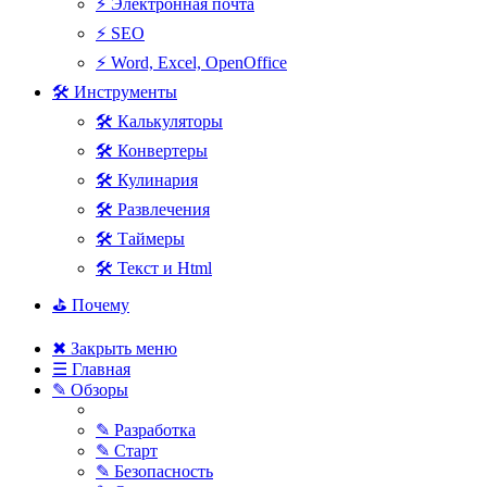
⚡ Электронная почта
⚡ SEO
⚡ Word, Excel, OpenOffice
🛠 Инструменты
🛠 Калькуляторы
🛠 Конвертеры
🛠 Кулинария
🛠 Развлечения
🛠 Таймеры
🛠 Текст и Html
⛳ Почему
✖ Закрыть меню
☰ Главная
✎ Обзоры
✎ Разработка
✎ Старт
✎ Безопасность