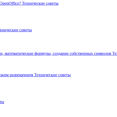
 OpenOffice?
Технические советы
хнические советы
ти, математические формулы, создание собственных символов
Те
ысоким разрешением
Технические советы
еты