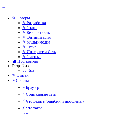
☰
✎ Обзоры
✎ Разработка
✎ Старт
✎ Безопасность
✎ Оптимизация
✎ Мультимедиа
✎ Офис
✎ Интернет и Сеть
✎ Система
💾 Программы
Разработка
§§ Код
✎ Статьи
⚡ Советы
⚡ Браузер
⚡ Социальные сети
⚡ Что делать (ошибки и проблемы)
⚡ Что такое