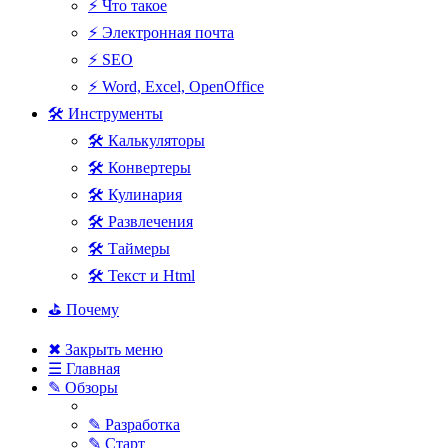
⚡ Что такое
⚡ Электронная почта
⚡ SEO
⚡ Word, Excel, OpenOffice
🛠 Инструменты
🛠 Калькуляторы
🛠 Конвертеры
🛠 Кулинария
🛠 Развлечения
🛠 Таймеры
🛠 Текст и Html
⛳ Почему
✖ Закрыть меню
☰ Главная
✎ Обзоры
✎ Разработка
✎ Старт