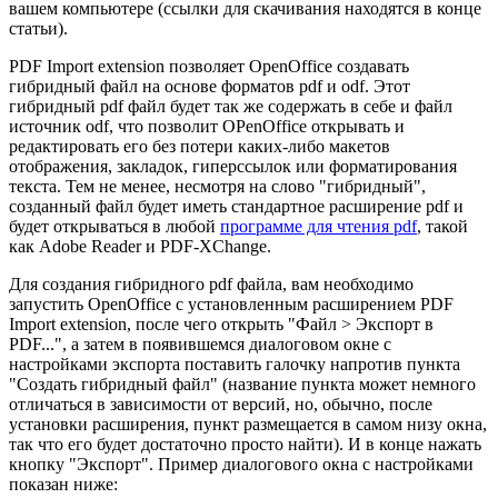
вашем компьютере (ссылки для скачивания находятся в конце
статьи).
PDF Import extension позволяет OpenOffice создавать
гибридный файл на основе форматов pdf и odf. Этот
гибридный pdf файл будет так же содержать в себе и файл
источник odf, что позволит OPenOffice открывать и
редактировать его без потери каких-либо макетов
отображения, закладок, гиперссылок или форматирования
текста. Тем не менее, несмотря на слово "гибридный",
созданный файл будет иметь стандартное расширение pdf и
будет открываться в любой
программе для чтения pdf
, такой
как Adobe Reader и PDF-XChange.
Для создания гибридного pdf файла, вам необходимо
запустить OpenOffice с установленным расширением PDF
Import extension, после чего открыть "Файл > Экспорт в
PDF...", а затем в появившемся диалоговом окне с
настройками экспорта поставить галочку напротив пункта
"Создать гибридный файл" (название пункта может немного
отличаться в зависимости от версий, но, обычно, после
установки расширения, пункт размещается в самом низу окна,
так что его будет достаточно просто найти). И в конце нажать
кнопку "Экспорт". Пример диалогового окна с настройками
показан ниже: