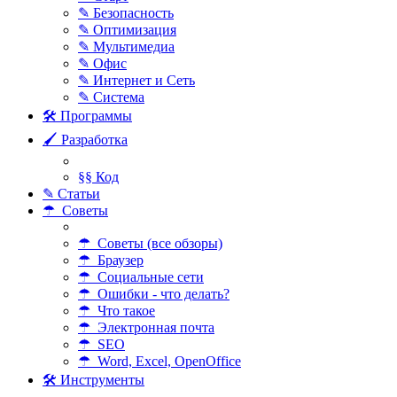
✎ Безопасность
✎ Оптимизация
✎ Мультимедиа
✎ Офис
✎ Интернет и Сеть
✎ Система
🛠 Программы
🖌 Разработка
§§ Код
✎ Статьи
☂ Советы
☂ Советы (все обзоры)
☂ Браузер
☂ Социальные сети
☂ Ошибки - что делать?
☂ Что такое
☂ Электронная почта
☂ SEO
☂ Word, Excel, OpenOffice
🛠 Инструменты