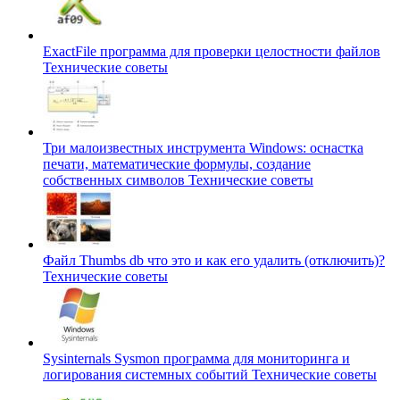
ExactFile программа для проверки целостности файлов
Технические советы
Три малоизвестных инструмента Windows: оснастка
печати, математические формулы, создание
собственных символов
Технические советы
Файл Thumbs db что это и как его удалить (отключить)?
Технические советы
Sysinternals Sysmon программа для мониторинга и
логирования системных событий
Технические советы