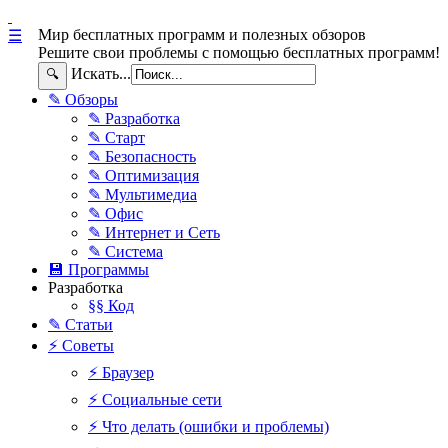
Мир бесплатных программ и полезных обзоров
☰
Решите свои проблемы с помощью бесплатных программ!
Искать...
🔍
✎ Обзоры
✎ Разработка
✎ Старт
✎ Безопасность
✎ Оптимизация
✎ Мультимедиа
✎ Офис
✎ Интернет и Сеть
✎ Система
💾 Программы
Разработка
§§ Код
✎ Статьи
⚡ Советы
⚡ Браузер
⚡ Социальные сети
⚡ Что делать (ошибки и проблемы)