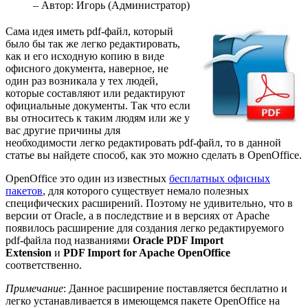
– Автор:
Игорь (Администратор)
Сама идея иметь pdf-файл, который
было бы так же легко редактировать,
как и его исходную копию в виде
офисного документа, наверное, не
один раз возникала у тех людей,
которые составляют или редактируют
официальные документы. Так что если
вы относитесь к таким людям или же у
вас другие причины для
необходимости легко редактировать pdf-файл, то в данной
статье вы найдете способ, как это можно сделать в OpenOffice.
OpenOffice это один из известных
бесплатных офисных
пакетов
, для которого существует немало полезных
специфических расширений. Поэтому не удивительно, что в
версии от Oracle, а в последствие и в версиях от Apache
появилось расширение для создания легко редактируемого
pdf-файла под названиями
Oracle PDF Import
Extension
и
PDF Import for Apache OpenOffice
соответственно.
Примечание
: Данное расширение поставляется бесплатно и
легко устанавливается в имеющемся пакете OpenOffice на