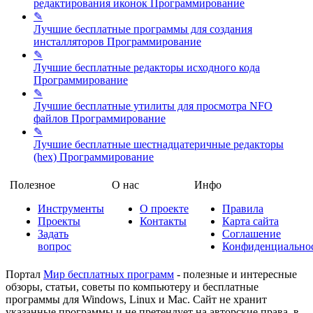
редактирования иконок
Программирование
✎
Лучшие бесплатные программы для создания
инсталляторов
Программирование
✎
Лучшие бесплатные редакторы исходного кода
Программирование
✎
Лучшие бесплатные утилиты для просмотра NFO
файлов
Программирование
✎
Лучшие бесплатные шестнадцатеричные редакторы
(hex)
Программирование
Полезное
О нас
Инфо
Инструменты
О проекте
Правила
Проекты
Контакты
Карта сайта
Задать
Соглашение
вопрос
Конфиденциально
Портал
Мир бесплатных программ
- полезные и интересные
обзоры, статьи, советы по компьютеру и бесплатные
программы для Windows, Linux и Mac. Сайт не хранит
указанные программы и не претендует на авторские права, в