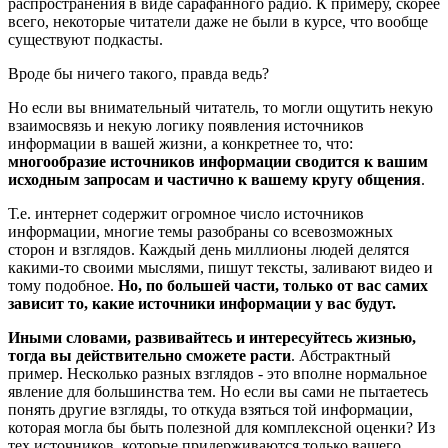
распространения в виде сарафанного радио. К примеру, скорее
всего, некоторые читатели даже не были в курсе, что вообще
существуют подкасты.
Вроде бы ничего такого, правда ведь?
Но если вы внимательный читатель, то могли ощутить некую
взаимосвязь и некую логику появления источников
информации в вашей жизни, а конкретнее то, что:
многообразие источников информации сводится к вашим
исходным запросам и частично к вашему кругу общения
.
Т.е. интернет содержит огромное число источников
информации, многие темы разобраны со всевозможных
сторон и взглядов. Каждый день миллионы людей делятся
какими-то своими мыслями, пишут тексты, заливают видео и
тому подобное.
Но, по большей части, только от вас самих
зависит то, какие источники информации у вас будут.
Иными словами, развивайтесь и интересуйтесь жизнью,
тогда вы действительно сможете расти
. Абстрактный
пример. Несколько разных взглядов - это вполне нормальное
явление для большинства тем. Но если вы сами не пытаетесь
понять другие взгляды, то откуда взяться той информации,
которая могла бы быть полезной для комплексной оценки? Из
тех источников, которые придерживаются только вашего