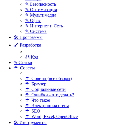
✎ Безопасность
✎ Оптимизация
✎ Мультимедиа
✎ Офис
✎ Интернет и Сеть
✎ Система
🛠 Программы
🖌 Разработка
§§ Код
✎ Статьи
☂ Советы
☂ Советы (все обзоры)
☂ Браузер
☂ Социальные сети
☂ Ошибки - что делать?
☂ Что такое
☂ Электронная почта
☂ SEO
☂ Word, Excel, OpenOffice
🛠 Инструменты