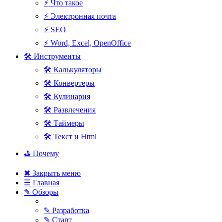
⚡ Что такое
⚡ Электронная почта
⚡ SEO
⚡ Word, Excel, OpenOffice
🛠 Инструменты
🛠 Калькуляторы
🛠 Конвертеры
🛠 Кулинария
🛠 Развлечения
🛠 Таймеры
🛠 Текст и Html
⛳ Почему
✖ Закрыть меню
☰ Главная
✎ Обзоры
✎ Разработка
✎ Старт