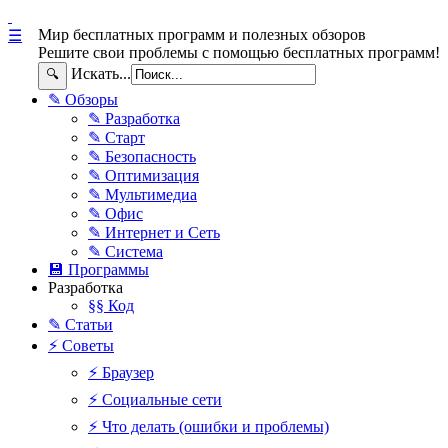
Мир бесплатных программ и полезных обзоров
☰
Решите свои проблемы с помощью бесплатных программ!
Искать...
🔍
✎ Обзоры
✎ Разработка
✎ Старт
✎ Безопасность
✎ Оптимизация
✎ Мультимедиа
✎ Офис
✎ Интернет и Сеть
✎ Система
💾 Программы
Разработка
§§ Код
✎ Статьи
⚡ Советы
⚡ Браузер
⚡ Социальные сети
⚡ Что делать (ошибки и проблемы)