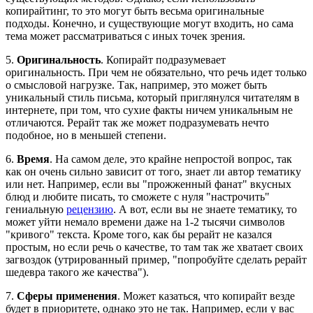
копирайтинг, то это могут быть весьма оригинальные
подходы. Конечно, и существующие могут входить, но сама
тема может рассматриваться с иных точек зрения.
5.
Оригинальность
. Копирайт подразумевает
оригинальность. При чем не обязательно, что речь идет только
о смысловой нагрузке. Так, например, это может быть
уникальный стиль письма, который приглянулся читателям в
интернете, при том, что сухие факты ничем уникальным не
отличаются. Рерайт так же может подразумевать нечто
подобное, но в меньшей степени.
6.
Время
. На самом деле, это крайне непростой вопрос, так
как он очень сильно зависит от того, знает ли автор тематику
или нет. Например, если вы "прожженный фанат" вкусных
блюд и любите писать, то сможете с нуля "настрочить"
гениальную
рецензию
. А вот, если вы не знаете тематику, то
может уйти немало времени даже на 1-2 тысячи символов
"кривого" текста. Кроме того, как бы рерайт не казался
простым, но если речь о качестве, то там так же хватает своих
загвоздок (утрированный пример, "попробуйте сделать рерайт
шедевра такого же качества").
7.
Сферы применения
. Может казаться, что копирайт везде
будет в приоритете, однако это не так. Например, если у вас