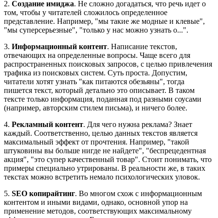
2.
Создание имиджа
. Не сложно догадаться, что речь идет о
том, чтобы у читателей сложилось определенное
представление. Например, "мы такие же модные и клевые",
"мы суперсерьезные", "только у нас можно узнать о...".
3.
Информационный контент
. Написание текстов,
отвечающих на определенные вопросы. Чаще всего для
распространенных поисковых запросов, с целью привлечения
трафика из поисковых систем. Суть проста. Допустим,
читатели хотят узнать "как питаются обезьяны", тогда
пишется текст, который детально это описывает. В таком
тексте только информация, поданная под разными соусами
(например, авторским стилем письма), и ничего более.
4.
Рекламный контент
. Для чего нужна реклама? Знает
каждый. Соответственно, целью данных текстов является
максимальный эффект от прочтения. Например, "такой
штуковины вы больше нигде не найдете", "беспрецедентная
акция", "это супер качественный товар". Стоит понимать, что
примеры специально утрированы. В реальности же, в таких
текстах можно встретить немало психологических уловок.
5.
SEO копирайтинг
. Во многом схож с информационным
контентом и иными видами, однако, основной упор на
применение методов, соответствующих максимальному