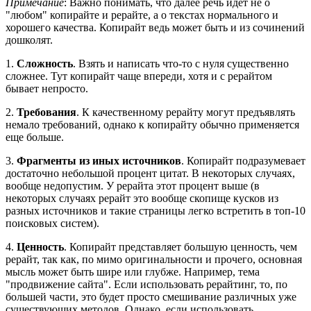
Примечание
: Важно понимать, что далее речь идет не о
"любом" копирайте и рерайте, а о текстах нормального и
хорошего качества. Копирайт ведь может быть и из сочинений
дошколят.
1.
Сложность
. Взять и написать что-то с нуля существенно
сложнее. Тут копирайт чаще впереди, хотя и с рерайтом
бывает непросто.
2.
Требования
. К качественному рерайту могут предъявлять
немало требований, однако к копирайту обычно применяется
еще больше.
3.
Фрагменты из иных источников
. Копирайт подразумевает
достаточно небольшой процент цитат. В некоторых случаях,
вообще недопустим. У рерайта этот процент выше (в
некоторых случаях рерайт это вообще скопище кусков из
разных источников и такие страницы легко встретить в топ-10
поисковых систем).
4.
Ценность
. Копирайт представляет большую ценность, чем
рерайт, так как, по мимо оригинальности и прочего, основная
мысль может быть шире или глубже. Например, тема
"продвижение сайта". Если использовать рерайтинг, то, по
большей части, это будет просто смешивание различных уже
существующих методов. Однако, если использовать