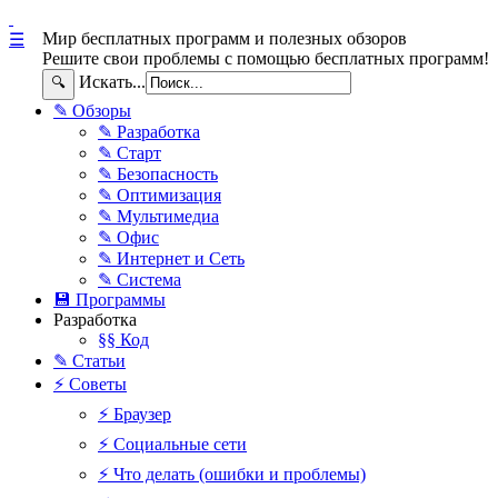
Мир бесплатных программ и полезных обзоров
☰
Решите свои проблемы с помощью бесплатных программ!
Искать...
🔍
✎ Обзоры
✎ Разработка
✎ Старт
✎ Безопасность
✎ Оптимизация
✎ Мультимедиа
✎ Офис
✎ Интернет и Сеть
✎ Система
💾 Программы
Разработка
§§ Код
✎ Статьи
⚡ Советы
⚡ Браузер
⚡ Социальные сети
⚡ Что делать (ошибки и проблемы)