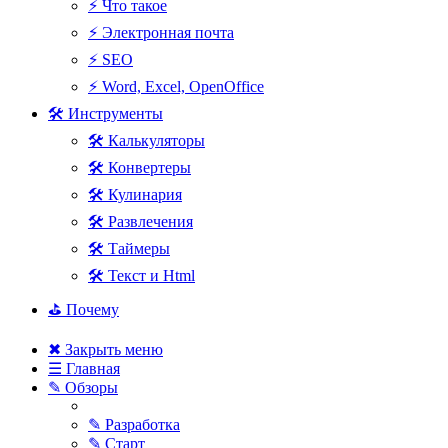
⚡ Что такое
⚡ Электронная почта
⚡ SEO
⚡ Word, Excel, OpenOffice
🛠 Инструменты
🛠 Калькуляторы
🛠 Конвертеры
🛠 Кулинария
🛠 Развлечения
🛠 Таймеры
🛠 Текст и Html
⛳ Почему
✖ Закрыть меню
☰ Главная
✎ Обзоры
✎ Разработка
✎ Старт