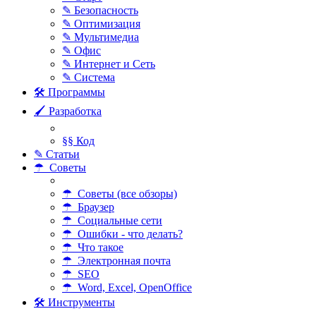
✎ Безопасность
✎ Оптимизация
✎ Мультимедиа
✎ Офис
✎ Интернет и Сеть
✎ Система
🛠 Программы
🖌 Разработка
§§ Код
✎ Статьи
☂ Советы
☂ Советы (все обзоры)
☂ Браузер
☂ Социальные сети
☂ Ошибки - что делать?
☂ Что такое
☂ Электронная почта
☂ SEO
☂ Word, Excel, OpenOffice
🛠 Инструменты