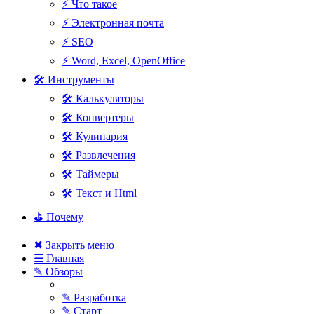
⚡ Что такое
⚡ Электронная почта
⚡ SEO
⚡ Word, Excel, OpenOffice
🛠 Инструменты
🛠 Калькуляторы
🛠 Конвертеры
🛠 Кулинария
🛠 Развлечения
🛠 Таймеры
🛠 Текст и Html
⛳ Почему
✖ Закрыть меню
☰ Главная
✎ Обзоры
✎ Разработка
✎ Старт