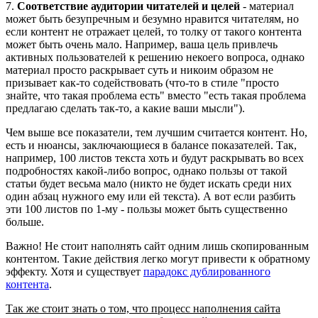
7.
Соответствие аудитории читателей и целей
- материал
может быть безупречным и безумно нравится читателям, но
если контент не отражает целей, то толку от такого контента
может быть очень мало. Например, ваша цель привлечь
активных пользователей к решению некоего вопроса, однако
материал просто раскрывает суть и никоим образом не
призывает как-то содействовать (что-то в стиле "просто
знайте, что такая проблема есть" вместо "есть такая проблема
предлагаю сделать так-то, а какие ваши мысли").
Чем выше все показатели, тем лучшим считается контент. Но,
есть и нюансы, заключающиеся в балансе показателей. Так,
например, 100 листов текста хоть и будут раскрывать во всех
подробностях какой-либо вопрос, однако пользы от такой
статьи будет весьма мало (никто не будет искать среди них
один абзац нужного ему или ей текста). А вот если разбить
эти 100 листов по 1-му - пользы может быть существенно
больше.
Важно! Не стоит наполнять сайт одним лишь скопированным
контентом. Такие действия легко могут привести к обратному
эффекту. Хотя и существует
парадокс дублированного
контента
.
Так же стоит знать о том, что процесс наполнения сайта