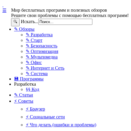
Мир бесплатных программ и полезных обзоров
☰
Решите свои проблемы с помощью бесплатных программ!
Искать...
🔍
✎ Обзоры
✎ Разработка
✎ Старт
✎ Безопасность
✎ Оптимизация
✎ Мультимедиа
✎ Офис
✎ Интернет и Сеть
✎ Система
💾 Программы
Разработка
§§ Код
✎ Статьи
⚡ Советы
⚡ Браузер
⚡ Социальные сети
⚡ Что делать (ошибки и проблемы)