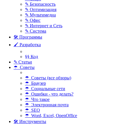
✎ Безопасность
✎ Оптимизация
✎ Мультимедиа
✎ Офис
✎ Интернет и Сеть
✎ Система
🛠 Программы
🖌 Разработка
§§ Код
✎ Статьи
☂ Советы
☂ Советы (все обзоры)
☂ Браузер
☂ Социальные сети
☂ Ошибки - что делать?
☂ Что такое
☂ Электронная почта
☂ SEO
☂ Word, Excel, OpenOffice
🛠 Инструменты