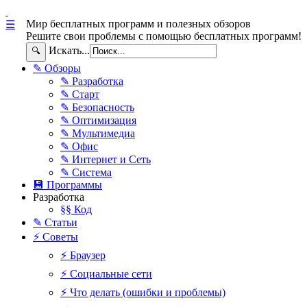
Мир бесплатных программ и полезных обзоров
☰
Решите свои проблемы с помощью бесплатных программ!
Искать...
🔍
✎ Обзоры
✎ Разработка
✎ Старт
✎ Безопасность
✎ Оптимизация
✎ Мультимедиа
✎ Офис
✎ Интернет и Сеть
✎ Система
💾 Программы
Разработка
§§ Код
✎ Статьи
⚡ Советы
⚡ Браузер
⚡ Социальные сети
⚡ Что делать (ошибки и проблемы)