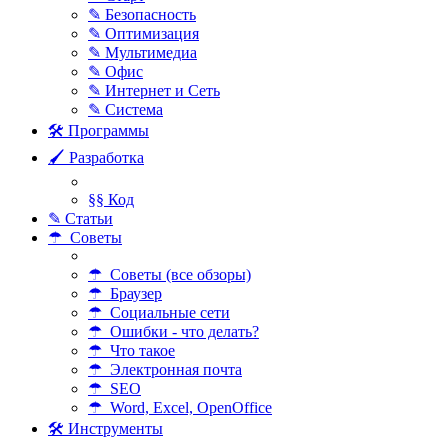
✎ Безопасность
✎ Оптимизация
✎ Мультимедиа
✎ Офис
✎ Интернет и Сеть
✎ Система
🛠 Программы
🖌 Разработка
§§ Код
✎ Статьи
☂ Советы
☂ Советы (все обзоры)
☂ Браузер
☂ Социальные сети
☂ Ошибки - что делать?
☂ Что такое
☂ Электронная почта
☂ SEO
☂ Word, Excel, OpenOffice
🛠 Инструменты