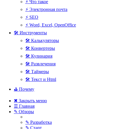
⚡ Что такое
⚡ Электронная почта
⚡ SEO
⚡ Word, Excel, OpenOffice
🛠 Инструменты
🛠 Калькуляторы
🛠 Конвертеры
🛠 Кулинария
🛠 Развлечения
🛠 Таймеры
🛠 Текст и Html
⛳ Почему
✖ Закрыть меню
☰ Главная
✎ Обзоры
✎ Разработка
✎ Старт