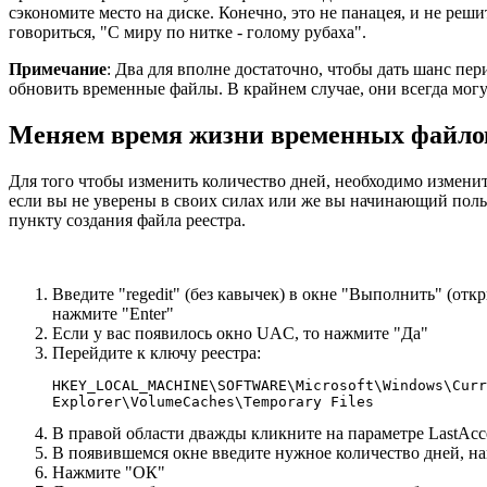
сэкономите место на диске. Конечно, это не панацея, и не реш
говориться, "С миру по нитке - голому рубаха".
Примечание
: Два для вполне достаточно, чтобы дать шанс п
обновить временные файлы. В крайнем случае, они всегда могут
Меняем время жизни временных файло
Для того чтобы изменить количество дней, необходимо изменит
если вы не уверены в своих силах или же вы начинающий поль
пункту создания файла реестра.
Введите "regedit" (без кавычек) в окне "Выполнить" (от
нажмите "Enter"
Если у вас появилось окно UAC, то нажмите "Да"
Перейдите к ключу реестра:
HKEY_LOCAL_MACHINE\SOFTWARE\Microsoft\Windows\Curr
Explorer\VolumeCaches\Temporary Files
В правой области дважды кликните на параметре LastAcc
В появившемся окне введите нужное количество дней, на
Нажмите "ОК"