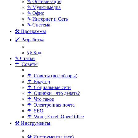
✎ Оптимизация
✎ Мультимедиа
✎ Офис
✎ Интернет и Сеть
✎ Система
🛠 Программы
🖌 Разработка
§§ Код
✎ Статьи
☂ Советы
☂ Советы (все обзоры)
☂ Браузер
☂ Социальные сети
☂ Ошибки - что делать?
☂ Что такое
☂ Электронная почта
☂ SEO
☂ Word, Excel, OpenOffice
🛠 Инструменты
🛠 Инструменты (все)