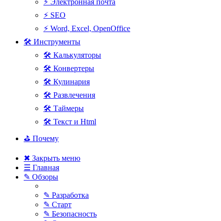
⚡ Электронная почта
⚡ SEO
⚡ Word, Excel, OpenOffice
🛠 Инструменты
🛠 Калькуляторы
🛠 Конвертеры
🛠 Кулинария
🛠 Развлечения
🛠 Таймеры
🛠 Текст и Html
⛳ Почему
✖ Закрыть меню
☰ Главная
✎ Обзоры
✎ Разработка
✎ Старт
✎ Безопасность