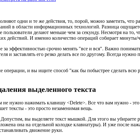
олняют одни и те же действия, то, порой, можно заметить, что р
аний в области информационных технологий. Разница ощущается
пользователи делают меньше чем за секунду. Несмотря на то, чт
ких действий. И именно количество операций собирает минуты/
оне за эффективностью срочно менять "все и вся". Важно понимат
ля и заставлять его резко делать все по другому. Всегда нужно 
 операции, и вы ищите способ "как бы побыстрее сделать всю ру
даления выделенного текста
 не нужно нажимать клавишу <Delete>. Все что вам нужно - это 
ишет тексты - это просто незаменимая вещь.
 Допустим, вы выделяете текст мышкой. Для этого вы убираете р
оложена она на отдельной колодке клавиатуры). И уже после наж
 останавливать движение руки.