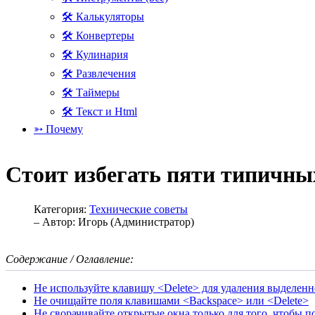
🛠 Калькуляторы
🛠 Конвертеры
🛠 Кулинария
🛠 Развлечения
🛠 Таймеры
🛠 Текст и Html
➳ Почему
Стоит избегать пяти типичны
Категория:
Технические советы
– Автор:
Игорь (Администратор)
Содержание / Оглавление:
Не используйте клавишу <Delete> для удаления выделенн
Не очищайте поля клавишами <Backspace> или <Delete>
Не сворачивайте открытые окна только для того, чтобы п