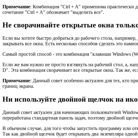
Примечание
: Комбинация "Ctrl + A" применима практически 
сочетание "Ctrl + A" обозначает "выделить все".
Не сворачивайте открытые окна только 
Если вы хотите быстро добраться до рабочего стола, например,
закрывать все окна. Есть несколько способов сделать это намн
Самый простой способ - это комбинация "клавиши Windows (Win
Если же вам нужно не просто взглянуть на рабочий стол, а, н
D". Эта комбинация сворачивает все открытые окна. Так же, е
Примечание
: Данный совет особенно актуален для тех, кто пр
границ экрана.
Ни используйте двойной щелчок на ико
Данный совет актуален для начинающих пользователей Windows
переработана стандартная панель задач, поэтому двойной щелчок
В обычном случае, для того чтобы запустить программу или от
Так как двойной щелчок будет открывать два экземпляра одной