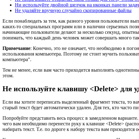
Ни используйте двойной щелчок на иконках панели задач
Не удаляйте вручную случайно скопированные файлы
Если понаблюдать за тем, как разного уровня пользователи вып
каких-то специальных программ или в наличии серьезных позн
начинающие пользователи делают за несколько секунд, опытные 
понимать, что каждый день человек может совершать много та
Примечание
: Конечно, это не означает, что необходимо в пог
использования компьютера. Поэтому не стоит мучить пользовате
компьютера".
Тем не менее, если вам часто приходится выполнять однотипные
этом.
Не используйте клавишу <Delete> для у
Если вы хотите переписать выделенный фрагмент текста, то вам
старый текст будет автоматически удален. Для тех, кто часто п
Попробуйте представить весь процесс в замедленном варианте.
чего вам необходимо перенести руку к клавише <Delete> (расп
набирать текст. Т.е. по дороге к набору текста вам приходится