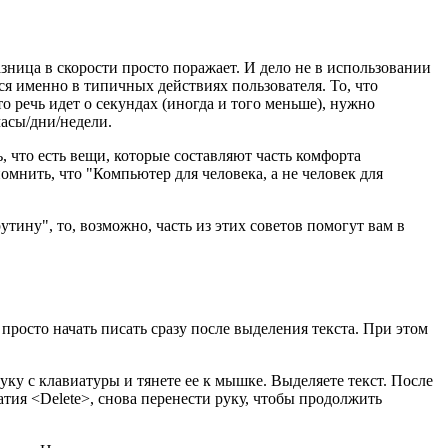
азница в скорости просто поражает. И дело не в использовании
 именно в типичных действиях пользователя. То, что
о речь идет о секундах (иногда и того меньше), нужно
часы/дни/недели.
ь, что есть вещи, которые составляют часть комфорта
помнить, что "Компьютер для человека, а не человек для
тину", то, возможно, часть из этих советов помогут вам в
просто начать писать сразу после выделения текста. При этом
уку с клавиатуры и тянете ее к мышке. Выделяете текст. После
атия <Delete>, снова перенести руку, чтобы продолжить