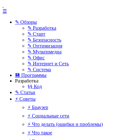
☰
✎ Обзоры
✎ Разработка
✎ Старт
✎ Безопасность
✎ Оптимизация
✎ Мультимедиа
✎ Офис
✎ Интернет и Сеть
✎ Система
💾 Программы
Разработка
§§ Код
✎ Статьи
⚡ Советы
⚡ Браузер
⚡ Социальные сети
⚡ Что делать (ошибки и проблемы)
⚡ Что такое