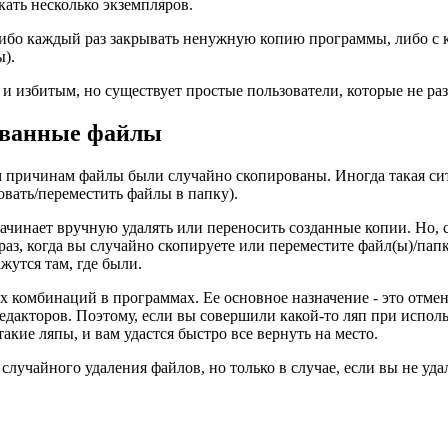
кать несколько экземпляров.
е либо каждый раз закрывать ненужную копию программы, либо с
ы).
и избитым, но существует простые пользователи, которые не ра
ованные файлы
м причинам файлы были случайно скопированы. Иногда такая си
овать/переместить файлы в папку).
чинает вручную удалять или переносить созданные копии. Но, су
з, когда вы случайно скопируете или переместите файл(ы)/папку
жутся там, где были.
мых комбинаций в программах. Ее основное назначение - это от
редакторов. Поэтому, если вы совершили какой-то ляп при испо
кие ляпы, и вам удастся быстро все вернуть на место.
е случайного удаления файлов, но только в случае, если вы не уд