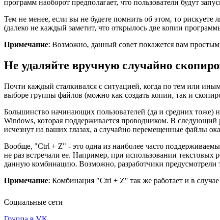
программ наоборот предполагает, что пользователи будут запус
Тем не менее, если вы не будете помнить об этом, то рискует
(далеко не каждый заметит, что открылось две копии программ
Примечание
: Возможно, данный совет покажется вам простым 
Не удаляйте вручную случайно скопир
Почти каждый сталкивался с ситуацией, когда по тем или ины
выборе группы файлов (можно как создать копии, так и скопир
Большинство начинающих пользователей (да и средних тоже) на
Windows, которая поддерживается проводником. В следующий ра
исчезнут на ваших глазах, а случайно перемещенные файлы ока
Вообще, "Ctrl + Z" - это одна из наиболее часто поддерживае
не раз встречали ее. Например, при использовании текстовых 
данную комбинацию. Возможно, разработчики предусмотрели та
Примечание
: Комбинация "Ctrl + Z" так же работает и в случа
Социальные сети
Группа в VK