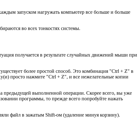
 каждым запуском нагружать компьютер все больше и больше
збираются во всех тонкостях системы.
туация получается в результате случайных движений мыши при
ществует более простой способ. Это комбинация "Ctrl + Z" в
(и) просто нажмите "Ctrl + Z", и все нежелательные копии
мена предыдущей выполненной операции. Скорее всего, вы уже
льзовании программы, то прежде всего попробуйте нажать
аляли файл в зажатым Shift-ом (удаление минуя корзину).