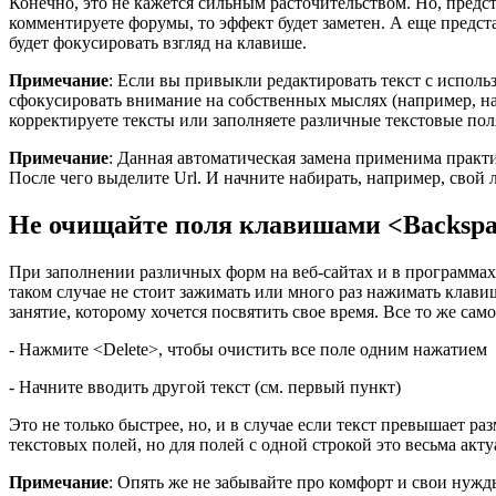
Конечно, это не кажется сильным расточительством. Но, предста
комментируете форумы, то эффект будет заметен. А еще предста
будет фокусировать взгляд на клавише.
Примечание
: Если вы привыкли редактировать текст с исполь
сфокусировать внимание на собственных мыслях (например, над т
корректируете тексты или заполняете различные текстовые пол
Примечание
: Данная автоматическая замена применима практ
После чего выделите Url. И начните набирать, например, свой
Не очищайте поля клавишами <Backspa
При заполнении различных форм на веб-сайтах и в программах, 
таком случае не стоит зажимать или много раз нажимать клавишу
занятие, которому хочется посвятить свое время. Все то же са
- Нажмите <Delete>, чтобы очистить все поле одним нажатием
- Начните вводить другой текст (см. первый пункт)
Это не только быстрее, но, и в случае если текст превышает р
текстовых полей, но для полей с одной строкой это весьма акт
Примечание
: Опять же не забывайте про комфорт и свои нужд