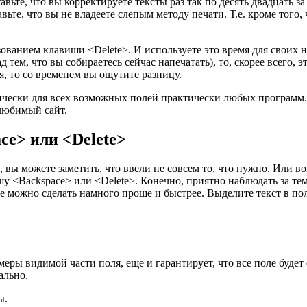
вьте, что вы корректируете тексты раз так по десять двадцать з
вьте, что вы не владеете слепым методу печати. Т.е. кроме того
зованием клавиши <Delete>. И используете это время для своих 
ем, что вы собираетесь сейчас напечатать), то, скорее всего, эт
я, то со временем вы ощутите разницу.
ически для всех возможных полей практически любых программ.
 любимый сайт.
ce> или <Delete>
вы можете заметить, что ввели не совсем то, что нужно. Или во
 <Backspace> или <Delete>. Конечно, приятно наблюдать за тем, к
мое можно сделать намного проще и быстрее. Выделите текст в по
азмеры видимой части поля, еще и гарантирует, что все поле буд
уально.
ы.