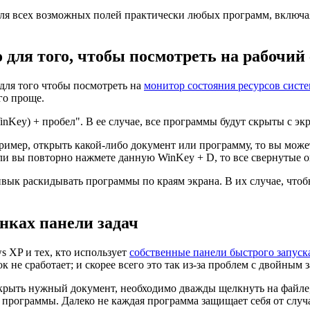
для всех возможных полей практически любых программ, включая
для того, чтобы посмотреть на рабочий 
 для того чтобы посмотреть на
монитор состояния ресурсов сист
ого проще.
Key) + пробел". В ее случае, все программы будут скрыты с экр
апример, открыть какой-либо документ или программу, то вы мо
сли вы повторно нажмете данную WinKey + D, то все свернутые 
ивык раскидывать программы по краям экрана. В их случае, чтобы
нках панели задач
 XP и тех, кто использует
собственные панели быстрого запуск
 не сработает; и скорее всего это так из-за проблем с двойным 
крыть нужный документ, необходимо дважды щелкнуть на файле, н
 программы. Далеко не каждая программа защищает себя от случа