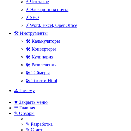
⚡ Что такое
⚡ Электронная почта
⚡ SEO
⚡ Word, Excel, OpenOffice
🛠 Инструменты
🛠 Калькуляторы
🛠 Конвертеры
🛠 Кулинария
🛠 Развлечения
🛠 Таймеры
🛠 Текст и Html
⛳ Почему
✖ Закрыть меню
☰ Главная
✎ Обзоры
✎ Разработка
✎ Старт