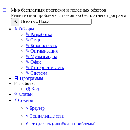
Мир бесплатных программ и полезных обзоров
☰
Решите свои проблемы с помощью бесплатных программ!
Искать...
🔍
✎ Обзоры
✎ Разработка
✎ Старт
✎ Безопасность
✎ Оптимизация
✎ Мультимедиа
✎ Офис
✎ Интернет и Сеть
✎ Система
💾 Программы
Разработка
§§ Код
✎ Статьи
⚡ Советы
⚡ Браузер
⚡ Социальные сети
⚡ Что делать (ошибки и проблемы)