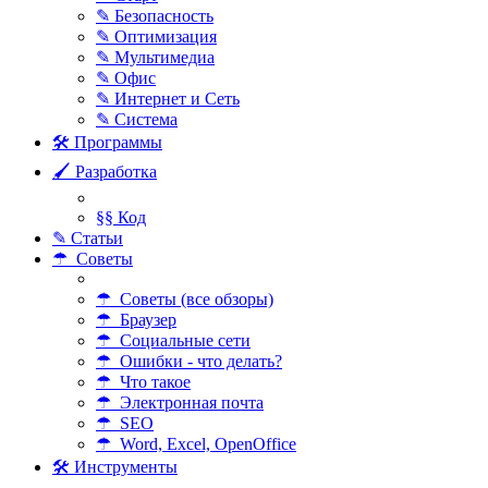
✎ Безопасность
✎ Оптимизация
✎ Мультимедиа
✎ Офис
✎ Интернет и Сеть
✎ Система
🛠 Программы
🖌 Разработка
§§ Код
✎ Статьи
☂ Советы
☂ Советы (все обзоры)
☂ Браузер
☂ Социальные сети
☂ Ошибки - что делать?
☂ Что такое
☂ Электронная почта
☂ SEO
☂ Word, Excel, OpenOffice
🛠 Инструменты