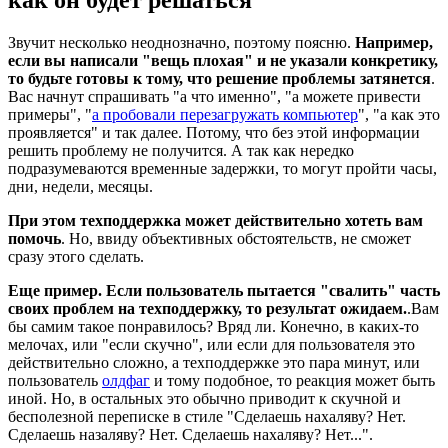
Звучит несколько неоднозначно, поэтому поясню.
Например,
если вы написали "вещь плохая" и не указали конкретику,
то будьте готовы к тому, что решение проблемы затянется
.
Вас начнут спрашивать "а что именно", "а можете привести
примеры", "
а пробовали перезагружать компьютер
", "а как это
проявляется" и так далее. Потому, что без этой информации
решить проблему не получится. А так как нередко
подразумеваются временные задержки, то могут пройти часы,
дни, недели, месяцы.
При этом техподдержка может действительно хотеть вам
помочь
. Но, ввиду объективных обстоятельств, не сможет
сразу этого сделать.
Еще пример. Если пользователь пытается "свалить" часть
своих проблем на техподдержку, то результат ожидаем.
.Вам
бы самим такое понравилось? Вряд ли. Конечно, в каких-то
мелочах, или "если скучно", или если для пользователя это
действительно сложно, а техподдержке это пара минут, или
пользователь
олдфаг
и тому подобное, то реакция может быть
иной. Но, в остальных это обычно приводит к скучной и
бесполезной переписке в стиле "Сделаешь нахаляву? Нет.
Сделаешь назаляву? Нет. Сделаешь нахаляву? Нет...".