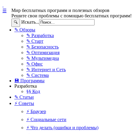
Мир бесплатных программ и полезных обзоров
☰
Решите свои проблемы с помощью бесплатных программ!
Искать...
🔍
✎ Обзоры
✎ Разработка
✎ Старт
✎ Безопасность
✎ Оптимизация
✎ Мультимедиа
✎ Офис
✎ Интернет и Сеть
✎ Система
💾 Программы
Разработка
§§ Код
✎ Статьи
⚡ Советы
⚡ Браузер
⚡ Социальные сети
⚡ Что делать (ошибки и проблемы)