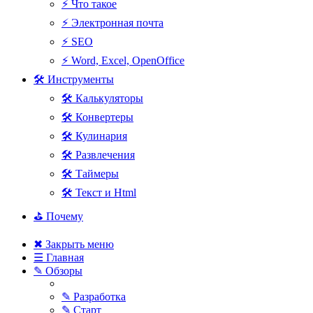
⚡ Что такое
⚡ Электронная почта
⚡ SEO
⚡ Word, Excel, OpenOffice
🛠 Инструменты
🛠 Калькуляторы
🛠 Конвертеры
🛠 Кулинария
🛠 Развлечения
🛠 Таймеры
🛠 Текст и Html
⛳ Почему
✖ Закрыть меню
☰ Главная
✎ Обзоры
✎ Разработка
✎ Старт