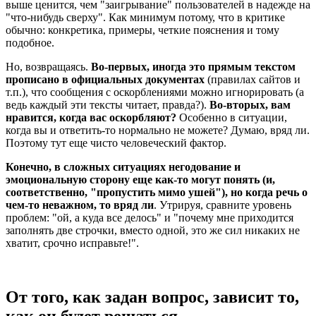
выше ценится, чем "заигрывание" пользователей в надежде на
"что-нибудь сверху". Как минимум потому, что в критике
обычно: конкретика, примеры, четкие пояснения и тому
подобное.
Но, возвращаясь.
Во-первых, иногда это прямым текстом
прописано в официальных документах
(правилах сайтов и
т.п.), что сообщения с оскорблениями можно игнорировать (а
ведь каждый эти тексты читает, правда?).
Во-вторых, вам
нравится, когда вас оскорбляют?
Особенно в ситуации,
когда вы и ответить-то нормально не можете? Думаю, вряд ли.
Поэтому тут еще чисто человеческий фактор.
Конечно, в сложных ситуациях негодование и
эмоциональную сторону еще как-то могут понять (и,
соответственно, "пропустить мимо ушей"), но когда речь о
чем-то неважном, то вряд ли
. Утрируя, сравните уровень
проблем: "ой, а куда все делось" и "почему мне приходится
заполнять две строчки, вместо одной, это же сил никаких не
хватит, срочно исправьте!".
От того, как задан вопрос, зависит то,
как он будет решаться