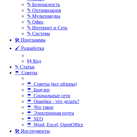
✎ Безопасность
✎ Оптимизация
✎ Мультимедиа
✎ Офис
✎ Интернет и Сеть
✎ Система
🛠 Программы
🖌 Разработка
§§ Код
✎ Статьи
☂ Советы
☂ Советы (все обзоры)
☂ Браузер
☂ Социальные сети
☂ Ошибки - что делать?
☂ Что такое
☂ Электронная почта
☂ SEO
☂ Word, Excel, OpenOffice
🛠 Инструменты