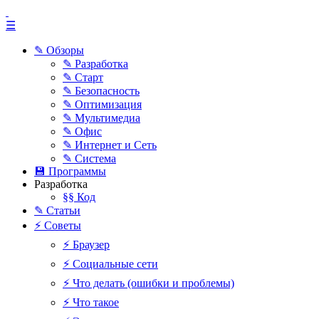
☰
✎ Обзоры
✎ Разработка
✎ Старт
✎ Безопасность
✎ Оптимизация
✎ Мультимедиа
✎ Офис
✎ Интернет и Сеть
✎ Система
💾 Программы
Разработка
§§ Код
✎ Статьи
⚡ Советы
⚡ Браузер
⚡ Социальные сети
⚡ Что делать (ошибки и проблемы)
⚡ Что такое