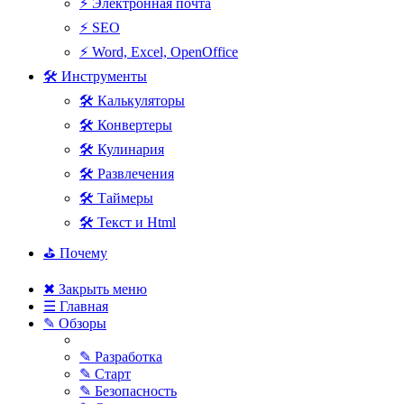
⚡ Электронная почта
⚡ SEO
⚡ Word, Excel, OpenOffice
🛠 Инструменты
🛠 Калькуляторы
🛠 Конвертеры
🛠 Кулинария
🛠 Развлечения
🛠 Таймеры
🛠 Текст и Html
⛳ Почему
✖ Закрыть меню
☰ Главная
✎ Обзоры
✎ Разработка
✎ Старт
✎ Безопасность