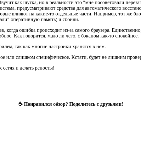
 Звучит как шутка, но в реальности это "мне посоветовали перез
 система, предусматривают средства для автоматического восста
орые влияют на какие-то отдельные части. Например, тот же бло
дали" оперативную память) и сбоили.
аев, когда ошибка происходит из-за самого браузера. Единственно
ное. Как говорится, мало ли чего, с бэкапом как-то спокойнее.
филем, так как многие настройки хранятся в нем.
зное или слишком специфическое. Кстати, будет не лишним пров
 сетях и делать репосты!
☕ Понравился обзор? Поделитесь с друзьями!