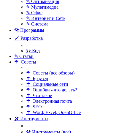
✎ Оптимизация
✎ Мультимедиа
✎ Офис
✎ Интернет и Сеть
✎ Система
🛠 Программы
🖌 Разработка
§§ Код
✎ Статьи
☂ Советы
☂ Советы (все обзоры)
☂ Браузер
☂ Социальные сети
☂ Ошибки - что делать?
☂ Что такое
☂ Электронная почта
☂ SEO
☂ Word, Excel, OpenOffice
🛠 Инструменты
🛠 Инструменты (все)