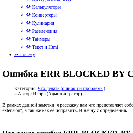
🛠 Калькуляторы
🛠 Конвертеры
🛠 Кулинария
🛠 Развлечения
🛠 Таймеры
🛠 Текст и Html
➳ Почему
Ошибка ERR BLOCKED BY CL
Категория:
Что делать (ошибки и проблемы)
– Автор:
Игорь (Администратор)
В рамках данной заметки, я расскажу вам что представляет 
extension", а так же как ее исправить. И начну с определения.
Что такое ошибка ERR_BLOCKED_BY