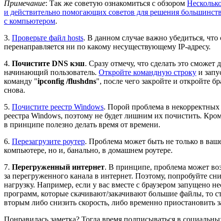
Примечание
: Так же советую ознакомиться с обзором
Нескольк
и действительно помогающих советов для решения большинст
c компьютером
.
3.
Проверьте файл hosts
. В данном случае важно убедиться, что 
перенаправляется ни по какому несуществующему IP-адресу.
4.
Почистите DNS кэш
. Сразу отмечу, что сделать это сможет 
начинающий пользователь.
Откройте командную строку
и запу
команду "
ipconfig /flushdns
", после чего закройте и откройте бр
снова.
5.
Почистите реестр Windows
. Порой проблема в некорректных
реестра Windows, поэтому не будет лишним их почистить. Кроме
в принципе полезно делать время от времени.
6.
Перезагрузите роутер
. Проблема может быть не только в ваш
компьютере, но и, банально, в домашнем роутере.
7.
Перегруженный интернет
. В принципе, проблема может воз
за перегруженного канала в интернет. Поэтому, попробуйте сн
нагрузку. Например, если у вас вместе с браузером запущено не
программ, которые скачивают/закачивают большие файлы, то с
вторым либо снизить скорость, либо временно приостановить з
Понравилась заметка? Тогда время подписываться в социальных