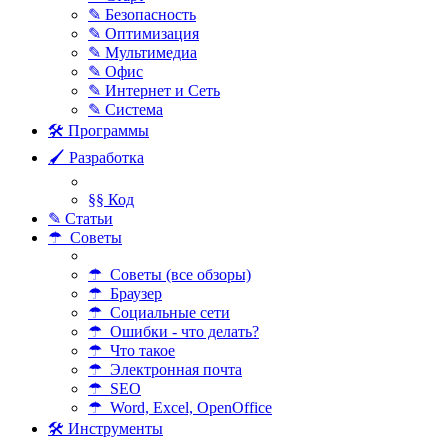
✎ Безопасность
✎ Оптимизация
✎ Мультимедиа
✎ Офис
✎ Интернет и Сеть
✎ Система
🛠 Программы
🖌 Разработка
§§ Код
✎ Статьи
☂ Советы
☂ Советы (все обзоры)
☂ Браузер
☂ Социальные сети
☂ Ошибки - что делать?
☂ Что такое
☂ Электронная почта
☂ SEO
☂ Word, Excel, OpenOffice
🛠 Инструменты