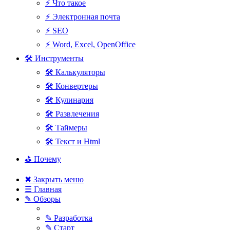
⚡ Что такое
⚡ Электронная почта
⚡ SEO
⚡ Word, Excel, OpenOffice
🛠 Инструменты
🛠 Калькуляторы
🛠 Конвертеры
🛠 Кулинария
🛠 Развлечения
🛠 Таймеры
🛠 Текст и Html
⛳ Почему
✖ Закрыть меню
☰ Главная
✎ Обзоры
✎ Разработка
✎ Старт