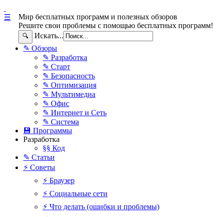
Мир бесплатных программ и полезных обзоров
☰
Решите свои проблемы с помощью бесплатных программ!
Искать...
🔍
✎ Обзоры
✎ Разработка
✎ Старт
✎ Безопасность
✎ Оптимизация
✎ Мультимедиа
✎ Офис
✎ Интернет и Сеть
✎ Система
💾 Программы
Разработка
§§ Код
✎ Статьи
⚡ Советы
⚡ Браузер
⚡ Социальные сети
⚡ Что делать (ошибки и проблемы)