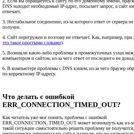
2. Если вы обращаетесь к сайту по его доменному имени, брауз
DNS находит необходимый IP-адрес, посылает запрос, а сайт ни
отвечает.
3. Нестабильное соединение, из-за которого ответ от сервера н
получен.
4. Сайт перегружен и поэтому не отвечает. Как, например, при
это такое простыми словами)
.
5. Возникли какие-либо проблемы в промежуточных узлах ме
компьютером и сайтом, из-за чего ответ от последнего не доход
6. В компьютере проблемы с DNS кэшем, из-за чего браузер об
по корректному IP-адресу.
Что делать с ошибкой
ERR_CONNECTION_TIMED_OUT?
Как читатель уже мог понять, проблема с ошибкой
ERR_CONNECTION_TIMED_OUT может возникнуть как из-за с
такой ситуации самостоятельно решить проблему не получится,
периодически перезапускать сайт в надежде, что он загрузится),