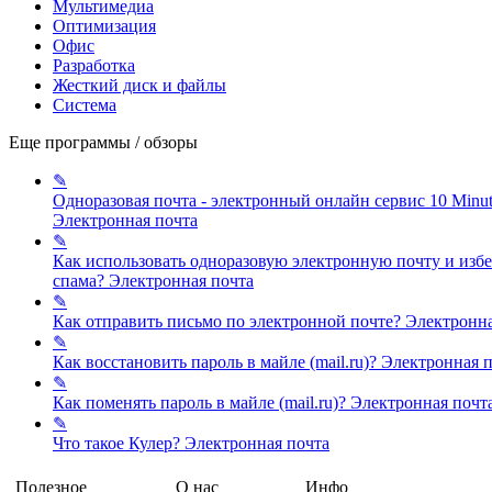
Мультимедиа
Оптимизация
Офис
Разработка
Жесткий диск и файлы
Система
Еще программы / обзоры
✎
Одноразовая почта - электронный онлайн сервис 10 Minut
Электронная почта
✎
Как использовать одноразовую электронную почту и изб
спама?
Электронная почта
✎
Как отправить письмо по электронной почте?
Электронна
✎
Как восстановить пароль в майле (mail.ru)?
Электронная п
✎
Как поменять пароль в майле (mail.ru)?
Электронная почт
✎
Что такое Кулер?
Электронная почта
Полезное
О нас
Инфо