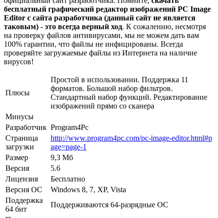
официальный сайт разработчика. Помните,
скачать
бесплатный графический редактор изображений PC Image
Editor с сайта разработчика (данный сайт не является
таковым) - это всегда верный ход
. К сожалению, несмотря
на проверку файлов антивирусами, мы не можем дать вам
100% гарантии, что файлы не инфицированы. Всегда
проверяйте загружаемые файлы из Интернета на наличие
вирусов!
Простой в использовании. Поддержка 11
форматов. Большой набор фильтров.
Плюсы
Стандартный набор функций. Редактирование
изображений прямо со сканера
Минусы
Разработчик
Program4Pc
Страница
http://www.program4pc.com/pc-image-editor.html#p
загрузки
age=page-1
Размер
9,3 Мб
Версия
5.6
Лицензия
Бесплатно
Версия ОС
Windows 8, 7, XP, Vista
Поддержка
Поддерживаются 64-разрядные ОС
64 бит