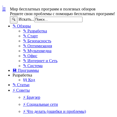
Мир бесплатных программ и полезных обзоров
☰
Решите свои проблемы с помощью бесплатных программ!
Искать...
🔍
✎ Обзоры
✎ Разработка
✎ Старт
✎ Безопасность
✎ Оптимизация
✎ Мультимедиа
✎ Офис
✎ Интернет и Сеть
✎ Система
💾 Программы
Разработка
§§ Код
✎ Статьи
⚡ Советы
⚡ Браузер
⚡ Социальные сети
⚡ Что делать (ошибки и проблемы)