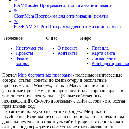
✎
RAMBooster
Программа для оптимизации памяти
✎
CleanMem
Программа для оптимизации памяти
✎
FreeRAM XP Pro
Программа для оптимизации памяти
Полезное
О нас
Инфо
Инструменты
О проекте
Правила
Проекты
Контакты
Карта сайта
Задать
Соглашение
вопрос
Конфиденциально
Портал
Мир бесплатных программ
- полезные и интересные
обзоры, статьи, советы по компьютеру и бесплатные
программы для Windows, Linux и Mac. Сайт не хранит
указанные программы и не претендует на авторские права, в
том числе интеллектуальные (Кроме собственных
произведений). Скачать программу с сайта автора - это всегда
правильный ход.
На сайте используются счетчики Яндекс Метрика и
LiveInternet. Если вы не согласны с их использованием, то вы
должны немедленно покинуть сайт. Продолжая использовать
сайт, вы подтверждаете свое согласие с использованием