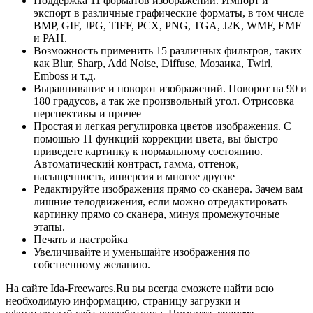
Поддержка 11 форматов изображений. Импорт и
экспорт в различные графические форматы, в том числе
BMP, GIF, JPG, TIFF, PCX, PNG, TGA, J2K, WMF, EMF
и РАН.
Возможность применить 15 различных фильтров, таких
как Blur, Sharp, Add Noise, Diffuse, Мозаика, Twirl,
Emboss и т.д.
Выравнивание и поворот изображений. Поворот на 90 и
180 градусов, а так же произвольный угол. Отрисовка
перспективы и прочее
Простая и легкая регулировка цветов изображения. С
помощью 11 функций коррекции цвета, вы быстро
приведете картинку к нормальному состоянию.
Автоматический контраст, гамма, оттенок,
насыщенность, инверсия и многое другое
Редактируйте изображения прямо со сканера. Зачем вам
лишние телодвижения, если можно отредактировать
картинку прямо со сканера, минуя промежуточные
этапы.
Печать и настройка
Увеличивайте и уменьшайте изображения по
собственному желанию.
На сайте Ida-Freewares.Ru вы всегда сможете найти всю
необходимую информацию, страницу загрузки и