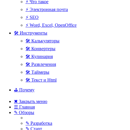
⚡ Что такое
⚡ Электронная почта
⚡ SEO
⚡ Word, Excel, OpenOffice
🛠 Инструменты
🛠 Калькуляторы
🛠 Конвертеры
🛠 Кулинария
🛠 Развлечения
🛠 Таймеры
🛠 Текст и Html
⛳ Почему
✖ Закрыть меню
☰ Главная
✎ Обзоры
✎ Разработка
✎ Старт