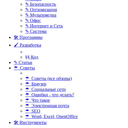
✎ Безопасность
✎ Оптимизация
✎ Мультимедиа
✎ Офис
✎ Интернет и Сеть
✎ Система
🛠 Программы
🖌 Разработка
§§ Код
✎ Статьи
☂ Советы
☂ Советы (все обзоры)
☂ Браузер
☂ Социальные сети
☂ Ошибки - что делать?
☂ Что такое
☂ Электронная почта
☂ SEO
☂ Word, Excel, OpenOffice
🛠 Инструменты