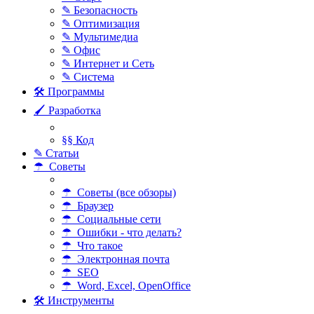
✎ Безопасность
✎ Оптимизация
✎ Мультимедиа
✎ Офис
✎ Интернет и Сеть
✎ Система
🛠 Программы
🖌 Разработка
§§ Код
✎ Статьи
☂ Советы
☂ Советы (все обзоры)
☂ Браузер
☂ Социальные сети
☂ Ошибки - что делать?
☂ Что такое
☂ Электронная почта
☂ SEO
☂ Word, Excel, OpenOffice
🛠 Инструменты