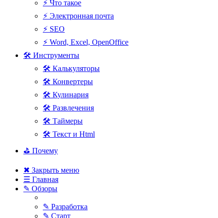
⚡ Что такое
⚡ Электронная почта
⚡ SEO
⚡ Word, Excel, OpenOffice
🛠 Инструменты
🛠 Калькуляторы
🛠 Конвертеры
🛠 Кулинария
🛠 Развлечения
🛠 Таймеры
🛠 Текст и Html
⛳ Почему
✖ Закрыть меню
☰ Главная
✎ Обзоры
✎ Разработка
✎ Старт