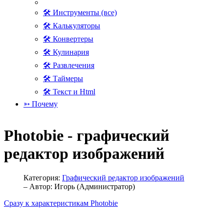
🛠 Инструменты (все)
🛠 Калькуляторы
🛠 Конвертеры
🛠 Кулинария
🛠 Развлечения
🛠 Таймеры
🛠 Текст и Html
➳ Почему
Photobie - графический
редактор изображений
Категория:
Графический редактор изображений
– Автор:
Игорь (Администратор)
Сразу к характеристикам Photobie