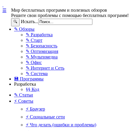
Мир бесплатных программ и полезных обзоров
☰
Решите свои проблемы с помощью бесплатных программ!
Искать...
🔍
✎ Обзоры
✎ Разработка
✎ Старт
✎ Безопасность
✎ Оптимизация
✎ Мультимедиа
✎ Офис
✎ Интернет и Сеть
✎ Система
💾 Программы
Разработка
§§ Код
✎ Статьи
⚡ Советы
⚡ Браузер
⚡ Социальные сети
⚡ Что делать (ошибки и проблемы)