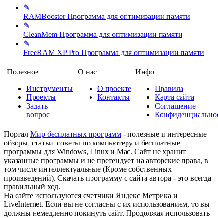
✎
RAMBooster
Программа для оптимизации памяти
✎
CleanMem
Программа для оптимизации памяти
✎
FreeRAM XP Pro
Программа для оптимизации памяти
Полезное
О нас
Инфо
Инструменты
О проекте
Правила
Проекты
Контакты
Карта сайта
Задать
Соглашение
вопрос
Конфиденциально
Портал
Мир бесплатных программ
- полезные и интересные
обзоры, статьи, советы по компьютеру и бесплатные
программы для Windows, Linux и Mac. Сайт не хранит
указанные программы и не претендует на авторские права, в
том числе интеллектуальные (Кроме собственных
произведений). Скачать программу с сайта автора - это всегда
правильный ход.
На сайте используются счетчики Яндекс Метрика и
LiveInternet. Если вы не согласны с их использованием, то вы
должны немедленно покинуть сайт. Продолжая использовать