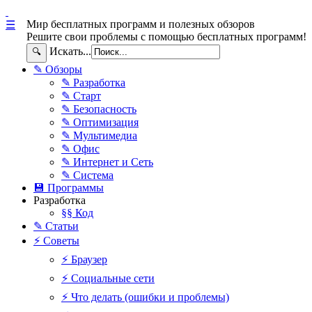
Мир бесплатных программ и полезных обзоров
☰
Решите свои проблемы с помощью бесплатных программ!
Искать...
🔍
✎ Обзоры
✎ Разработка
✎ Старт
✎ Безопасность
✎ Оптимизация
✎ Мультимедиа
✎ Офис
✎ Интернет и Сеть
✎ Система
💾 Программы
Разработка
§§ Код
✎ Статьи
⚡ Советы
⚡ Браузер
⚡ Социальные сети
⚡ Что делать (ошибки и проблемы)