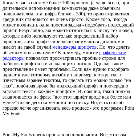
Когда у вас в системе более 100 шрифтов (а чаще всего, при
длительном использовании компьютера даже обычным
пользователем, эта цифра ближе к 300), то ориентироваться
среди них становится не очень просто. Кроме того, иногда
может возникать одна простая задача - подобрать подходящий
шрифт. Безусловно, вы можете относиться к числу тех людей,
которые либо используют только определенный набор
шрифтов, либо профессионально занимаются дизайном и
имеют на такой случай
менеджеры шрифтов
. Но, что делать
обычным пользователям? К примеру, многие
графические
редакторы
позволяют просматривать пробные строки для
наборов шрифтов в выпадающих списках. Однако, такое
представление имеет проблемы. Если вам нужно подобрать
шрифт к уже готовому дизайну, например, к открытке, с
известным заранее текстом, то сделать это можно только "на
глаз", подбирая вроде бы подходящий шрифт и поочередно
вставляя текст с каждым шрифтом. И, обычно, такой подход
заканчивается на фразе "вот этот шрифт вроде как более или
менее" после десятка метаний по списку. Но, есть способ
гораздо легче организовать весь процесс - это программа Print
My Fonts.
Print My Fonts очень проста в использовании. Все, что вам