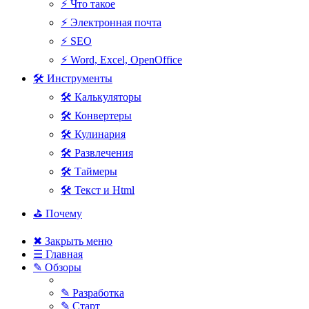
⚡ Что такое
⚡ Электронная почта
⚡ SEO
⚡ Word, Excel, OpenOffice
🛠 Инструменты
🛠 Калькуляторы
🛠 Конвертеры
🛠 Кулинария
🛠 Развлечения
🛠 Таймеры
🛠 Текст и Html
⛳ Почему
✖ Закрыть меню
☰ Главная
✎ Обзоры
✎ Разработка
✎ Старт