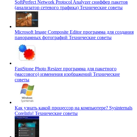
SoftPerfect Network Protocol Analyzer сниффер пакетов
(анализатор сетевого трафика)
Технические советы
Microsoft Image Composite Editor программа для создания
панорамных фотографий
Технические советы
FastStone Photo Resizer программа для пакетного
(массового) изменения изображений
Технические
советы
Как узнать какой процессор на компьютере? Sysinternals
CoreInfo!
Технические советы