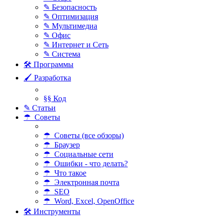
✎ Безопасность
✎ Оптимизация
✎ Мультимедиа
✎ Офис
✎ Интернет и Сеть
✎ Система
🛠 Программы
🖌 Разработка
§§ Код
✎ Статьи
☂ Советы
☂ Советы (все обзоры)
☂ Браузер
☂ Социальные сети
☂ Ошибки - что делать?
☂ Что такое
☂ Электронная почта
☂ SEO
☂ Word, Excel, OpenOffice
🛠 Инструменты