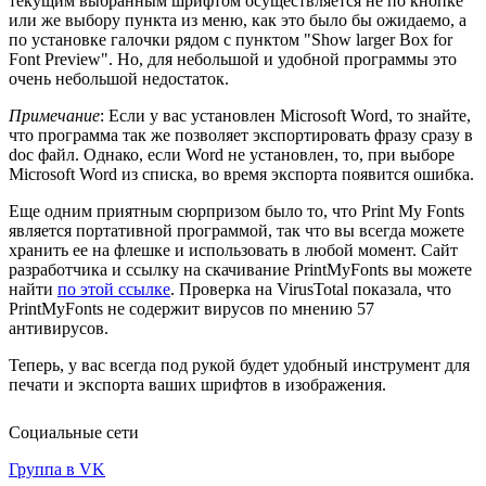
текущим выбранным шрифтом осуществляется не по кнопке
или же выбору пункта из меню, как это было бы ожидаемо, а
по установке галочки рядом с пунктом "Show larger Box for
Font Preview". Но, для небольшой и удобной программы это
очень небольшой недостаток.
Примечание
: Если у вас установлен Microsoft Word, то знайте,
что программа так же позволяет экспортировать фразу сразу в
doc файл. Однако, если Word не установлен, то, при выборе
Microsoft Word из списка, во время экспорта появится ошибка.
Еще одним приятным сюрпризом было то, что Print My Fonts
является портативной программой, так что вы всегда можете
хранить ее на флешке и использовать в любой момент. Сайт
разработчика и ссылку на скачивание PrintMyFonts вы можете
найти
по этой ссылке
. Проверка на VirusTotal показала, что
PrintMyFonts не содержит вирусов по мнению 57
антивирусов.
Теперь, у вас всегда под рукой будет удобный инструмент для
печати и экспорта ваших шрифтов в изображения.
Социальные сети
Группа в VK