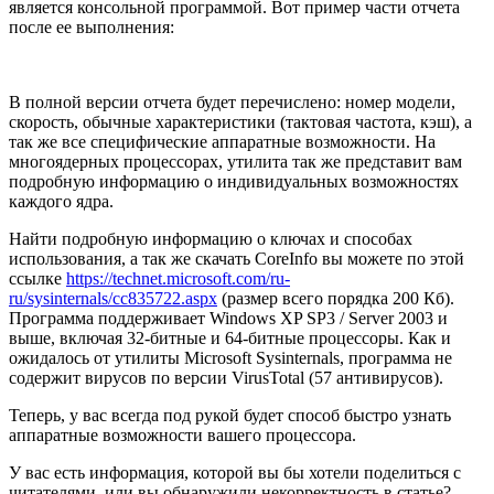
является консольной программой. Вот пример части отчета
после ее выполнения:
В полной версии отчета будет перечислено: номер модели,
скорость, обычные характеристики (тактовая частота, кэш), а
так же все специфические аппаратные возможности. На
многоядерных процессорах, утилита так же представит вам
подробную информацию о индивидуальных возможностях
каждого ядра.
Найти подробную информацию о ключах и способах
использования, а так же скачать CoreInfo вы можете по этой
ссылке
https://technet.microsoft.com/ru-
ru/sysinternals/cc835722.aspx
(размер всего порядка 200 Кб).
Программа поддерживает Windows XP SP3 / Server 2003 и
выше, включая 32-битные и 64-битные процессоры. Как и
ожидалось от утилиты Microsoft Sysinternals, программа не
содержит вирусов по версии VirusTotal (57 антивирусов).
Теперь, у вас всегда под рукой будет способ быстро узнать
аппаратные возможности вашего процессора.
У вас есть информация, которой вы бы хотели поделиться с
читателями, или вы обнаружили некорректность в статье?