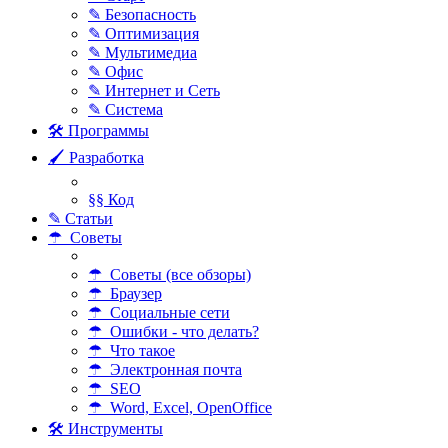
✎ Безопасность
✎ Оптимизация
✎ Мультимедиа
✎ Офис
✎ Интернет и Сеть
✎ Система
🛠 Программы
🖌 Разработка
§§ Код
✎ Статьи
☂ Советы
☂ Советы (все обзоры)
☂ Браузер
☂ Социальные сети
☂ Ошибки - что делать?
☂ Что такое
☂ Электронная почта
☂ SEO
☂ Word, Excel, OpenOffice
🛠 Инструменты