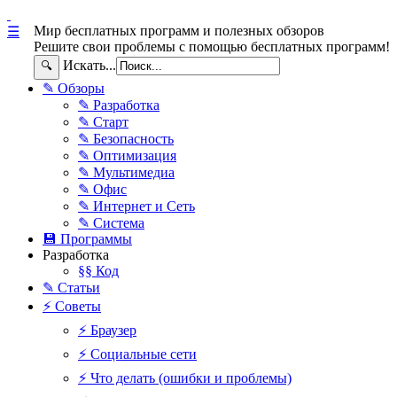
Мир бесплатных программ и полезных обзоров
☰
Решите свои проблемы с помощью бесплатных программ!
Искать...
🔍
✎ Обзоры
✎ Разработка
✎ Старт
✎ Безопасность
✎ Оптимизация
✎ Мультимедиа
✎ Офис
✎ Интернет и Сеть
✎ Система
💾 Программы
Разработка
§§ Код
✎ Статьи
⚡ Советы
⚡ Браузер
⚡ Социальные сети
⚡ Что делать (ошибки и проблемы)