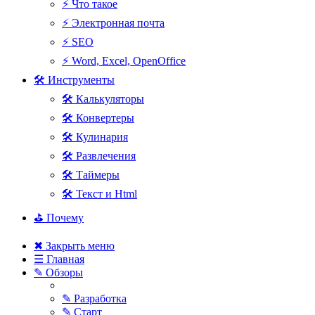
⚡ Что такое
⚡ Электронная почта
⚡ SEO
⚡ Word, Excel, OpenOffice
🛠 Инструменты
🛠 Калькуляторы
🛠 Конвертеры
🛠 Кулинария
🛠 Развлечения
🛠 Таймеры
🛠 Текст и Html
⛳ Почему
✖ Закрыть меню
☰ Главная
✎ Обзоры
✎ Разработка
✎ Старт