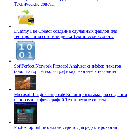
Технические советы
Dummy File Creator создание случайных файлов для
тестирования сети или диска
Технические советы
SoftPerfect Network Protocol Analyzer сниффер пакетов
(анализатор сетевого трафика)
Технические советы
Microsoft Image Composite Editor программа для создания
панорамных фотографий
Технические советы
Photoshop online онлайн сервис для редактирования