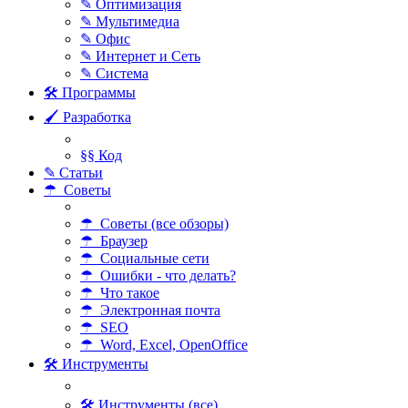
✎ Оптимизация
✎ Мультимедиа
✎ Офис
✎ Интернет и Сеть
✎ Система
🛠 Программы
🖌 Разработка
§§ Код
✎ Статьи
☂ Советы
☂ Советы (все обзоры)
☂ Браузер
☂ Социальные сети
☂ Ошибки - что делать?
☂ Что такое
☂ Электронная почта
☂ SEO
☂ Word, Excel, OpenOffice
🛠 Инструменты
🛠 Инструменты (все)