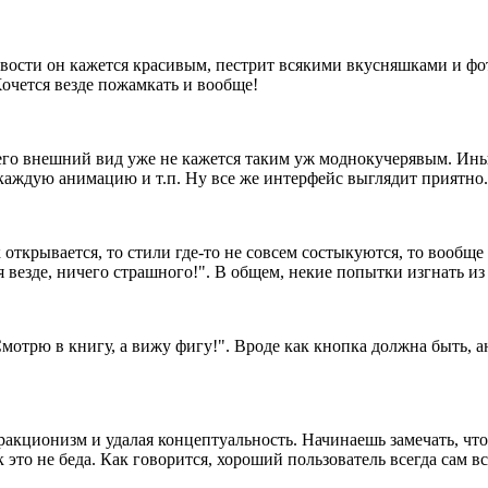
вости он кажется красивым, пестрит всякими вкусняшками и фот
Хочется везде пожамкать и вообще!
его внешний вид уже не кажется таким уж моднокучерявым. Иным
 каждую анимацию и т.п. Ну все же интерфейс выглядит приятно.
 открывается, то стили где-то не совсем состыкуются, то вообще
 везде, ничего страшного!". В общем, некие попытки изгнать из
мотрю в книгу, а вижу фигу!". Вроде как кнопка должна быть, 
ракционизм и удалая концептуальность. Начинаешь замечать, что
к это не беда. Как говорится, хороший пользователь всегда сам в