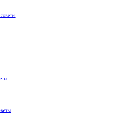
 советы
веты
оветы