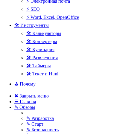
⚡ Электронная почта
⚡ SEO
⚡ Word, Excel, OpenOffice
🛠 Инструменты
🛠 Калькуляторы
🛠 Конвертеры
🛠 Кулинария
🛠 Развлечения
🛠 Таймеры
🛠 Текст и Html
⛳ Почему
✖ Закрыть меню
☰ Главная
✎ Обзоры
✎ Разработка
✎ Старт
✎ Безопасность