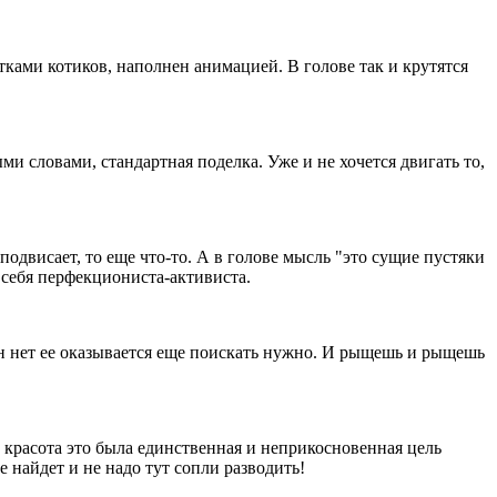
ками котиков, наполнен анимацией. В голове так и крутятся
и словами, стандартная поделка. Уже и не хочется двигать то,
 подвисает, то еще что-то. А в голове мысль "это сущие пустяки
 себя перфекциониста-активиста.
ан нет ее оказывается еще поискать нужно. И рыщешь и рыщешь
 красота это была единственная и неприкосновенная цель
се найдет и не надо тут сопли разводить!