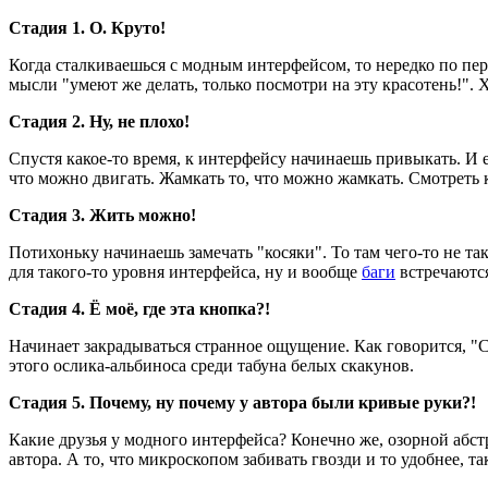
Стадия 1. О. Круто!
Когда сталкиваешься с модным интерфейсом, то нередко по пер
мысли "умеют же делать, только посмотри на эту красотень!". 
Стадия 2. Ну, не плохо!
Спустя какое-то время, к интерфейсу начинаешь привыкать. И 
что можно двигать. Жамкать то, что можно жамкать. Смотреть
Стадия 3. Жить можно!
Потихоньку начинаешь замечать "косяки". То там чего-то не так
для такого-то уровня интерфейса, ну и вообще
баги
встречаются
Стадия 4. Ё моё, где эта кнопка?!
Начинает закрадываться странное ощущение. Как говорится, "С
этого ослика-альбиноса среди табуна белых скакунов.
Стадия 5. Почему, ну почему у автора были кривые руки?!
Какие друзья у модного интерфейса? Конечно же, озорной абст
автора. А то, что микроскопом забивать гвозди и то удобнее, та