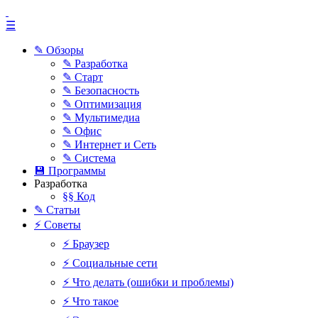
☰
✎ Обзоры
✎ Разработка
✎ Старт
✎ Безопасность
✎ Оптимизация
✎ Мультимедиа
✎ Офис
✎ Интернет и Сеть
✎ Система
💾 Программы
Разработка
§§ Код
✎ Статьи
⚡ Советы
⚡ Браузер
⚡ Социальные сети
⚡ Что делать (ошибки и проблемы)
⚡ Что такое