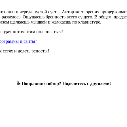
это тлен и череда пустой суеты. Автор же творения придерживае
иков развелось. Ощущаешь бренность всего сущего. В общем, пр
 разом щелкаешь мышкой и жамкаешь по клавиатуре.
 людям потом этим пользоваться!
программы и сайты?
 сетях и делать репосты!
☕ Понравился обзор? Поделитесь с друзьями!