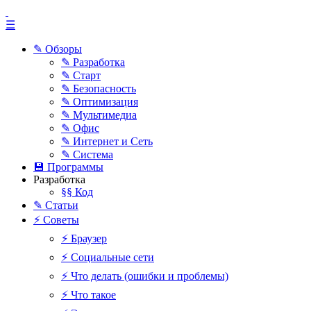
☰
✎ Обзоры
✎ Разработка
✎ Старт
✎ Безопасность
✎ Оптимизация
✎ Мультимедиа
✎ Офис
✎ Интернет и Сеть
✎ Система
💾 Программы
Разработка
§§ Код
✎ Статьи
⚡ Советы
⚡ Браузер
⚡ Социальные сети
⚡ Что делать (ошибки и проблемы)
⚡ Что такое