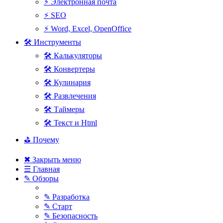
⚡ Электронная почта
⚡ SEO
⚡ Word, Excel, OpenOffice
🛠 Инструменты
🛠 Калькуляторы
🛠 Конвертеры
🛠 Кулинария
🛠 Развлечения
🛠 Таймеры
🛠 Текст и Html
⛳ Почему
✖ Закрыть меню
☰ Главная
✎ Обзоры
✎ Разработка
✎ Старт
✎ Безопасность