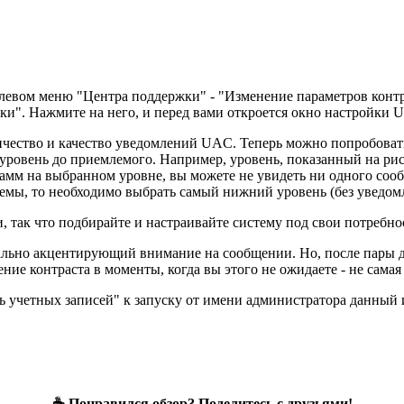
 левом меню "Центра поддержки" - "Изменение параметров кон
вки". Нажмите на него, и перед вами откроется окно настройки 
ичество и качество уведомлений UAC. Теперь можно попробоват
уровень до приемлемого. Например, уровень, показанный на рису
амм на выбранном уровне, вы можете не увидеть ни одного сооб
емы, то необходимо выбрать самый нижний уровень (без уведом
и, так что подбирайте и настраивайте систему под свои потребно
зуально акцентирующий внимание на сообщении. Но, после пары д
нение контраста в моменты, когда вы этого не ожидаете - не самая
ль учетных записей" к запуску от имени администратора данный
☕ Понравился обзор? Поделитесь с друзьями!