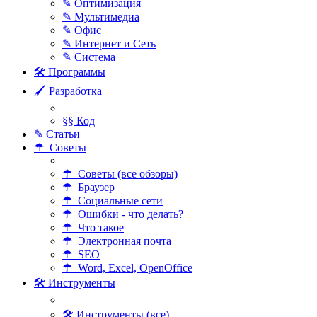
✎ Оптимизация
✎ Мультимедиа
✎ Офис
✎ Интернет и Сеть
✎ Система
🛠 Программы
🖌 Разработка
§§ Код
✎ Статьи
☂ Советы
☂ Советы (все обзоры)
☂ Браузер
☂ Социальные сети
☂ Ошибки - что делать?
☂ Что такое
☂ Электронная почта
☂ SEO
☂ Word, Excel, OpenOffice
🛠 Инструменты
🛠 Инструменты (все)