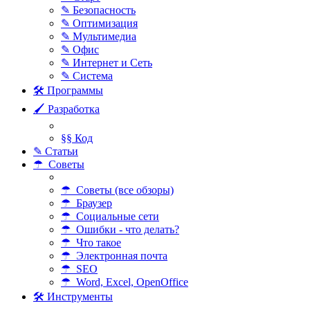
✎ Безопасность
✎ Оптимизация
✎ Мультимедиа
✎ Офис
✎ Интернет и Сеть
✎ Система
🛠 Программы
🖌 Разработка
§§ Код
✎ Статьи
☂ Советы
☂ Советы (все обзоры)
☂ Браузер
☂ Социальные сети
☂ Ошибки - что делать?
☂ Что такое
☂ Электронная почта
☂ SEO
☂ Word, Excel, OpenOffice
🛠 Инструменты