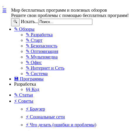
Мир бесплатных программ и полезных обзоров
☰
Решите свои проблемы с помощью бесплатных программ!
Искать...
🔍
✎ Обзоры
✎ Разработка
✎ Старт
✎ Безопасность
✎ Оптимизация
✎ Мультимедиа
✎ Офис
✎ Интернет и Сеть
✎ Система
💾 Программы
Разработка
§§ Код
✎ Статьи
⚡ Советы
⚡ Браузер
⚡ Социальные сети
⚡ Что делать (ошибки и проблемы)