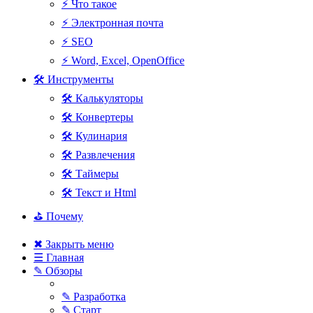
⚡ Что такое
⚡ Электронная почта
⚡ SEO
⚡ Word, Excel, OpenOffice
🛠 Инструменты
🛠 Калькуляторы
🛠 Конвертеры
🛠 Кулинария
🛠 Развлечения
🛠 Таймеры
🛠 Текст и Html
⛳ Почему
✖ Закрыть меню
☰ Главная
✎ Обзоры
✎ Разработка
✎ Старт