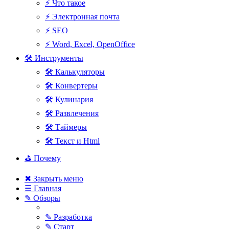
⚡ Что такое
⚡ Электронная почта
⚡ SEO
⚡ Word, Excel, OpenOffice
🛠 Инструменты
🛠 Калькуляторы
🛠 Конвертеры
🛠 Кулинария
🛠 Развлечения
🛠 Таймеры
🛠 Текст и Html
⛳ Почему
✖ Закрыть меню
☰ Главная
✎ Обзоры
✎ Разработка
✎ Старт