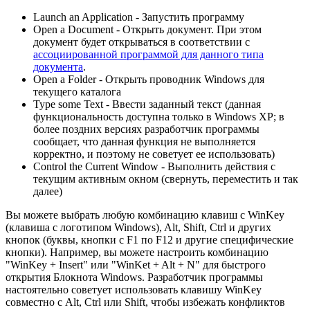
Launch an Application - Запустить программу
Open a Document - Открыть документ. При этом
документ будет открываться в соответствии с
ассоциированной программой для данного типа
документа
.
Open a Folder - Открыть проводник Windows для
текущего каталога
Type some Text - Ввести заданный текст (данная
функциональность доступна только в Windows XP; в
более поздних версиях разработчик программы
сообщает, что данная функция не выполняется
корректно, и поэтому не советует ее использовать)
Control the Current Window - Выполнить действия с
текущим активным окном (свернуть, переместить и так
далее)
Вы можете выбрать любую комбинацию клавиш с WinKey
(клавиша с логотипом Windows), Alt, Shift, Ctrl и других
кнопок (буквы, кнопки с F1 по F12 и другие специфические
кнопки). Например, вы можете настроить комбинацию
"WinKey + Insert" или "WinKet + Alt + N" для быстрого
открытия Блокнота Windows. Разработчик программы
настоятельно советует использовать клавишу WinKey
совместно с Alt, Ctrl или Shift, чтобы избежать конфликтов