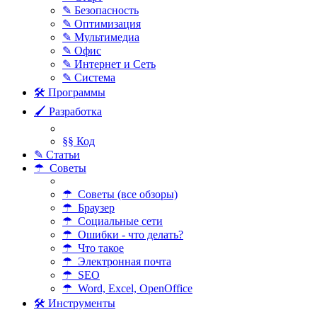
✎ Безопасность
✎ Оптимизация
✎ Мультимедиа
✎ Офис
✎ Интернет и Сеть
✎ Система
🛠 Программы
🖌 Разработка
§§ Код
✎ Статьи
☂ Советы
☂ Советы (все обзоры)
☂ Браузер
☂ Социальные сети
☂ Ошибки - что делать?
☂ Что такое
☂ Электронная почта
☂ SEO
☂ Word, Excel, OpenOffice
🛠 Инструменты