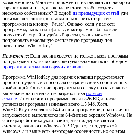
возможностью. Многие приложения поставляются с набором
горячих клавиш. Ну, а как насчет того, чтобы создать
несколько собственных? В одной
из предыдущих статей
уже
показывался способ, как можно назначить открытие
программы на кнопку "Pause". Однако, если у вас есть
программы, папки или файлы, к которым вы бы хотели
получить быстрый и удобный доступ, то вы можете
попробовать небольшую бесплатную программу под
названием "WinHotKey".
Примечание
: Если вас интересует не только вызов программ
или документов, то так же советуем ознакомиться с обзором
программ для задания горячих клавиш
.
Программа WinHotKey для горячих клавиш предоставляет
простой и удобный способ для создания своих собственных
комбинаций. Описание программы и ссылку на скачивание
вы можете найти на сайте разработчика
по этой
ссылке.
Инсталлятор программы весит 826 КБ, а после
установки программа занимает всего 1,5 Мб. Хотя,
WinHOtKey не является 64-битной программой, она отлично
запускается и выполняется на 64-битных версиях Windows. На
сайте разработчика указывается, что поддерживаются
системы, начиная с Windows XP. Однако, с поддержкой
Windows 7 и выше есть некоторые особенности, но об этом