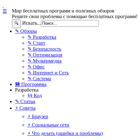
Мир бесплатных программ и полезных обзоров
☰
Решите свои проблемы с помощью бесплатных программ!
Искать...
🔍
✎ Обзоры
✎ Разработка
✎ Старт
✎ Безопасность
✎ Оптимизация
✎ Мультимедиа
✎ Офис
✎ Интернет и Сеть
✎ Система
💾 Программы
Разработка
§§ Код
✎ Статьи
⚡ Советы
⚡ Браузер
⚡ Социальные сети
⚡ Что делать (ошибки и проблемы)