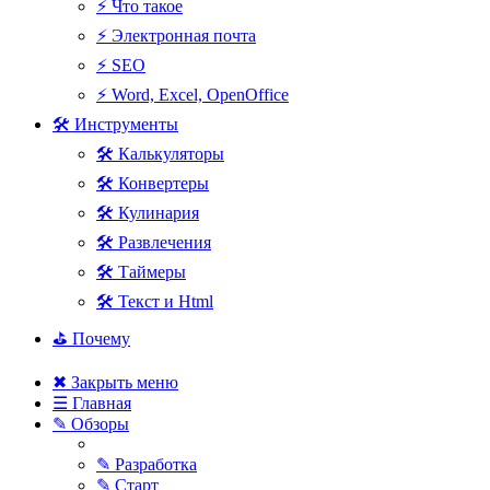
⚡ Что такое
⚡ Электронная почта
⚡ SEO
⚡ Word, Excel, OpenOffice
🛠 Инструменты
🛠 Калькуляторы
🛠 Конвертеры
🛠 Кулинария
🛠 Развлечения
🛠 Таймеры
🛠 Текст и Html
⛳ Почему
✖ Закрыть меню
☰ Главная
✎ Обзоры
✎ Разработка
✎ Старт