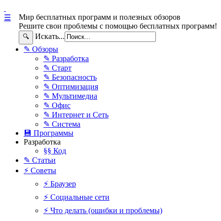
Мир бесплатных программ и полезных обзоров
☰
Решите свои проблемы с помощью бесплатных программ!
Искать...
🔍
✎ Обзоры
✎ Разработка
✎ Старт
✎ Безопасность
✎ Оптимизация
✎ Мультимедиа
✎ Офис
✎ Интернет и Сеть
✎ Система
💾 Программы
Разработка
§§ Код
✎ Статьи
⚡ Советы
⚡ Браузер
⚡ Социальные сети
⚡ Что делать (ошибки и проблемы)