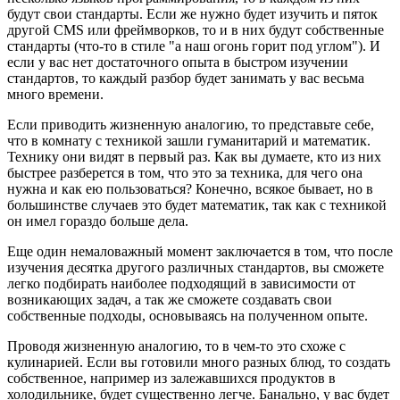
будут свои стандарты. Если же нужно будет изучить и пяток
другой CMS или фреймворков, то и в них будут собственные
стандарты (что-то в стиле "а наш огонь горит под углом"). И
если у вас нет достаточного опыта в быстром изучении
стандартов, то каждый разбор будет занимать у вас весьма
много времени.
Если приводить жизненную аналогию, то представьте себе,
что в комнату с техникой зашли гуманитарий и математик.
Технику они видят в первый раз. Как вы думаете, кто из них
быстрее разберется в том, что это за техника, для чего она
нужна и как ею пользоваться? Конечно, всякое бывает, но в
большинстве случаев это будет математик, так как с техникой
он имел гораздо больше дела.
Еще один немаловажный момент заключается в том, что после
изучения десятка другого различных стандартов, вы сможете
легко подбирать наиболее подходящий в зависимости от
возникающих задач, а так же сможете создавать свои
собственные подходы, основываясь на полученном опыте.
Проводя жизненную аналогию, то в чем-то это схоже с
кулинарией. Если вы готовили много разных блюд, то создать
собственное, например из залежавшихся продуктов в
холодильнике, будет существенно легче. Банально, у вас будет