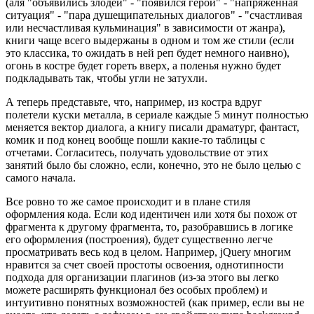
(аля "объявились злодеи" - "появился герой" - "напряженная
ситуация" - "пара душещипательных диалогов" - "счастливая
или несчастливая кульминация" в зависимости от жанра),
книги чаще всего выдержаны в одном и том же стили (если
это классика, то ожидать в ней реп будет немного наивно),
огонь в костре будет гореть вверх, а поленья нужно будет
подкладывать так, чтобы угли не затухли.
А теперь представьте, что, например, из костра вдруг
полетели куски металла, в сериале каждые 5 минут полностью
меняется вектор диалога, а книгу писали драматург, фантаст,
комик и под конец вообще пошли какие-то таблицы с
отчетами. Согласитесь, получать удовольствие от этих
занятий было бы сложно, если, конечно, это не было целью с
самого начала.
Все ровно то же самое происходит и в плане стиля
оформления кода. Если код идентичен или хотя бы похож от
фрагмента к другому фрагмента, то, разобравшись в логике
его оформления (построения), будет существенно легче
просматривать весь код в целом. Например, jQuery многим
нравится за счет своей простоты освоения, однотипности
подхода для организации плагинов (из-за этого вы легко
можете расширять функционал без особых проблем) и
интуитивно понятных возможностей (как пример, если вы не