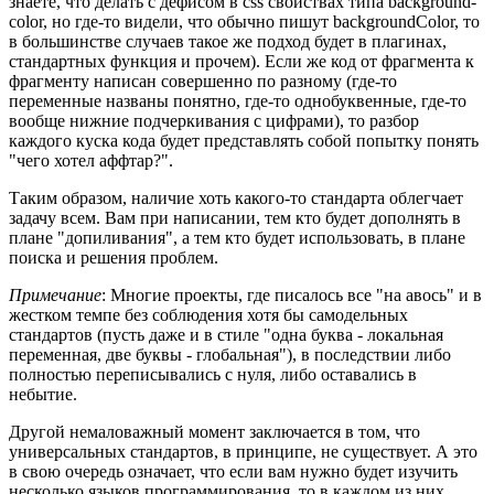
знаете, что делать с дефисом в css свойствах типа background-
color, но где-то видели, что обычно пишут backgroundColor, то
в большинстве случаев такое же подход будет в плагинах,
стандартных функция и прочем). Если же код от фрагмента к
фрагменту написан совершенно по разному (где-то
переменные названы понятно, где-то однобуквенные, где-то
вообще нижние подчеркивания с цифрами), то разбор
каждого куска кода будет представлять собой попытку понять
"чего хотел аффтар?".
Таким образом, наличие хоть какого-то стандарта облегчает
задачу всем. Вам при написании, тем кто будет дополнять в
плане "допиливания", а тем кто будет использовать, в плане
поиска и решения проблем.
Примечание
: Многие проекты, где писалось все "на авось" и в
жестком темпе без соблюдения хотя бы самодельных
стандартов (пусть даже и в стиле "одна буква - локальная
переменная, две буквы - глобальная"), в последствии либо
полностью переписывались с нуля, либо оставались в
небытие.
Другой немаловажный момент заключается в том, что
универсальных стандартов, в принципе, не существует. А это
в свою очередь означает, что если вам нужно будет изучить
несколько языков программирования, то в каждом из них