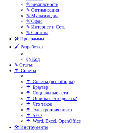
✎ Безопасность
✎ Оптимизация
✎ Мультимедиа
✎ Офис
✎ Интернет и Сеть
✎ Система
🛠 Программы
🖌 Разработка
§§ Код
✎ Статьи
☂ Советы
☂ Советы (все обзоры)
☂ Браузер
☂ Социальные сети
☂ Ошибки - что делать?
☂ Что такое
☂ Электронная почта
☂ SEO
☂ Word, Excel, OpenOffice
🛠 Инструменты