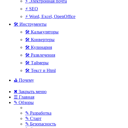
⚡ Электронная почта
⚡ SEO
⚡ Word, Excel, OpenOffice
🛠 Инструменты
🛠 Калькуляторы
🛠 Конвертеры
🛠 Кулинария
🛠 Развлечения
🛠 Таймеры
🛠 Текст и Html
⛳ Почему
✖ Закрыть меню
☰ Главная
✎ Обзоры
✎ Разработка
✎ Старт
✎ Безопасность