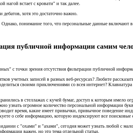
 нагой встает с кровати" и так далее.
 дебатов, хотя это достаточно важно.
. Однако, понимание того, что персональные данные включают в 
рация публичной информации самим чел
анных" с точки зрения отсутствия фильтрации публичной информ
тков учетных записей в разных веб-ресурсах? Любите рассказать
елиться своими приключениями со всея интернет? Клавиатура д
анились в стеллажах с кучей бумаг, доступ к которым имело огр
жно узнать огромное количество персональной информации буквал
оводит время, какие имеет привычки, привычное поведение инди
икуете о себе информацию, которую индексируют все поисковые 
 свидании с "охами" и "ахами", сегодня может узнать любой с м
информации важен, но это тема отдельной статьи.