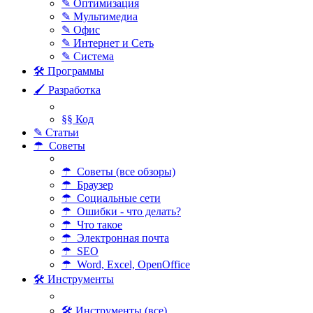
✎ Оптимизация
✎ Мультимедиа
✎ Офис
✎ Интернет и Сеть
✎ Система
🛠 Программы
🖌 Разработка
§§ Код
✎ Статьи
☂ Советы
☂ Советы (все обзоры)
☂ Браузер
☂ Социальные сети
☂ Ошибки - что делать?
☂ Что такое
☂ Электронная почта
☂ SEO
☂ Word, Excel, OpenOffice
🛠 Инструменты
🛠 Инструменты (все)