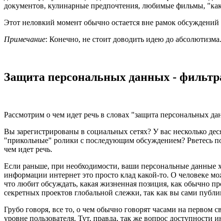
документов, кулинарные предпочтения, любимые фильмы, "какой
Этот неловкий момент обычно остается вне рамок обсуждений и
Примечание
: Конечно, не стоит доводить идею до абсолютизма
Защита персональных данных - фильт
Рассмотрим о чем идет речь в словах "защита персональных д
Вы зарегистрированы в социальных сетях? У вас несколько деся
"прикольные" ролики с последующим обсуждением? Рветесь под
чем идет речь.
Если раньше, при необходимости, ваши персональные данные хр
информации интернет это просто клад какой-то. О человеке мо
что любит обсуждать, какая жизненная позиция, как обычно пр
секретных проектов глобальной слежки, так как вы сами публ
Грубо говоря, все то, о чем обычно говорят часами на первом
уровне пользователя. Тут, правда, так же вопрос доступности 