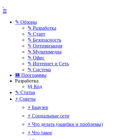
☰
✎ Обзоры
✎ Разработка
✎ Старт
✎ Безопасность
✎ Оптимизация
✎ Мультимедиа
✎ Офис
✎ Интернет и Сеть
✎ Система
💾 Программы
Разработка
§§ Код
✎ Статьи
⚡ Советы
⚡ Браузер
⚡ Социальные сети
⚡ Что делать (ошибки и проблемы)
⚡ Что такое