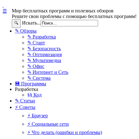
Мир бесплатных программ и полезных обзоров
☰
Решите свои проблемы с помощью бесплатных программ!
Искать...
🔍
✎ Обзоры
✎ Разработка
✎ Старт
✎ Безопасность
✎ Оптимизация
✎ Мультимедиа
✎ Офис
✎ Интернет и Сеть
✎ Система
💾 Программы
Разработка
§§ Код
✎ Статьи
⚡ Советы
⚡ Браузер
⚡ Социальные сети
⚡ Что делать (ошибки и проблемы)