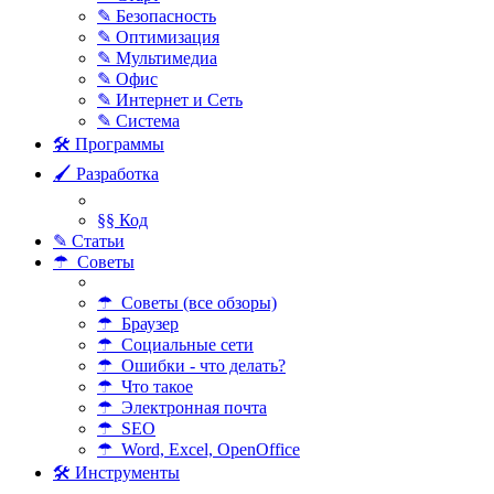
✎ Безопасность
✎ Оптимизация
✎ Мультимедиа
✎ Офис
✎ Интернет и Сеть
✎ Система
🛠 Программы
🖌 Разработка
§§ Код
✎ Статьи
☂ Советы
☂ Советы (все обзоры)
☂ Браузер
☂ Социальные сети
☂ Ошибки - что делать?
☂ Что такое
☂ Электронная почта
☂ SEO
☂ Word, Excel, OpenOffice
🛠 Инструменты