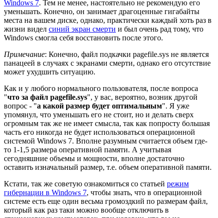
Windows 7
. Тем не менее, настоятельно не рекомендую его
уменьшать. Конечно, он занимает драгоценные гигабайты
места на вашем диске, однако, практически каждый хоть раз в
жизни видел
синий экран смерти
и был очень рад тому, что
Windows смогла себя восстановить после этого.
Примечание
: Конечно, файл подкачки pagefile.sys не является
панацеей в случаях с экранами смерти, однако его отсутствие
может ухудшить ситуацию.
Как и у любого нормального пользователя, после вопроса
"
что за файл pagefile.sys
", у вас, вероятно, возник другой
вопрос - "
а какой размер будет оптимальным
". Я уже
упомянул, что уменьшать его не стоит, но и делать сверх
огромным так же не имеет смысла, так как попросту большая
часть его никогда не будет использоваться операционной
системой Windows 7. Вполне разумным считается объем где-
то 1-1,5 размера оперативной памяти. А учитывая
сегодняшние объемы и мощности, вполне достаточно
оставить изначальный размер, т.е. объем оперативной памяти.
Кстати, так же советую ознакомиться со статьей
режим
гибернации в Windows 7
, чтобы знать, что в операционной
системе есть еще один весьма громоздкий по размерам файл,
который как раз таки можно вообще отключить в