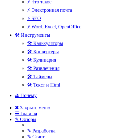
⚡ Что такое
⚡ Электронная почта
⚡ SEO
⚡ Word, Excel, OpenOffice
🛠 Инструменты
🛠 Калькуляторы
🛠 Конвертеры
🛠 Кулинария
🛠 Развлечения
🛠 Таймеры
🛠 Текст и Html
⛳ Почему
✖ Закрыть меню
☰ Главная
✎ Обзоры
✎ Разработка
✎ Старт