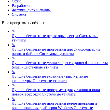
Офис
Разработка
Жесткий диск и файлы
Система
Еще программы / обзоры
✎
Лучшие бесплатные редакторы реестра
Системные
утилиты
✎
Лучшие бесплатные программы для синхронизации
папок и файлов
Системные утилиты
✎
Лучшие бесплатные утилиты для создания бэкапа почты
(email)
Системные утилиты
✎
Лучшие бесплатные экранные / виртуальные
клавиатуры
Системные утилиты
✎
Лучшие бесплатные программы для установки окна
поверх всех окон
Системные утилиты
✎
Лучшие бесплатные программы резервирования и
восстановления драйверов Windows
Системные