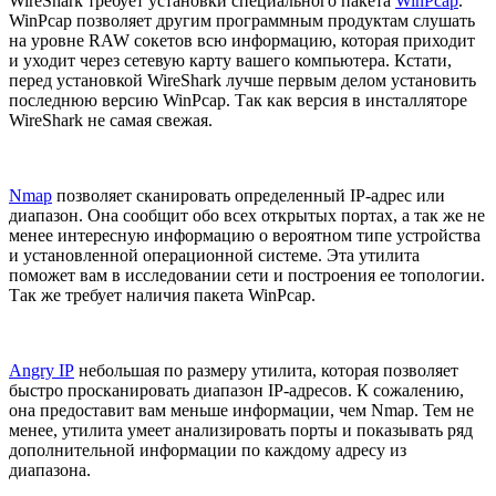
WireShark требует установки специального пакета
WinPcap
.
WinPcap позволяет другим программным продуктам слушать
на уровне RAW сокетов всю информацию, которая приходит
и уходит через сетевую карту вашего компьютера. Кстати,
перед установкой WireShark лучше первым делом установить
последнюю версию WinPcap. Так как версия в инсталляторе
WireShark не самая свежая.
Nmap
позволяет сканировать определенный IP-адрес или
диапазон. Она сообщит обо всех открытых портах, а так же не
менее интересную информацию о вероятном типе устройства
и установленной операционной системе. Эта утилита
поможет вам в исследовании сети и построения ее топологии.
Так же требует наличия пакета WinPcap.
Angry IP
небольшая по размеру утилита, которая позволяет
быстро просканировать диапазон IP-адресов. К сожалению,
она предоставит вам меньше информации, чем Nmap. Тем не
менее, утилита умеет анализировать порты и показывать ряд
дополнительной информации по каждому адресу из
диапазона.