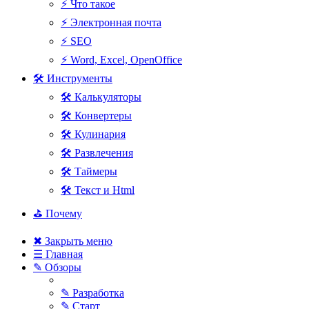
⚡ Что такое
⚡ Электронная почта
⚡ SEO
⚡ Word, Excel, OpenOffice
🛠 Инструменты
🛠 Калькуляторы
🛠 Конвертеры
🛠 Кулинария
🛠 Развлечения
🛠 Таймеры
🛠 Текст и Html
⛳ Почему
✖ Закрыть меню
☰ Главная
✎ Обзоры
✎ Разработка
✎ Старт