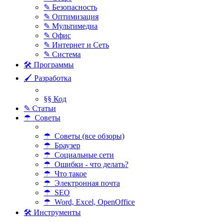
✎ Безопасность
✎ Оптимизация
✎ Мультимедиа
✎ Офис
✎ Интернет и Сеть
✎ Система
🛠 Программы
🖌 Разработка
§§ Код
✎ Статьи
☂ Советы
☂ Советы (все обзоры)
☂ Браузер
☂ Социальные сети
☂ Ошибки - что делать?
☂ Что такое
☂ Электронная почта
☂ SEO
☂ Word, Excel, OpenOffice
🛠 Инструменты