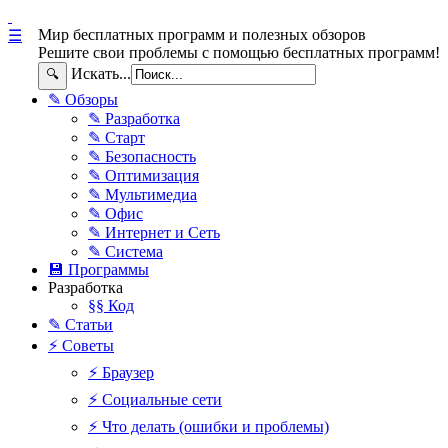
Мир бесплатных программ и полезных обзоров
☰
Решите свои проблемы с помощью бесплатных программ!
Искать...
🔍
✎ Обзоры
✎ Разработка
✎ Старт
✎ Безопасность
✎ Оптимизация
✎ Мультимедиа
✎ Офис
✎ Интернет и Сеть
✎ Система
💾 Программы
Разработка
§§ Код
✎ Статьи
⚡ Советы
⚡ Браузер
⚡ Социальные сети
⚡ Что делать (ошибки и проблемы)