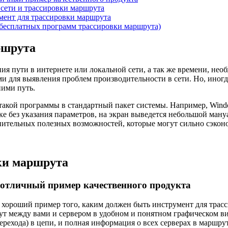
 сети и трассировки маршрута
мент для трассировки маршрута
 бесплатных программ трассировки маршрута)
ршрута
я пути в интернете или локальной сети, а так же времени, нео
и для выявления проблем производительности в сети. Но, иногд
ними путь.
акой программы в стандартный пакет системы. Например, Window
уске без указания параметров, на экран выведется небольшой ман
олнительных полезных возможностей, которые могут сильно сэко
ки маршрута
 отличный пример качественного продукта
 хороший пример того, каким должен быть инструмент для трасси
ут между вами и сервером в удобном и понятном графическом ви
перехода) в цепи, и полная информация о всех серверах в маршр