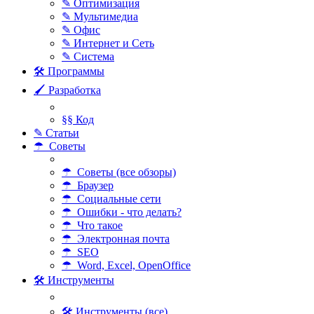
✎ Оптимизация
✎ Мультимедиа
✎ Офис
✎ Интернет и Сеть
✎ Система
🛠 Программы
🖌 Разработка
§§ Код
✎ Статьи
☂ Советы
☂ Советы (все обзоры)
☂ Браузер
☂ Социальные сети
☂ Ошибки - что делать?
☂ Что такое
☂ Электронная почта
☂ SEO
☂ Word, Excel, OpenOffice
🛠 Инструменты
🛠 Инструменты (все)