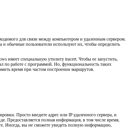
бходимого для связи между компьютером и удаленным сервером.
а и обычные пользователи используют их, чтобы определить
s имеет специальную утилиту tracert. Чтобы ее запустить,
уал по работе с программой. Но, функциональность таких
номить время при частом построении маршрутов.
ровки. Просто введите адрес или IP удаленного сервера, и
де. Предоставляется полная информация, в том числе время,
уте. Иногда, вы не сможете увидеть полную информацию,