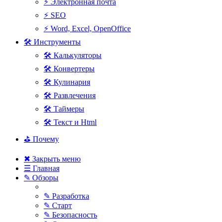
⚡ Электронная почта
⚡ SEO
⚡ Word, Excel, OpenOffice
🛠 Инструменты
🛠 Калькуляторы
🛠 Конвертеры
🛠 Кулинария
🛠 Развлечения
🛠 Таймеры
🛠 Текст и Html
⛳ Почему
✖ Закрыть меню
☰ Главная
✎ Обзоры
✎ Разработка
✎ Старт
✎ Безопасность