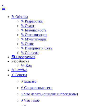
☰
✎ Обзоры
✎ Разработка
✎ Старт
✎ Безопасность
✎ Оптимизация
✎ Мультимедиа
✎ Офис
✎ Интернет и Сеть
✎ Система
💾 Программы
Разработка
§§ Код
✎ Статьи
⚡ Советы
⚡ Браузер
⚡ Социальные сети
⚡ Что делать (ошибки и проблемы)
⚡ Что такое