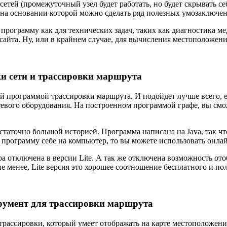
етей (промежуточный узел будет работать, но будет скрывать себя
 на основании которой можно сделать ряд полезных умозаключе
программу как для технических задач, таких как диагностика 
-сайта. Ну, или в крайнем случае, для вычисления местоположен
ки сети и трассировки маршрута
й программой трассировки маршрута. И подойдет лучше всего, 
тевого оборудования. На построенном программой графе, вы смо
достаточно большой историей. Программа написана на Java, так ч
 программу себе на компьютер, то вы можете использовать онлай
а отключена в версии Lite. А так же отключена возможность ото
е менее, Lite версия это хорошее соотношение бесплатного и пол
румент для трассировки маршрута
трассировки, который умеет отображать на карте местоположен