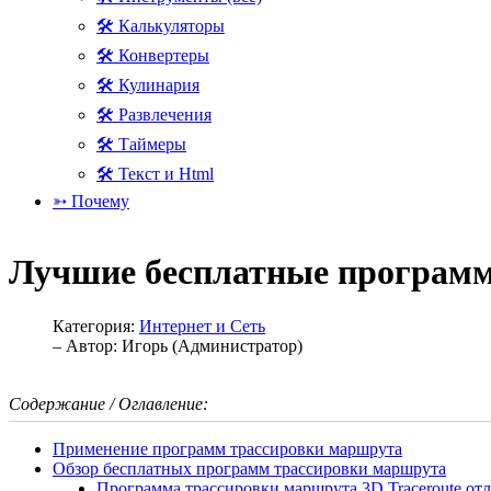
🛠 Калькуляторы
🛠 Конвертеры
🛠 Кулинария
🛠 Развлечения
🛠 Таймеры
🛠 Текст и Html
➳ Почему
Лучшие бесплатные програм
Категория:
Интернет и Сеть
– Автор:
Игорь (Администратор)
Содержание / Оглавление:
Применение программ трассировки маршрута
Обзор бесплатных программ трассировки маршрута
Программа трассировки маршрута 3D Traceroute от