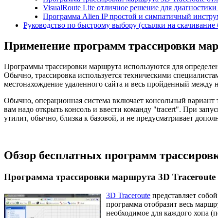
VisualRoute Lite отличное решение для диагностики
Программа Alien IP простой и симпатичный инстру
Руководство по быстрому выбору (ссылки на скачивание
Применение программ трассировки ма
Программы трассировки маршрута используются для определени
Обычно, трассировка используется техническими специалистам
местонахождение удаленного сайта и весь пройденный между 
Обычно, операционная система включает консольный вариант т
вам надо открыть консоль и ввести команду "tracert". При зап
утилит, обычно, близка к базовой, и не предусматривает доп
Обзор бесплатных программ трассиров
Программа трассировки маршрута 3D Traceroute
3D Traceroute
представляет собой
программа отобразит весь маршр
необходимое для каждого хопа (