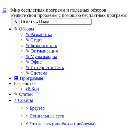
Мир бесплатных программ и полезных обзоров
☰
Решите свои проблемы с помощью бесплатных программ!
Искать...
🔍
✎ Обзоры
✎ Разработка
✎ Старт
✎ Безопасность
✎ Оптимизация
✎ Мультимедиа
✎ Офис
✎ Интернет и Сеть
✎ Система
💾 Программы
Разработка
§§ Код
✎ Статьи
⚡ Советы
⚡ Браузер
⚡ Социальные сети
⚡ Что делать (ошибки и проблемы)