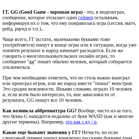
ГГ. GG (Good Game - хорошая игра)
- это, в видеоиграх,
сообщение, которое отсылает один
геймер
остальным,
информируя их о том, что ему понравилась игра (сессия, матч,
рейд, раунд и т.п.)..
Чаще всего, ГГ (кстати, маленькими буквами тоже
употребляется) пишут в конце игры или в ситуации, когда уже
понятен результат и народ начинает расходится. Если же
говорить о многопользовательских онлайн играх, то
сообщение "gg" пишет обычно человек, который собирается
отключиться.
При чем необходимо отметить, что не столь важно выиграл
или проиграл игрок, или же народ вместе "пинал" монстров.
Это сродни вежливости. Иными словами, играло 10 человек
и, если всем было интересно, то, вне зависимости от
результата, GG пишут все 10 человек.
Как возникла аббревиатура GG?
Вообще, чисто из-за того,
что буква G находится недалеко от букв WASD (как и многие
другие термины). Например,
это как с ку / q
.
Какие еще бывают значения у ГГ?
Нечасто, но если
сленговый термин пишут конкретно русскими буквами (при