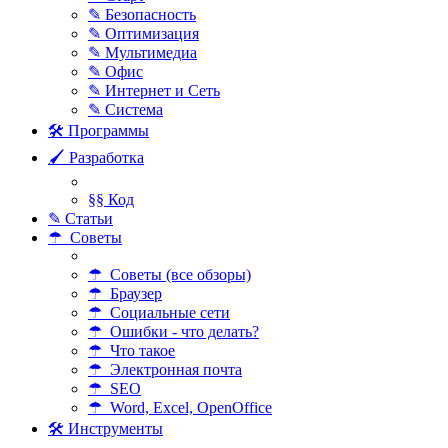
✎ Безопасность
✎ Оптимизация
✎ Мультимедиа
✎ Офис
✎ Интернет и Сеть
✎ Система
🛠 Программы
🖌 Разработка
§§ Код
✎ Статьи
☂ Советы
☂ Советы (все обзоры)
☂ Браузер
☂ Социальные сети
☂ Ошибки - что делать?
☂ Что такое
☂ Электронная почта
☂ SEO
☂ Word, Excel, OpenOffice
🛠 Инструменты