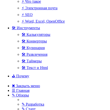
⚡ Что такое
⚡ Электронная почта
⚡ SEO
⚡ Word, Excel, OpenOffice
🛠 Инструменты
🛠 Калькуляторы
🛠 Конвертеры
🛠 Кулинария
🛠 Развлечения
🛠 Таймеры
🛠 Текст и Html
⛳ Почему
✖ Закрыть меню
☰ Главная
✎ Обзоры
✎ Разработка
✎ Старт