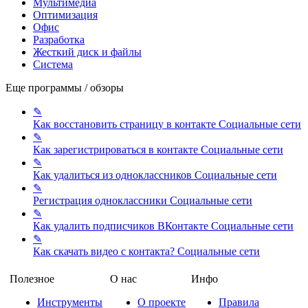
Мультимедиа
Оптимизация
Офис
Разработка
Жесткий диск и файлы
Система
Еще программы / обзоры
✎
Как восстановить страницу в контакте
Социальные сети
✎
Как зарегистрироваться в контакте
Социальные сети
✎
Как удалиться из одноклассников
Социальные сети
✎
Регистрация одноклассники
Социальные сети
✎
Как удалить подписчиков ВКонтакте
Социальные сети
✎
Как скачать видео с контакта?
Социальные сети
Полезное
О нас
Инфо
Инструменты
О проекте
Правила