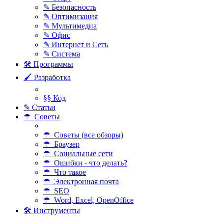
✎ Безопасность
✎ Оптимизация
✎ Мультимедиа
✎ Офис
✎ Интернет и Сеть
✎ Система
🛠 Программы
🖌 Разработка
§§ Код
✎ Статьи
☂ Советы
☂ Советы (все обзоры)
☂ Браузер
☂ Социальные сети
☂ Ошибки - что делать?
☂ Что такое
☂ Электронная почта
☂ SEO
☂ Word, Excel, OpenOffice
🛠 Инструменты