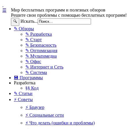
Мир бесплатных программ и полезных обзоров
☰
Решите свои проблемы с помощью бесплатных программ!
Искать...
🔍
✎ Обзоры
✎ Разработка
✎ Старт
✎ Безопасность
✎ Оптимизация
✎ Мультимедиа
✎ Офис
✎ Интернет и Сеть
✎ Система
💾 Программы
Разработка
§§ Код
✎ Статьи
⚡ Советы
⚡ Браузер
⚡ Социальные сети
⚡ Что делать (ошибки и проблемы)