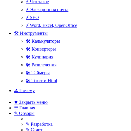
⚡ Что такое
⚡ Электронная почта
⚡ SEO
⚡ Word, Excel, OpenOffice
🛠 Инструменты
🛠 Калькуляторы
🛠 Конвертеры
🛠 Кулинария
🛠 Развлечения
🛠 Таймеры
🛠 Текст и Html
⛳ Почему
✖ Закрыть меню
☰ Главная
✎ Обзоры
✎ Разработка
✎ Старт