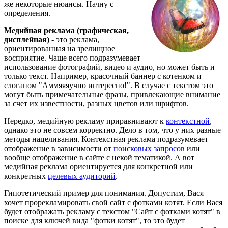
же некоторые нюансы. Начну с
определения.
Медийная реклама (графическая,
дисплейная)
- это реклама,
ориентированная на зрелищное
восприятие. Чаще всего подразумевает
использование фотографий, видео и аудио, но может быть и
только текст. Например, красочный баннер с котенком и
слоганом "Аммяяяучно интересно!". В случае с текстом это
могут быть примечательные фразы, привлекающие внимание
за счет их известности, разных цветов или шрифтов.
Нередко, медийную рекламу приравнивают к
контекстной
,
однако это не совсем корректно. Дело в том, что у них разные
методы нацеливания. Контекстная реклама подразумевает
отображение в зависимости от
поисковых запросов
или
вообще отображение в сайте с некой тематикой. А вот
медийная реклама ориентируется для конкретной или
конкретных
целевых аудиторий
.
Гипотетический пример для понимания. Допустим, Вася
хочет прорекламировать свой сайт с фотками котят. Если Вася
будет отображать рекламу с текстом "Сайт с фотками котят" в
поиске для ключей вида "фотки котят", то это будет